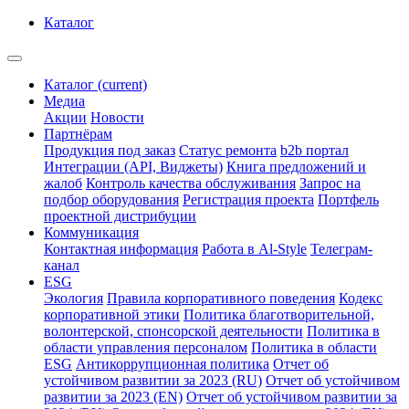
Каталог
Каталог
(current)
Медиа
Акции
Новости
Партнёрам
Продукция под заказ
Статус ремонта
b2b портал
Интеграции (API, Виджеты)
Книга предложений и
жалоб
Контроль качества обслуживания
Запрос на
подбор оборудования
Регистрация проекта
Портфель
проектной дистрибуции
Коммуникация
Контактная информация
Работа в Al-Style
Телеграм-
канал
ESG
Экология
Правила корпоративного поведения
Кодекс
корпоративной этики
Политика благотворительной,
волонтерской, спонсорской деятельности
Политика в
области управления персоналом
Политика в области
ESG
Антикоррупционная политика
Отчет об
устойчивом развитии за 2023 (RU)
Отчет об устойчивом
развитии за 2023 (EN)
Отчет об устойчивом развитии за