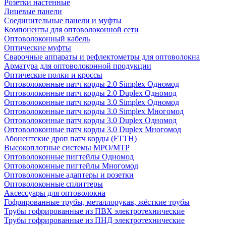
Розетки настенные
Лицевые панели
Соединительные панели и муфты
Компоненты для оптоволоконной сети
Оптоволоконный кабель
Оптические муфты
Сварочные аппараты и рефлектометры для оптоволокна
Арматура для оптоволоконной продукции
Оптические полки и кроссы
Оптоволоконные патч корды 2.0 Simplex Одномод
Оптоволоконные патч корды 2.0 Duplex Одномод
Оптоволоконные патч корды 3.0 Simplex Одномод
Оптоволоконные патч корды 3.0 Simplex Многомод
Оптоволоконные патч корды 3.0 Duplex Одномод
Оптоволоконные патч корды 3.0 Duplex Многомод
Абонентские дроп патч корды (FTTH)
Высокоплотные системы MPO/MTP
Оптоволоконные пигтейлы Одномод
Оптоволоконные пигтейлы Многомод
Оптоволоконные адаптеры и розетки
Оптоволоконные сплиттеры
Аксессуары для оптоволокна
Гофрированные трубы, металлорукав, жёсткие трубы
Трубы гофрированные из ПВХ электротехнические
Трубы гофрированные из ПНД электротехнические