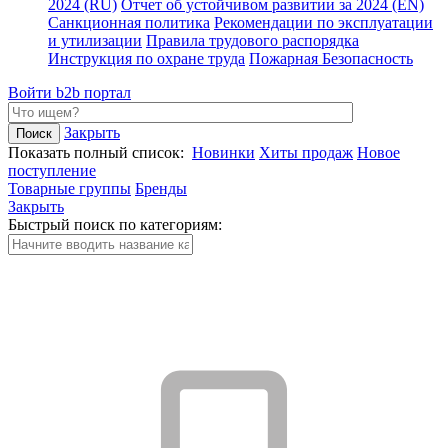
2024 (RU)
Отчет об устойчивом развитии за 2024 (EN)
Санкционная политика
Рекомендации по эксплуатации
и утилизации
Правила трудового распорядка
Инструкция по охране труда
Пожарная Безопасность
Войти
b2b портал
Закрыть
Показать полный список:
Новинки
Хиты продаж
Новое
поступление
Товарные группы
Бренды
Закрыть
Быстрый поиск по категориям: