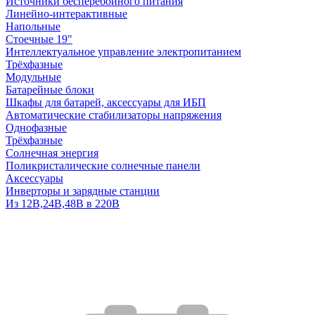
Источники бесперебойного питания
Линейно-интерактивные
Напольные
Стоечные 19"
Интеллектуальное управление электропитанием
Трёхфазные
Модульные
Батарейные блоки
Шкафы для батарей, аксессуары для ИБП
Автоматические стабилизаторы напряжения
Однофазные
Трёхфазные
Солнечная энергия
Поликристалические солнечные панели
Аксессуары
Инверторы и зарядные станции
Из 12В,24В,48В в 220В