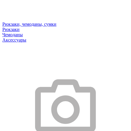
Рюкзаки, чемоданы, сумки
Рюкзаки
Чемоданы
Аксессуары