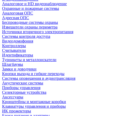
Аналоговое и HD видеонаблюдение
Охранные и пожарные системы
Аналоговая ОПС
Адресная ОПС
Беспроводные системы охраны
Извещатели охраны периметра
Источники вторичного электропитания
Системы контроля доступа
Видеодомофония
Контроллеры
Считыватели
Идентификаторы
Турникеты и металлоискатели
Шлагбаумы
Замки и доводчики
Кнопки выхода и гибкие переходы
Системы оповещения и аудиотрансляция
Акустические системы
Приборы управления
Селекторные устройства
Аксессуары
Кронштейны и монтажные коробки
Клавиатуры управления и приборы
ИК прожекторы
Блоки питания и адаптеры