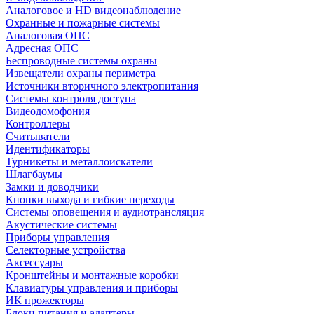
Аналоговое и HD видеонаблюдение
Охранные и пожарные системы
Аналоговая ОПС
Адресная ОПС
Беспроводные системы охраны
Извещатели охраны периметра
Источники вторичного электропитания
Системы контроля доступа
Видеодомофония
Контроллеры
Считыватели
Идентификаторы
Турникеты и металлоискатели
Шлагбаумы
Замки и доводчики
Кнопки выхода и гибкие переходы
Системы оповещения и аудиотрансляция
Акустические системы
Приборы управления
Селекторные устройства
Аксессуары
Кронштейны и монтажные коробки
Клавиатуры управления и приборы
ИК прожекторы
Блоки питания и адаптеры