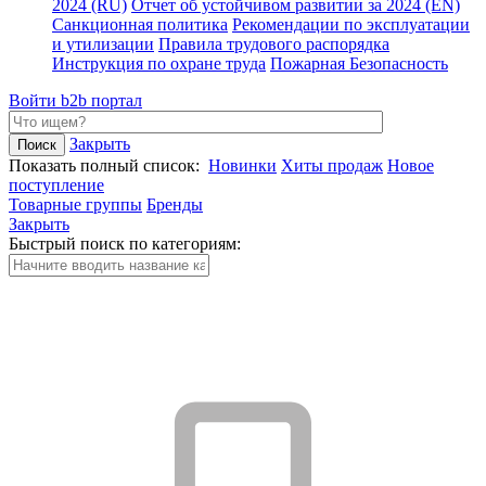
2024 (RU)
Отчет об устойчивом развитии за 2024 (EN)
Санкционная политика
Рекомендации по эксплуатации
и утилизации
Правила трудового распорядка
Инструкция по охране труда
Пожарная Безопасность
Войти
b2b портал
Закрыть
Показать полный список:
Новинки
Хиты продаж
Новое
поступление
Товарные группы
Бренды
Закрыть
Быстрый поиск по категориям: