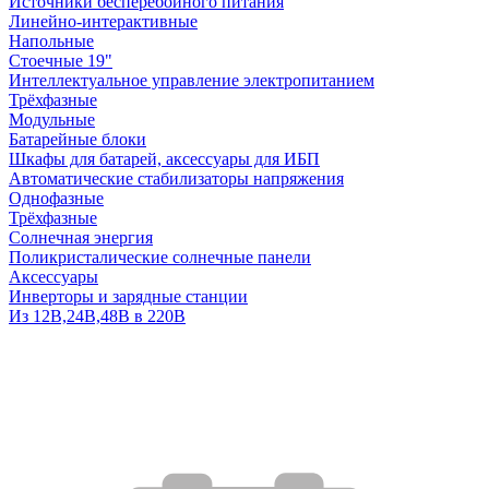
Источники бесперебойного питания
Линейно-интерактивные
Напольные
Стоечные 19"
Интеллектуальное управление электропитанием
Трёхфазные
Модульные
Батарейные блоки
Шкафы для батарей, аксессуары для ИБП
Автоматические стабилизаторы напряжения
Однофазные
Трёхфазные
Солнечная энергия
Поликристалические солнечные панели
Аксессуары
Инверторы и зарядные станции
Из 12В,24В,48В в 220В