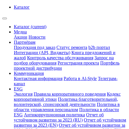
Каталог
Каталог
(current)
Медиа
Акции
Новости
Партнёрам
Продукция под заказ
Статус ремонта
b2b портал
Интеграции (API, Виджеты)
Книга предложений и
жалоб
Контроль качества обслуживания
Запрос на
подбор оборудования
Регистрация проекта
Портфель
проектной дистрибуции
Коммуникация
Контактная информация
Работа в Al-Style
Телеграм-
канал
ESG
Экология
Правила корпоративного поведения
Кодекс
корпоративной этики
Политика благотворительной,
волонтерской, спонсорской деятельности
Политика в
области управления персоналом
Политика в области
ESG
Антикоррупционная политика
Отчет об
устойчивом развитии за 2023 (RU)
Отчет об устойчивом
развитии за 2023 (EN)
Отчет об устойчивом развитии за