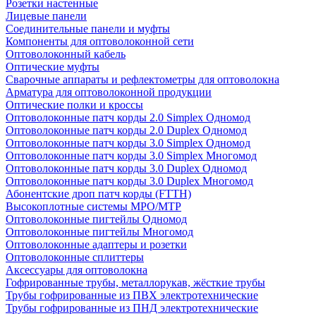
Розетки настенные
Лицевые панели
Соединительные панели и муфты
Компоненты для оптоволоконной сети
Оптоволоконный кабель
Оптические муфты
Сварочные аппараты и рефлектометры для оптоволокна
Арматура для оптоволоконной продукции
Оптические полки и кроссы
Оптоволоконные патч корды 2.0 Simplex Одномод
Оптоволоконные патч корды 2.0 Duplex Одномод
Оптоволоконные патч корды 3.0 Simplex Одномод
Оптоволоконные патч корды 3.0 Simplex Многомод
Оптоволоконные патч корды 3.0 Duplex Одномод
Оптоволоконные патч корды 3.0 Duplex Многомод
Абонентские дроп патч корды (FTTH)
Высокоплотные системы MPO/MTP
Оптоволоконные пигтейлы Одномод
Оптоволоконные пигтейлы Многомод
Оптоволоконные адаптеры и розетки
Оптоволоконные сплиттеры
Аксессуары для оптоволокна
Гофрированные трубы, металлорукав, жёсткие трубы
Трубы гофрированные из ПВХ электротехнические
Трубы гофрированные из ПНД электротехнические