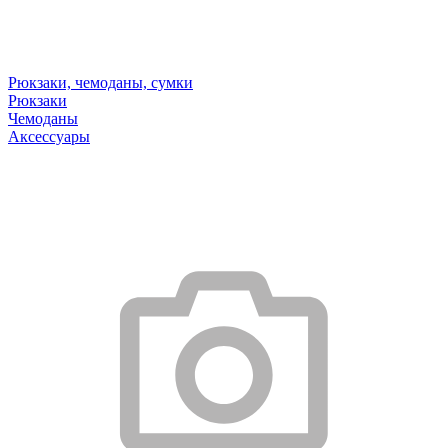
Рюкзаки, чемоданы, сумки
Рюкзаки
Чемоданы
Аксессуары