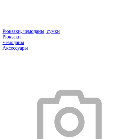
Рюкзаки, чемоданы, сумки
Рюкзаки
Чемоданы
Аксессуары