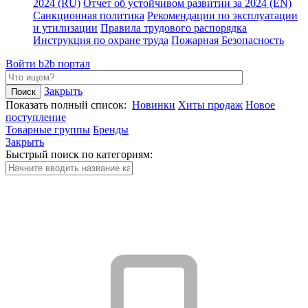
2024 (RU)
Отчет об устойчивом развитии за 2024 (EN)
Санкционная политика
Рекомендации по эксплуатации
и утилизации
Правила трудового распорядка
Инструкция по охране труда
Пожарная Безопасность
Войти
b2b портал
Закрыть
Показать полный список:
Новинки
Хиты продаж
Новое
поступление
Товарные группы
Бренды
Закрыть
Быстрый поиск по категориям: