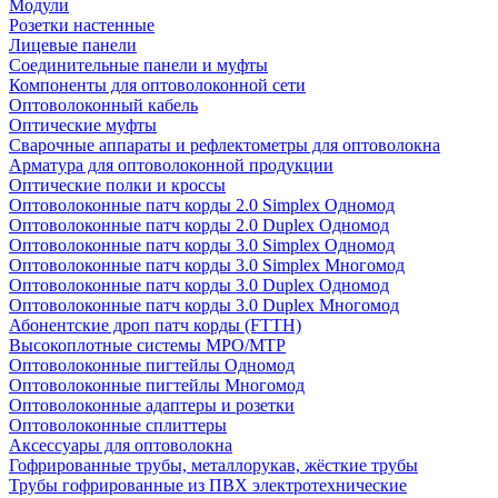
Модули
Розетки настенные
Лицевые панели
Соединительные панели и муфты
Компоненты для оптоволоконной сети
Оптоволоконный кабель
Оптические муфты
Сварочные аппараты и рефлектометры для оптоволокна
Арматура для оптоволоконной продукции
Оптические полки и кроссы
Оптоволоконные патч корды 2.0 Simplex Одномод
Оптоволоконные патч корды 2.0 Duplex Одномод
Оптоволоконные патч корды 3.0 Simplex Одномод
Оптоволоконные патч корды 3.0 Simplex Многомод
Оптоволоконные патч корды 3.0 Duplex Одномод
Оптоволоконные патч корды 3.0 Duplex Многомод
Абонентские дроп патч корды (FTTH)
Высокоплотные системы MPO/MTP
Оптоволоконные пигтейлы Одномод
Оптоволоконные пигтейлы Многомод
Оптоволоконные адаптеры и розетки
Оптоволоконные сплиттеры
Аксессуары для оптоволокна
Гофрированные трубы, металлорукав, жёсткие трубы
Трубы гофрированные из ПВХ электротехнические