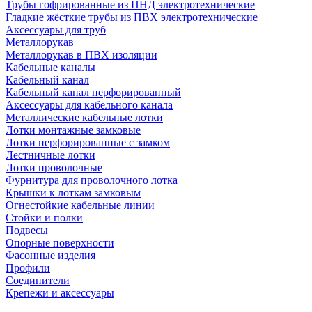
Трубы гофрированные из ПНД электротехнические
Гладкие жёсткие трубы из ПВХ электротехнические
Аксессуары для труб
Металлорукав
Металлорукав в ПВХ изоляции
Кабельные каналы
Кабельный канал
Кабельный канал перфорированный
Аксессуары для кабельного канала
Металлические кабельные лотки
Лотки монтажные замковые
Лотки перфорированные с замком
Лестничные лотки
Лотки проволочные
Фурнитура для проволочного лотка
Крышки к лоткам замковым
Огнестойкие кабельные линии
Стойки и полки
Подвесы
Опорные поверхности
Фасонные изделия
Профили
Соединители
Крепежи и аксессуары