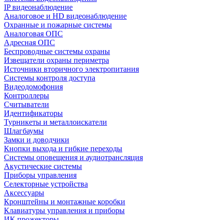
IP видеонаблюдение
Аналоговое и HD видеонаблюдение
Охранные и пожарные системы
Аналоговая ОПС
Адресная ОПС
Беспроводные системы охраны
Извещатели охраны периметра
Источники вторичного электропитания
Системы контроля доступа
Видеодомофония
Контроллеры
Считыватели
Идентификаторы
Турникеты и металлоискатели
Шлагбаумы
Замки и доводчики
Кнопки выхода и гибкие переходы
Системы оповещения и аудиотрансляция
Акустические системы
Приборы управления
Селекторные устройства
Аксессуары
Кронштейны и монтажные коробки
Клавиатуры управления и приборы
ИК прожекторы