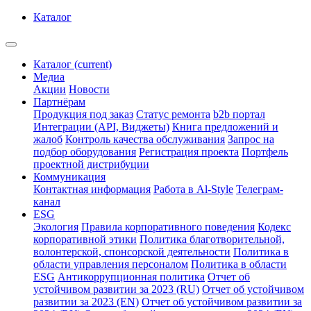
Каталог
Каталог
(current)
Медиа
Акции
Новости
Партнёрам
Продукция под заказ
Статус ремонта
b2b портал
Интеграции (API, Виджеты)
Книга предложений и
жалоб
Контроль качества обслуживания
Запрос на
подбор оборудования
Регистрация проекта
Портфель
проектной дистрибуции
Коммуникация
Контактная информация
Работа в Al-Style
Телеграм-
канал
ESG
Экология
Правила корпоративного поведения
Кодекс
корпоративной этики
Политика благотворительной,
волонтерской, спонсорской деятельности
Политика в
области управления персоналом
Политика в области
ESG
Антикоррупционная политика
Отчет об
устойчивом развитии за 2023 (RU)
Отчет об устойчивом
развитии за 2023 (EN)
Отчет об устойчивом развитии за