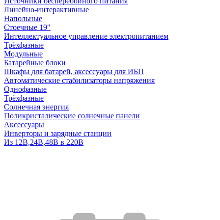
Источники бесперебойного питания
Линейно-интерактивные
Напольные
Стоечные 19"
Интеллектуальное управление электропитанием
Трёхфазные
Модульные
Батарейные блоки
Шкафы для батарей, аксессуары для ИБП
Автоматические стабилизаторы напряжения
Однофазные
Трёхфазные
Солнечная энергия
Поликристалические солнечные панели
Аксессуары
Инверторы и зарядные станции
Из 12В,24В,48В в 220В