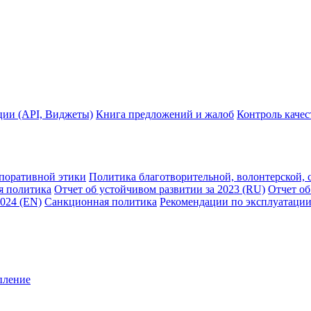
ции (API, Виджеты)
Книга предложений и жалоб
Контроль каче
рпоративной этики
Политика благотворительной, волонтерской, 
я политика
Отчет об устойчивом развитии за 2023 (RU)
Отчет об
2024 (EN)
Санкционная политика
Рекомендации по эксплуатации
пление