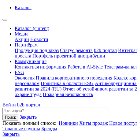
Каталог
Каталог
(current)
Медиа
Акции
Новости
Партнёрам
Продукция под заказ
Статус ремонта
b2b портал
Интегра
проекта
Портфель проектной дистрибуции
Коммуникация
Контактная информация
Работа в Al-Style
Телеграм-канал
ESG
Экология
Правила корпоративного поведения
Кодекс ко
персоналом
Политика в области ESG
Антикоррупционна
развитии за 2024 (RU)
Отчет об устойчивом развитии за 
охране труда
Пожарная Безопасность
Войти
b2b портал
Закрыть
Показать полный список:
Новинки
Хиты продаж
Новое посту
Товарные группы
Бренды
Закрыть