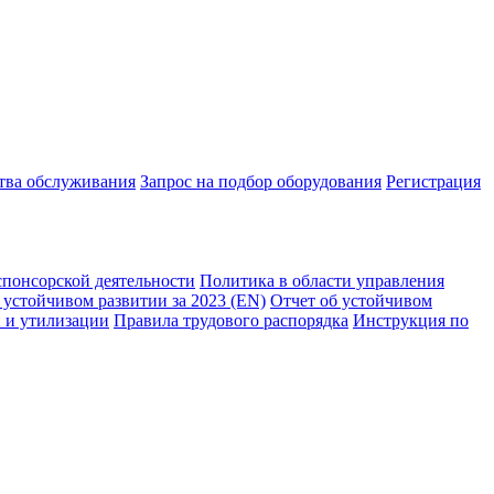
ства обслуживания
Запрос на подбор оборудования
Регистрация
спонсорской деятельности
Политика в области управления
 устойчивом развитии за 2023 (EN)
Отчет об устойчивом
 и утилизации
Правила трудового распорядка
Инструкция по