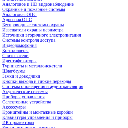
Аналоговое и HD видеонаблюдение
Охранные и пожарные системы
Аналоговая ОПС
Адресная ОПС
Беспроводные системы охраны
Извещатели охраны периметра
Источники вторичного электропитания
Системы контроля доступа
Видеодомофония
Контроллеры
Считыватели
Идентификаторы
Турникеты и металлоискатели
Шлагбаумы
Замки и доводчики
Кнопки выхода и гибкие переходы
Системы оповещения и аудиотрансляция
Акустические системы
Приборы управления
Селекторные устройства
Аксессуары
Кронштейны и монтажные коробки
Клавиатуры управления и приборы
ИК прожекторы
Блоки питания и адаптеры