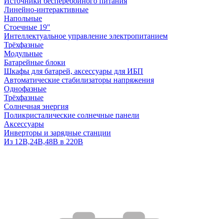
Источники бесперебойного питания
Линейно-интерактивные
Напольные
Стоечные 19"
Интеллектуальное управление электропитанием
Трёхфазные
Модульные
Батарейные блоки
Шкафы для батарей, аксессуары для ИБП
Автоматические стабилизаторы напряжения
Однофазные
Трёхфазные
Солнечная энергия
Поликристалические солнечные панели
Аксессуары
Инверторы и зарядные станции
Из 12В,24В,48В в 220В