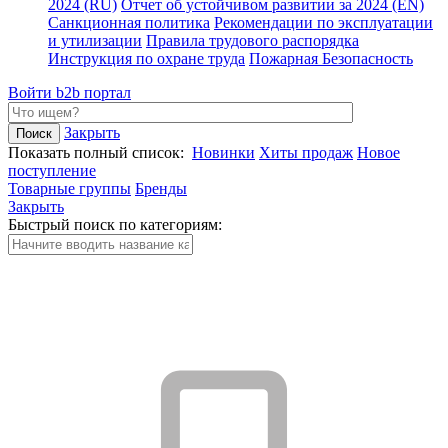
2024 (RU)
Отчет об устойчивом развитии за 2024 (EN)
Санкционная политика
Рекомендации по эксплуатации
и утилизации
Правила трудового распорядка
Инструкция по охране труда
Пожарная Безопасность
Войти
b2b портал
Закрыть
Показать полный список:
Новинки
Хиты продаж
Новое
поступление
Товарные группы
Бренды
Закрыть
Быстрый поиск по категориям: