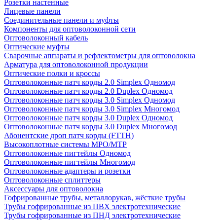
Розетки настенные
Лицевые панели
Соединительные панели и муфты
Компоненты для оптоволоконной сети
Оптоволоконный кабель
Оптические муфты
Сварочные аппараты и рефлектометры для оптоволокна
Арматура для оптоволоконной продукции
Оптические полки и кроссы
Оптоволоконные патч корды 2.0 Simplex Одномод
Оптоволоконные патч корды 2.0 Duplex Одномод
Оптоволоконные патч корды 3.0 Simplex Одномод
Оптоволоконные патч корды 3.0 Simplex Многомод
Оптоволоконные патч корды 3.0 Duplex Одномод
Оптоволоконные патч корды 3.0 Duplex Многомод
Абонентские дроп патч корды (FTTH)
Высокоплотные системы MPO/MTP
Оптоволоконные пигтейлы Одномод
Оптоволоконные пигтейлы Многомод
Оптоволоконные адаптеры и розетки
Оптоволоконные сплиттеры
Аксессуары для оптоволокна
Гофрированные трубы, металлорукав, жёсткие трубы
Трубы гофрированные из ПВХ электротехнические
Трубы гофрированные из ПНД электротехнические