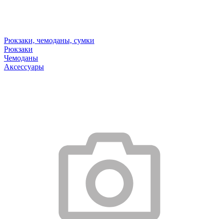
Рюкзаки, чемоданы, сумки
Рюкзаки
Чемоданы
Аксессуары