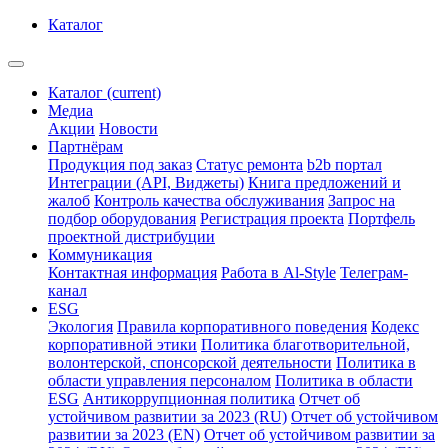
Каталог
Каталог
(current)
Медиа
Акции
Новости
Партнёрам
Продукция под заказ
Статус ремонта
b2b портал
Интеграции (API, Виджеты)
Книга предложений и
жалоб
Контроль качества обслуживания
Запрос на
подбор оборудования
Регистрация проекта
Портфель
проектной дистрибуции
Коммуникация
Контактная информация
Работа в Al-Style
Телеграм-
канал
ESG
Экология
Правила корпоративного поведения
Кодекс
корпоративной этики
Политика благотворительной,
волонтерской, спонсорской деятельности
Политика в
области управления персоналом
Политика в области
ESG
Антикоррупционная политика
Отчет об
устойчивом развитии за 2023 (RU)
Отчет об устойчивом
развитии за 2023 (EN)
Отчет об устойчивом развитии за