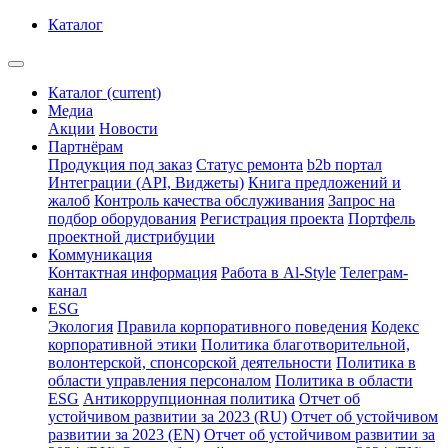
Каталог
Каталог
(current)
Медиа
Акции
Новости
Партнёрам
Продукция под заказ
Статус ремонта
b2b портал
Интеграции (API, Виджеты)
Книга предложений и
жалоб
Контроль качества обслуживания
Запрос на
подбор оборудования
Регистрация проекта
Портфель
проектной дистрибуции
Коммуникация
Контактная информация
Работа в Al-Style
Телеграм-
канал
ESG
Экология
Правила корпоративного поведения
Кодекс
корпоративной этики
Политика благотворительной,
волонтерской, спонсорской деятельности
Политика в
области управления персоналом
Политика в области
ESG
Антикоррупционная политика
Отчет об
устойчивом развитии за 2023 (RU)
Отчет об устойчивом
развитии за 2023 (EN)
Отчет об устойчивом развитии за