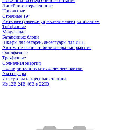
Источники бесперебойного питания
Линейно-интерактивные
Напольные
Стоечные 19"
Интеллектуальное управление электропитанием
Трёхфазные
Модульные
Батарейные блоки
Шкафы для батарей, аксессуары для ИБП
Автоматические стабилизаторы напряжения
Однофазные
Трёхфазные
Солнечная энергия
Поликристалические солнечные панели
Аксессуары
Инверторы и зарядные станции
Из 12В,24В,48В в 220В