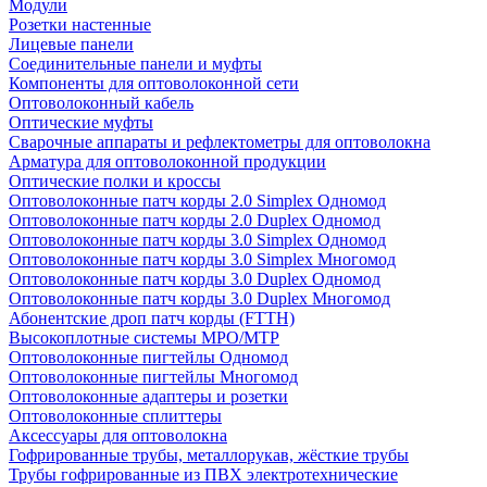
Модули
Розетки настенные
Лицевые панели
Соединительные панели и муфты
Компоненты для оптоволоконной сети
Оптоволоконный кабель
Оптические муфты
Сварочные аппараты и рефлектометры для оптоволокна
Арматура для оптоволоконной продукции
Оптические полки и кроссы
Оптоволоконные патч корды 2.0 Simplex Одномод
Оптоволоконные патч корды 2.0 Duplex Одномод
Оптоволоконные патч корды 3.0 Simplex Одномод
Оптоволоконные патч корды 3.0 Simplex Многомод
Оптоволоконные патч корды 3.0 Duplex Одномод
Оптоволоконные патч корды 3.0 Duplex Многомод
Абонентские дроп патч корды (FTTH)
Высокоплотные системы MPO/MTP
Оптоволоконные пигтейлы Одномод
Оптоволоконные пигтейлы Многомод
Оптоволоконные адаптеры и розетки
Оптоволоконные сплиттеры
Аксессуары для оптоволокна
Гофрированные трубы, металлорукав, жёсткие трубы
Трубы гофрированные из ПВХ электротехнические