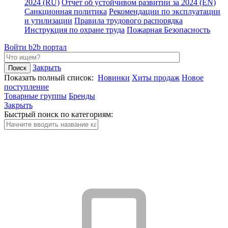
2024 (RU)
Отчет об устойчивом развитии за 2024 (EN)
Санкционная политика
Рекомендации по эксплуатации
и утилизации
Правила трудового распорядка
Инструкция по охране труда
Пожарная Безопасность
Войти
b2b портал
Закрыть
Показать полный список:
Новинки
Хиты продаж
Новое
поступление
Товарные группы
Бренды
Закрыть
Быстрый поиск по категориям: