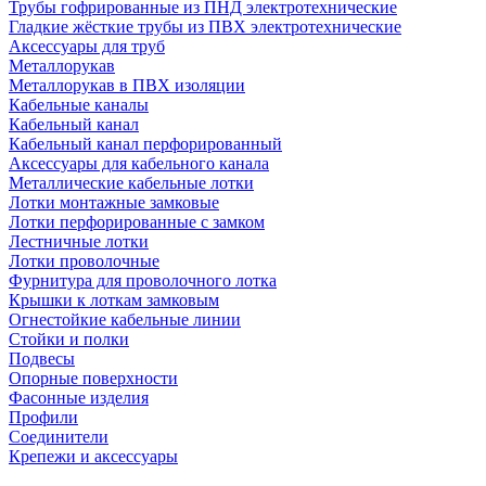
Трубы гофрированные из ПНД электротехнические
Гладкие жёсткие трубы из ПВХ электротехнические
Аксессуары для труб
Металлорукав
Металлорукав в ПВХ изоляции
Кабельные каналы
Кабельный канал
Кабельный канал перфорированный
Аксессуары для кабельного канала
Металлические кабельные лотки
Лотки монтажные замковые
Лотки перфорированные с замком
Лестничные лотки
Лотки проволочные
Фурнитура для проволочного лотка
Крышки к лоткам замковым
Огнестойкие кабельные линии
Стойки и полки
Подвесы
Опорные поверхности
Фасонные изделия
Профили
Соединители
Крепежи и аксессуары