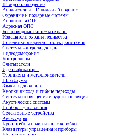
IP видеонаблюдение
Аналоговое и HD видеонаблюдение
Охранные и пожарные системы
Аналоговая ОПС
Адресная ОПС
Беспроводные системы охраны
Извещатели охраны периметра
Источники вторичного электропитания
Системы контроля доступа
Видеодомофония
Контроллеры
Считыватели
Идентификаторы
Турникеты и металлоискатели
Шлагбаумы
Замки и доводчики
Кнопки выхода и гибкие переходы
Системы оповещения и аудиотрансляция
Акустические системы
Приборы управления
Селекторные устройства
Аксессуары
Кронштейны и монтажные коробки
Клавиатуры управления и приборы
ИК прожекторы