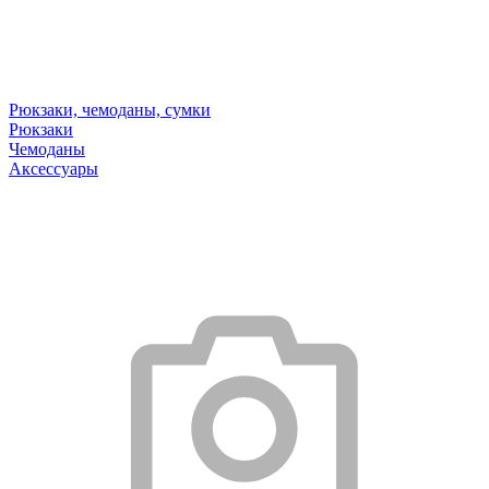
Рюкзаки, чемоданы, сумки
Рюкзаки
Чемоданы
Аксессуары