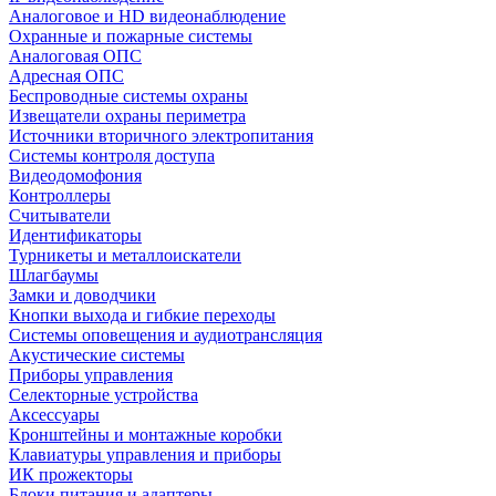
Аналоговое и HD видеонаблюдение
Охранные и пожарные системы
Аналоговая ОПС
Адресная ОПС
Беспроводные системы охраны
Извещатели охраны периметра
Источники вторичного электропитания
Системы контроля доступа
Видеодомофония
Контроллеры
Считыватели
Идентификаторы
Турникеты и металлоискатели
Шлагбаумы
Замки и доводчики
Кнопки выхода и гибкие переходы
Системы оповещения и аудиотрансляция
Акустические системы
Приборы управления
Селекторные устройства
Аксессуары
Кронштейны и монтажные коробки
Клавиатуры управления и приборы
ИК прожекторы
Блоки питания и адаптеры