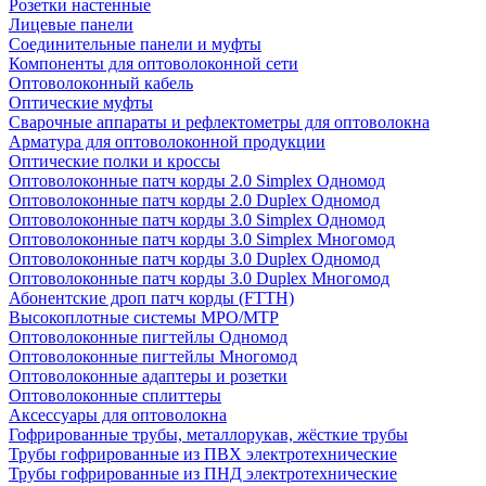
Розетки настенные
Лицевые панели
Соединительные панели и муфты
Компоненты для оптоволоконной сети
Оптоволоконный кабель
Оптические муфты
Сварочные аппараты и рефлектометры для оптоволокна
Арматура для оптоволоконной продукции
Оптические полки и кроссы
Оптоволоконные патч корды 2.0 Simplex Одномод
Оптоволоконные патч корды 2.0 Duplex Одномод
Оптоволоконные патч корды 3.0 Simplex Одномод
Оптоволоконные патч корды 3.0 Simplex Многомод
Оптоволоконные патч корды 3.0 Duplex Одномод
Оптоволоконные патч корды 3.0 Duplex Многомод
Абонентские дроп патч корды (FTTH)
Высокоплотные системы MPO/MTP
Оптоволоконные пигтейлы Одномод
Оптоволоконные пигтейлы Многомод
Оптоволоконные адаптеры и розетки
Оптоволоконные сплиттеры
Аксессуары для оптоволокна
Гофрированные трубы, металлорукав, жёсткие трубы
Трубы гофрированные из ПВХ электротехнические
Трубы гофрированные из ПНД электротехнические