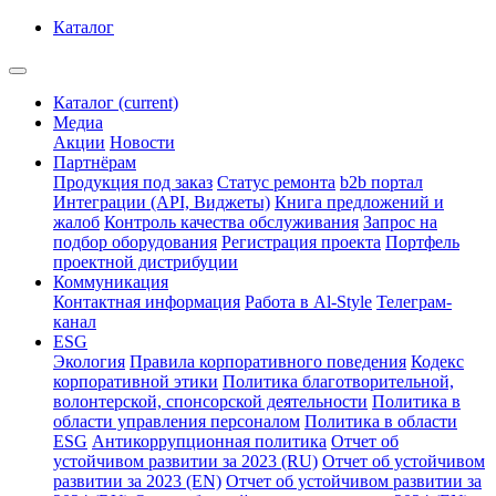
Каталог
Каталог
(current)
Медиа
Акции
Новости
Партнёрам
Продукция под заказ
Статус ремонта
b2b портал
Интеграции (API, Виджеты)
Книга предложений и
жалоб
Контроль качества обслуживания
Запрос на
подбор оборудования
Регистрация проекта
Портфель
проектной дистрибуции
Коммуникация
Контактная информация
Работа в Al-Style
Телеграм-
канал
ESG
Экология
Правила корпоративного поведения
Кодекс
корпоративной этики
Политика благотворительной,
волонтерской, спонсорской деятельности
Политика в
области управления персоналом
Политика в области
ESG
Антикоррупционная политика
Отчет об
устойчивом развитии за 2023 (RU)
Отчет об устойчивом
развитии за 2023 (EN)
Отчет об устойчивом развитии за