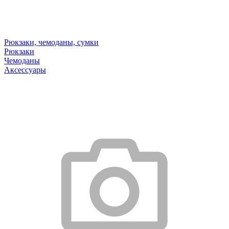
Рюкзаки, чемоданы, сумки
Рюкзаки
Чемоданы
Аксессуары