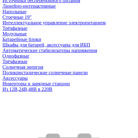
Источники бесперебойного питания
Линейно-интерактивные
Напольные
Стоечные 19"
Интеллектуальное управление электропитанием
Трёхфазные
Модульные
Батарейные блоки
Шкафы для батарей, аксессуары для ИБП
Автоматические стабилизаторы напряжения
Однофазные
Трёхфазные
Солнечная энергия
Поликристалические солнечные панели
Аксессуары
Инверторы и зарядные станции
Из 12В,24В,48В в 220В