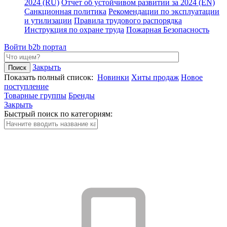
2024 (RU)
Отчет об устойчивом развитии за 2024 (EN)
Санкционная политика
Рекомендации по эксплуатации
и утилизации
Правила трудового распорядка
Инструкция по охране труда
Пожарная Безопасность
Войти
b2b портал
Закрыть
Показать полный список:
Новинки
Хиты продаж
Новое
поступление
Товарные группы
Бренды
Закрыть
Быстрый поиск по категориям: