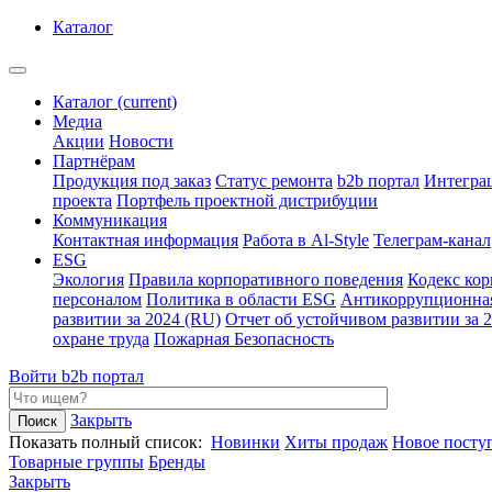
Каталог
Каталог
(current)
Медиа
Акции
Новости
Партнёрам
Продукция под заказ
Статус ремонта
b2b портал
Интегра
проекта
Портфель проектной дистрибуции
Коммуникация
Контактная информация
Работа в Al-Style
Телеграм-канал
ESG
Экология
Правила корпоративного поведения
Кодекс ко
персоналом
Политика в области ESG
Антикоррупционна
развитии за 2024 (RU)
Отчет об устойчивом развитии за 
охране труда
Пожарная Безопасность
Войти
b2b портал
Закрыть
Показать полный список:
Новинки
Хиты продаж
Новое посту
Товарные группы
Бренды
Закрыть