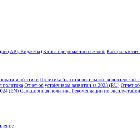
ции (API, Виджеты)
Книга предложений и жалоб
Контроль каче
рпоративной этики
Политика благотворительной, волонтерской, 
я политика
Отчет об устойчивом развитии за 2023 (RU)
Отчет об
2024 (EN)
Санкционная политика
Рекомендации по эксплуатации
пление