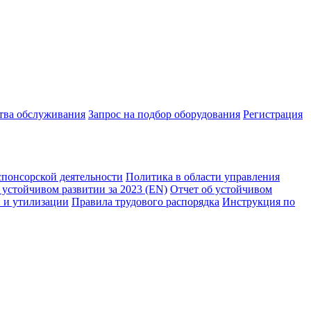
ства обслуживания
Запрос на подбор оборудования
Регистрация
спонсорской деятельности
Политика в области управления
 устойчивом развитии за 2023 (EN)
Отчет об устойчивом
 и утилизации
Правила трудового распорядка
Инструкция по