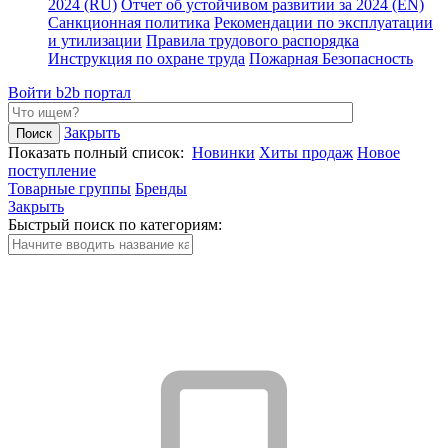
2024 (RU)
Отчет об устойчивом развитии за 2024 (EN)
Санкционная политика
Рекомендации по эксплуатации
и утилизации
Правила трудового распорядка
Инструкция по охране труда
Пожарная Безопасность
Войти
b2b портал
Закрыть
Показать полный список:
Новинки
Хиты продаж
Новое
поступление
Товарные группы
Бренды
Закрыть
Быстрый поиск по категориям: