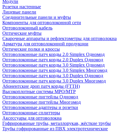
Модули
Розетки настенные
Лицевые панели
Соединительные панели и муфты
Компоненты для оптоволоконной сети
Оптоволоконный кабель
Оптические муфты
Сварочные аппараты и рефлектометры для оптоволокна
Арматура для оптоволоконной продукции
Оптические полки и кроссы
Оптоволоконные патч корды 2.0 Simplex Одномод
Оптоволоконные патч корды 2.0 Duplex Одномод
Оптоволоконные патч корды 3.0 Simplex Одномод
Оптоволоконные патч корды 3.0 Simplex Многомод
Оптоволоконные патч корды 3.0 Duplex Одномод
Оптоволоконные патч корды 3.0 Duplex Многомод
Абонентские дроп патч корды (FTTH)
Высокоплотные системы MPO/MTP
Оптоволоконные пигтейлы Одномод
Оптоволоконные пигтейлы Многомод
Оптоволоконные адаптеры и розетки
Оптоволоконные сплиттеры
Аксессуары для оптоволокна
Гофрированные трубы, металлорукав, жёсткие трубы
Трубы гофрированные из ПВХ электротехнические