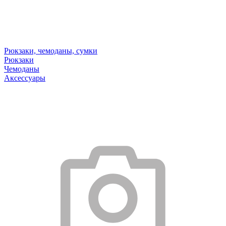
Рюкзаки, чемоданы, сумки
Рюкзаки
Чемоданы
Аксессуары