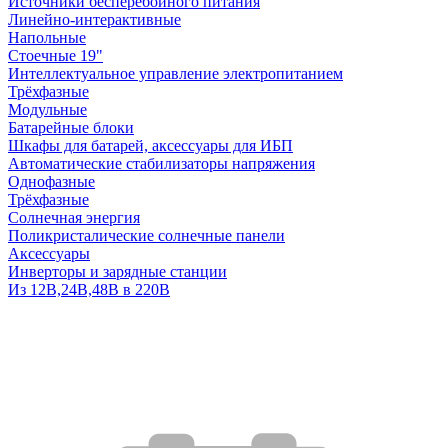
Источники бесперебойного питания
Линейно-интерактивные
Напольные
Стоечные 19"
Интеллектуальное управление электропитанием
Трёхфазные
Модульные
Батарейные блоки
Шкафы для батарей, аксессуары для ИБП
Автоматические стабилизаторы напряжения
Однофазные
Трёхфазные
Солнечная энергия
Поликристалические солнечные панели
Аксессуары
Инверторы и зарядные станции
Из 12В,24В,48В в 220В