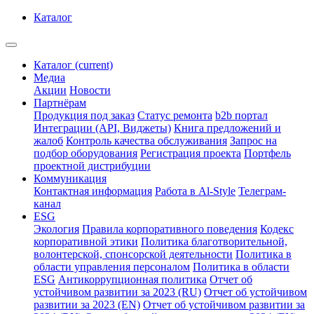
Каталог
Каталог
(current)
Медиа
Акции
Новости
Партнёрам
Продукция под заказ
Статус ремонта
b2b портал
Интеграции (API, Виджеты)
Книга предложений и
жалоб
Контроль качества обслуживания
Запрос на
подбор оборудования
Регистрация проекта
Портфель
проектной дистрибуции
Коммуникация
Контактная информация
Работа в Al-Style
Телеграм-
канал
ESG
Экология
Правила корпоративного поведения
Кодекс
корпоративной этики
Политика благотворительной,
волонтерской, спонсорской деятельности
Политика в
области управления персоналом
Политика в области
ESG
Антикоррупционная политика
Отчет об
устойчивом развитии за 2023 (RU)
Отчет об устойчивом
развитии за 2023 (EN)
Отчет об устойчивом развитии за