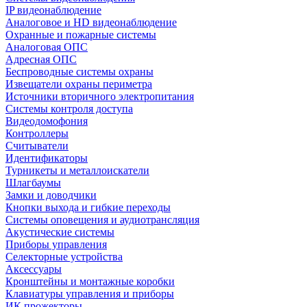
IP видеонаблюдение
Аналоговое и HD видеонаблюдение
Охранные и пожарные системы
Аналоговая ОПС
Адресная ОПС
Беспроводные системы охраны
Извещатели охраны периметра
Источники вторичного электропитания
Системы контроля доступа
Видеодомофония
Контроллеры
Считыватели
Идентификаторы
Турникеты и металлоискатели
Шлагбаумы
Замки и доводчики
Кнопки выхода и гибкие переходы
Системы оповещения и аудиотрансляция
Акустические системы
Приборы управления
Селекторные устройства
Аксессуары
Кронштейны и монтажные коробки
Клавиатуры управления и приборы
ИК прожекторы