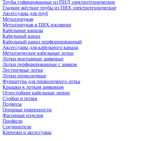
Трубы гофрированные из ПНД электротехнические
Гладкие жёсткие трубы из ПВХ электротехнические
Аксессуары для труб
Металлорукав
Металлорукав в ПВХ изоляции
Кабельные каналы
Кабельный канал
Кабельный канал перфорированный
Аксессуары для кабельного канала
Металлические кабельные лотки
Лотки монтажные замковые
Лотки перфорированные с замком
Лестничные лотки
Лотки проволочные
Фурнитура для проволочного лотка
Крышки к лоткам замковым
Огнестойкие кабельные линии
Стойки и полки
Подвесы
Опорные поверхности
Фасонные изделия
Профили
Соединители
Крепежи и аксессуары