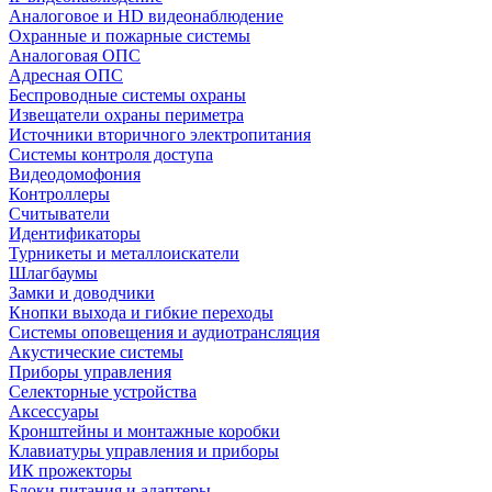
Аналоговое и HD видеонаблюдение
Охранные и пожарные системы
Аналоговая ОПС
Адресная ОПС
Беспроводные системы охраны
Извещатели охраны периметра
Источники вторичного электропитания
Системы контроля доступа
Видеодомофония
Контроллеры
Считыватели
Идентификаторы
Турникеты и металлоискатели
Шлагбаумы
Замки и доводчики
Кнопки выхода и гибкие переходы
Системы оповещения и аудиотрансляция
Акустические системы
Приборы управления
Селекторные устройства
Аксессуары
Кронштейны и монтажные коробки
Клавиатуры управления и приборы
ИК прожекторы
Блоки питания и адаптеры