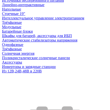
Источники бесперебойного питания
Линейно-интерактивные
Напольные
Стоечные 19"
Интеллектуальное управление электропитанием
Трёхфазные
Модульные
Батарейные блоки
Шкафы для батарей, аксессуары для ИБП
Автоматические стабилизаторы напряжения
Однофазные
Трёхфазные
Солнечная энергия
Поликристалические солнечные панели
Аксессуары
Инверторы и зарядные станции
Из 12В,24В,48В в 220В