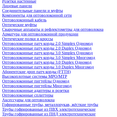
Розетки настенные
Лицевые панели
Соединительные панели и муфты
Компоненты для оптоволоконной сети
Оптоволоконный кабель
Оптические муфты
Сварочные аппараты и рефлектометры для оптоволокна
Арматура для оптоволоконной продукции
Оптические полки и кроссы
Оптоволоконные патч корды 2.0 Simplex Одномод
Оптоволоконные патч корды 2.0 Duplex Одномод
Оптоволоконные патч корды 3.0 Simplex Одномод
Оптоволоконные патч корды 3.0 Simplex Многомод
Оптоволоконные патч корды 3.0 Duplex Одномод
Оптоволоконные патч корды 3.0 Duplex Многомод
Абонентские дроп патч корды (FTTH)
Высокоплотные системы MPO/MTP
Оптоволоконные пигтейлы Одномод
Оптоволоконные пигтейлы Многомод
Оптоволоконные адаптеры и розетки
Оптоволоконные сплиттеры
Аксессуары для оптоволокна
Гофрированные трубы, металлорукав, жёсткие трубы
Трубы гофрированные из ПВХ электротехнические
Трубы гофрированные из ПНД электротехнические