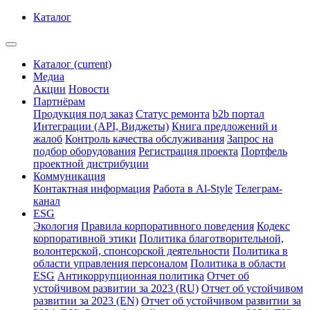
Каталог
Каталог
(current)
Медиа
Акции
Новости
Партнёрам
Продукция под заказ
Статус ремонта
b2b портал
Интеграции (API, Виджеты)
Книга предложений и
жалоб
Контроль качества обслуживания
Запрос на
подбор оборудования
Регистрация проекта
Портфель
проектной дистрибуции
Коммуникация
Контактная информация
Работа в Al-Style
Телеграм-
канал
ESG
Экология
Правила корпоративного поведения
Кодекс
корпоративной этики
Политика благотворительной,
волонтерской, спонсорской деятельности
Политика в
области управления персоналом
Политика в области
ESG
Антикоррупционная политика
Отчет об
устойчивом развитии за 2023 (RU)
Отчет об устойчивом
развитии за 2023 (EN)
Отчет об устойчивом развитии за