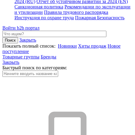
2024 (RU)
Отчет об устойчивом развитии за 2024 (EN)
Санкционная политика
Рекомендации по эксплуатации
и утилизации
Правила трудового распорядка
Инструкция по охране труда
Пожарная Безопасность
Войти
b2b портал
Закрыть
Показать полный список:
Новинки
Хиты продаж
Новое
поступление
Товарные группы
Бренды
Закрыть
Быстрый поиск по категориям: