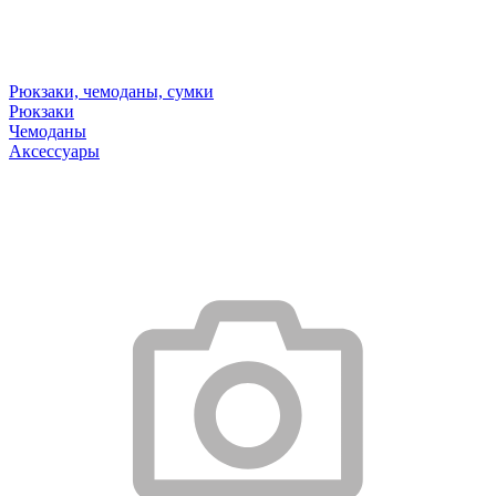
Рюкзаки, чемоданы, сумки
Рюкзаки
Чемоданы
Аксессуары