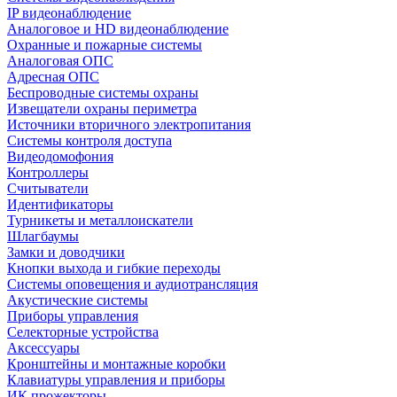
IP видеонаблюдение
Аналоговое и HD видеонаблюдение
Охранные и пожарные системы
Аналоговая ОПС
Адресная ОПС
Беспроводные системы охраны
Извещатели охраны периметра
Источники вторичного электропитания
Системы контроля доступа
Видеодомофония
Контроллеры
Считыватели
Идентификаторы
Турникеты и металлоискатели
Шлагбаумы
Замки и доводчики
Кнопки выхода и гибкие переходы
Системы оповещения и аудиотрансляция
Акустические системы
Приборы управления
Селекторные устройства
Аксессуары
Кронштейны и монтажные коробки
Клавиатуры управления и приборы
ИК прожекторы