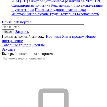
2024 (RU)
Отчет об устойчивом развитии за 2024 (EN)
Санкционная политика
Рекомендации по эксплуатации
и утилизации
Правила трудового распорядка
Инструкция по охране труда
Пожарная Безопасность
Войти
b2b портал
Закрыть
Показать полный список:
Новинки
Хиты продаж
Новое
поступление
Товарные группы
Бренды
Закрыть
Быстрый поиск по категориям: