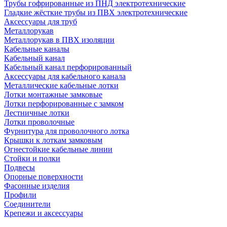
Трубы гофрированные из ПНД электротехнические
Гладкие жёсткие трубы из ПВХ электротехнические
Аксессуары для труб
Металлорукав
Металлорукав в ПВХ изоляции
Кабельные каналы
Кабельный канал
Кабельный канал перфорированный
Аксессуары для кабельного канала
Металлические кабельные лотки
Лотки монтажные замковые
Лотки перфорированные с замком
Лестничные лотки
Лотки проволочные
Фурнитура для проволочного лотка
Крышки к лоткам замковым
Огнестойкие кабельные линии
Стойки и полки
Подвесы
Опорные поверхности
Фасонные изделия
Профили
Соединители
Крепежи и аксессуары