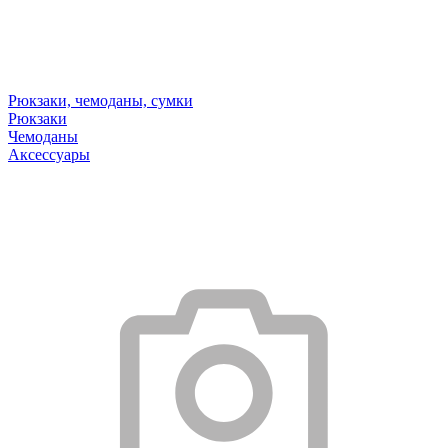
Рюкзаки, чемоданы, сумки
Рюкзаки
Чемоданы
Аксессуары