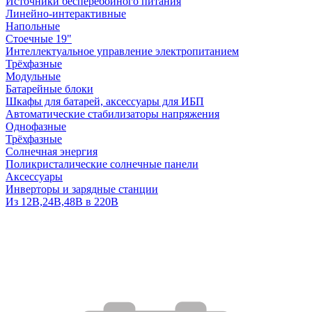
Источники бесперебойного питания
Линейно-интерактивные
Напольные
Стоечные 19"
Интеллектуальное управление электропитанием
Трёхфазные
Модульные
Батарейные блоки
Шкафы для батарей, аксессуары для ИБП
Автоматические стабилизаторы напряжения
Однофазные
Трёхфазные
Солнечная энергия
Поликристалические солнечные панели
Аксессуары
Инверторы и зарядные станции
Из 12В,24В,48В в 220В