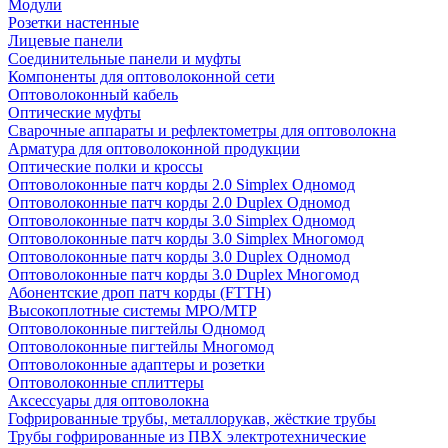
Модули
Розетки настенные
Лицевые панели
Соединительные панели и муфты
Компоненты для оптоволоконной сети
Оптоволоконный кабель
Оптические муфты
Сварочные аппараты и рефлектометры для оптоволокна
Арматура для оптоволоконной продукции
Оптические полки и кроссы
Оптоволоконные патч корды 2.0 Simplex Одномод
Оптоволоконные патч корды 2.0 Duplex Одномод
Оптоволоконные патч корды 3.0 Simplex Одномод
Оптоволоконные патч корды 3.0 Simplex Многомод
Оптоволоконные патч корды 3.0 Duplex Одномод
Оптоволоконные патч корды 3.0 Duplex Многомод
Абонентские дроп патч корды (FTTH)
Высокоплотные системы MPO/MTP
Оптоволоконные пигтейлы Одномод
Оптоволоконные пигтейлы Многомод
Оптоволоконные адаптеры и розетки
Оптоволоконные сплиттеры
Аксессуары для оптоволокна
Гофрированные трубы, металлорукав, жёсткие трубы
Трубы гофрированные из ПВХ электротехнические