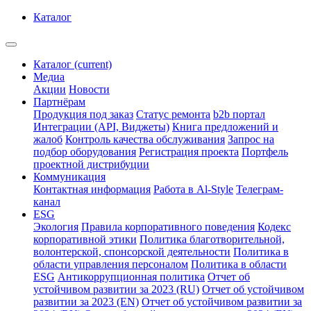
Каталог
Каталог
(current)
Медиа
Акции
Новости
Партнёрам
Продукция под заказ
Статус ремонта
b2b портал
Интеграции (API, Виджеты)
Книга предложений и
жалоб
Контроль качества обслуживания
Запрос на
подбор оборудования
Регистрация проекта
Портфель
проектной дистрибуции
Коммуникация
Контактная информация
Работа в Al-Style
Телеграм-
канал
ESG
Экология
Правила корпоративного поведения
Кодекс
корпоративной этики
Политика благотворительной,
волонтерской, спонсорской деятельности
Политика в
области управления персоналом
Политика в области
ESG
Антикоррупционная политика
Отчет об
устойчивом развитии за 2023 (RU)
Отчет об устойчивом
развитии за 2023 (EN)
Отчет об устойчивом развитии за