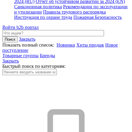
2024 (RU)
Отчет об устойчивом развитии за 2024 (EN)
Санкционная политика
Рекомендации по эксплуатации
и утилизации
Правила трудового распорядка
Инструкция по охране труда
Пожарная Безопасность
Войти
b2b портал
Закрыть
Показать полный список:
Новинки
Хиты продаж
Новое
поступление
Товарные группы
Бренды
Закрыть
Быстрый поиск по категориям: