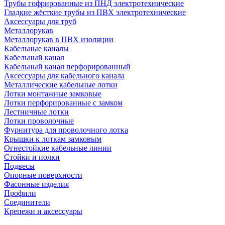
Трубы гофрированные из ПНД электротехнические
Гладкие жёсткие трубы из ПВХ электротехнические
Аксессуары для труб
Металлорукав
Металлорукав в ПВХ изоляции
Кабельные каналы
Кабельный канал
Кабельный канал перфорированный
Аксессуары для кабельного канала
Металлические кабельные лотки
Лотки монтажные замковые
Лотки перфорированные с замком
Лестничные лотки
Лотки проволочные
Фурнитура для проволочного лотка
Крышки к лоткам замковым
Огнестойкие кабельные линии
Стойки и полки
Подвесы
Опорные поверхности
Фасонные изделия
Профили
Соединители
Крепежи и аксессуары