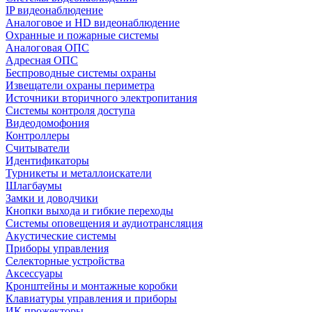
IP видеонаблюдение
Аналоговое и HD видеонаблюдение
Охранные и пожарные системы
Аналоговая ОПС
Адресная ОПС
Беспроводные системы охраны
Извещатели охраны периметра
Источники вторичного электропитания
Системы контроля доступа
Видеодомофония
Контроллеры
Считыватели
Идентификаторы
Турникеты и металлоискатели
Шлагбаумы
Замки и доводчики
Кнопки выхода и гибкие переходы
Системы оповещения и аудиотрансляция
Акустические системы
Приборы управления
Селекторные устройства
Аксессуары
Кронштейны и монтажные коробки
Клавиатуры управления и приборы
ИК прожекторы