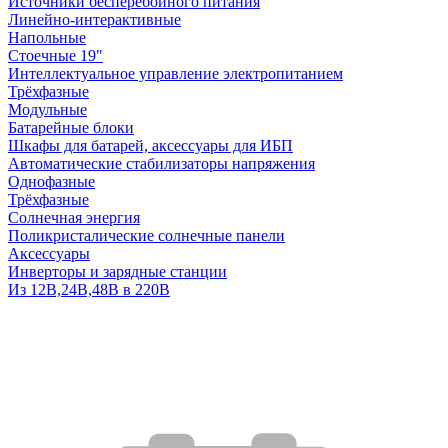
Источники бесперебойного питания
Линейно-интерактивные
Напольные
Стоечные 19"
Интеллектуальное управление электропитанием
Трёхфазные
Модульные
Батарейные блоки
Шкафы для батарей, аксессуары для ИБП
Автоматические стабилизаторы напряжения
Однофазные
Трёхфазные
Солнечная энергия
Поликристалические солнечные панели
Аксессуары
Инверторы и зарядные станции
Из 12В,24В,48В в 220В