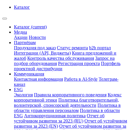
Каталог
Каталог
(current)
Медиа
Акции
Новости
Партнёрам
Продукция под заказ
Статус ремонта
b2b портал
Интеграции (API, Виджеты)
Книга предложений и
жалоб
Контроль качества обслуживания
Запрос на
подбор оборудования
Регистрация проекта
Портфель
проектной дистрибуции
Коммуникация
Контактная информация
Работа в Al-Style
Телеграм-
канал
ESG
Экология
Правила корпоративного поведения
Кодекс
корпоративной этики
Политика благотворительной,
волонтерской, спонсорской деятельности
Политика в
области управления персоналом
Политика в области
ESG
Антикоррупционная политика
Отчет об
устойчивом развитии за 2023 (RU)
Отчет об устойчивом
развитии за 2023 (EN)
Отчет об устойчивом развитии за