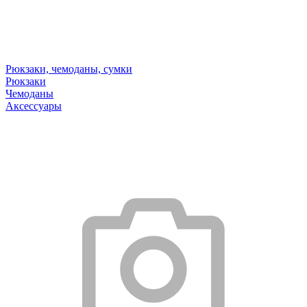
Рюкзаки, чемоданы, сумки
Рюкзаки
Чемоданы
Аксессуары