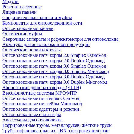
Модули
Розетки настенные
Лицевые панели
Соединительные панели и муфты
Компоненты для оптоволоконной сети
Оптоволоконный кабель
Оптические муфты
Сварочные аппараты и рефлектометры для оптоволокна
Арматура для оптоволоконной продукции
Оптические полки и кроссы
Оптоволоконные патч корды 2.0 Simplex Одномод
Оптоволоконные патч корды 2.0 Duplex Одномод
Оптоволоконные патч корды 3.0 Simplex Одномод
Оптоволоконные патч корды 3.0 Simplex Многомод
Оптоволоконные патч корды 3.0 Duplex Одномод
Оптоволоконные патч корды 3.0 Duplex Многомод
Абонентские дроп патч корды (FTTH)
Высокоплотные системы MPO/MTP
Оптоволоконные пигтейлы Одномод
Оптоволоконные пигтейлы Многомод
Оптоволоконные адаптеры и розетки
Оптоволоконные сплиттеры
Аксессуары для оптоволокна
Гофрированные трубы, металлорукав, жёсткие трубы
Трубы гофрированные из ПВХ электротехнические