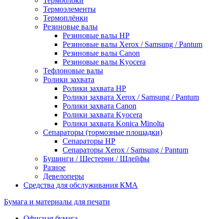
Термоблоки
Термоэлементы
Термоплёнки
Резиновые валы
Резиновые валы HP
Резиновые валы Xerox / Samsung / Pantum
Резиновые валы Canon
Резиновые валы Kyocera
Тефлоновые валы
Ролики захвата
Ролики захвата HP
Ролики захвата Xerox / Samsung / Pantum
Ролики захвата Canon
Ролики захвата Kyocera
Ролики захвата Konica Minolta
Сепараторы (тормозные площадки)
Сепараторы HP
Сепараторы Xerox / Samsung / Pantum
Бушинги / Шестерни / Шлейфы
Разное
Девелоперы
Средства для обслуживания КМА
Бумага и материалы для печати
Офисная бумага