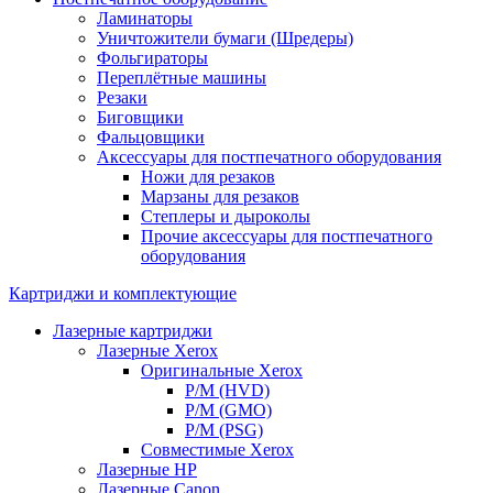
Ламинаторы
Уничтожители бумаги (Шредеры)
Фольгираторы
Переплётные машины
Резаки
Биговщики
Фальцовщики
Аксессуары для постпечатного оборудования
Ножи для резаков
Марзаны для резаков
Степлеры и дыроколы
Прочие аксессуары для постпечатного
оборудования
Картриджи и комплектующие
Лазерные картриджи
Лазерные Xerox
Оригинальные Xerox
Р/М (HVD)
Р/М (GMO)
Р/М (PSG)
Совместимые Xerox
Лазерные HP
Лазерные Canon