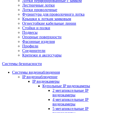
Лотки перфорированные с замком
Лестничные лотки
Лотки проволочные
Фурнитура для проволочного лотка
Крышки к лоткам замковым
Огнестойкие кабельные линии
Стойки и полки
Подвесы
Опорные поверхности
Фасонные изделия
Профили
Соединители
Крепежи и аксессуары
Системы безопасности
Системы видеонаблюдения
IP видеонаблюдение
IP видеокамеры
Купольные IP видеокамеры
2 мегапиксельные IP
видеокамеры
4 мегапиксельные IP
видеокамеры
5 мегапиксельные IP