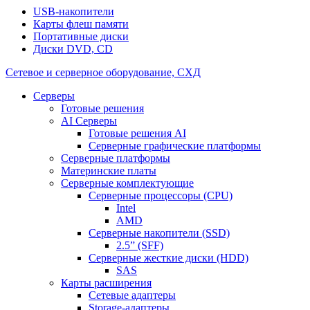
USB-накопители
Карты флеш памяти
Портативные диски
Диски DVD, CD
Сетевое и серверное оборудование, СХД
Cерверы
Готовые решения
AI Серверы
Готовые решения AI
Серверные графические платформы
Серверные платформы
Материнские платы
Серверные комплектующие
Серверные процессоры (CPU)
Intel
AMD
Серверные накопители (SSD)
2.5” (SFF)
Серверные жесткие диски (HDD)
SAS
Карты расширения
Сетевые адаптеры
Storage-адаптеры