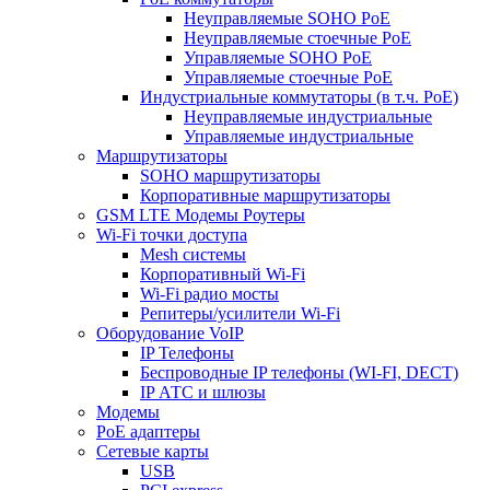
Неуправляемые SOHO PoE
Неуправляемые стоечные PoE
Управляемые SOHO PoE
Управляемые стоечные PoE
Индустриальные коммутаторы (в т.ч. РоЕ)
Неуправляемые индустриальные
Управляемые индустриальные
Маршрутизаторы
SOHO маршрутизаторы
Корпоративные маршрутизаторы
GSM LTE Модемы Роутеры
Wi-Fi точки доступа
Mesh системы
Корпоративный Wi-Fi
Wi-Fi радио мосты
Репитеры/усилители Wi-Fi
Оборудование VoIP
IP Телефоны
Беспроводные IP телефоны (WI-FI, DECT)
IP АТС и шлюзы
Модемы
PoE адаптеры
Сетевые карты
USB