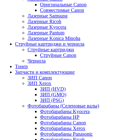
Оригинальные Canon
Совместимые Canon
Лазерные Samsung
Лазерные Ricoh
Лазерные Kyocera
Лазерные Pantum
Лазерные Konica Minolta
Струйные картриджи и чернила
Струйные картриджи
Струйные Canon
Чернила
Тонер
Запчасти и комплектующие
ЗИП Canon
ЗИП Xerox
ЗИП (HVD)
ЗИП (GMO)
ЗИП (PSG)
Фотобарабаны (Селеновые валы)
Фотобарабаны Kyocera
Фотобарабаны HP
Фотобарабаны Canon
Фотобарабаны Xerox
Фотобарабаны Panasonic
Фотобарабаны Ricoh