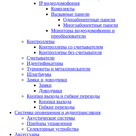
IP видеодомофония
Комплекты
Вызывные панели
Одноабонентные панели
Многоабонентные панели
Мониторы видеодомофонии и
преобразователи
Контроллеры
Контроллеры со считывателем
Контроллеры без считывателя
Считыватели
Идентификаторы
Турникеты и металлоискатели
Шлагбаумы
Замки и доводчики
Замки
Доводчики
Кнопки выхода и гибкие переходы
Кнопки выхода
Гибкие переходы
Системы оповещения и аудиотрансляция
Акустические системы
Приборы управления
Селекторные устройства
Аксессуары