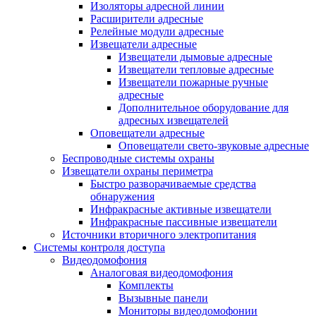
Изоляторы адресной линии
Расширители адресные
Релейные модули адресные
Извещатели адресные
Извещатели дымовые адресные
Извещатели тепловые адресные
Извещатели пожарные ручные
адресные
Дополнительное оборудование для
адресных извещателей
Оповещатели адресные
Оповещатели свето-звуковые адресные
Беспроводные системы охраны
Извещатели охраны периметра
Быстро разворачиваемые средства
обнаружения
Инфракрасные активные извещатели
Инфракрасные пассивные извещатели
Источники вторичного электропитания
Системы контроля доступа
Видеодомофония
Аналоговая видеодомофония
Комплекты
Вызывные панели
Мониторы видеодомофонии