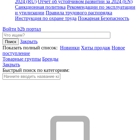
2024 (RU)
Отчет об устойчивом развитии за 2024 (EN)
Санкционная политика
Рекомендации по эксплуатации
и утилизации
Правила трудового распорядка
Инструкция по охране труда
Пожарная Безопасность
Войти
b2b портал
Закрыть
Показать полный список:
Новинки
Хиты продаж
Новое
поступление
Товарные группы
Бренды
Закрыть
Быстрый поиск по категориям: