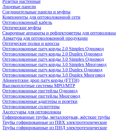
Розетки настенные
Лицевые панели
Соединительные панели и муфты
Компоненты для оптоволоконной сети
Оптоволоконный кабель
Оптические муфты
Сварочные аппараты и рефлектометры для оптоволокна
Арматура для оптоволоконной продукции
Оптические полки и кроссы
Оптоволоконные патч корды 2.0 Simplex Одномод
Оптоволоконные патч корды 2.0 Duplex Одномод
Оптоволоконные патч корды 3.0 Simplex Одномод
Оптоволоконные патч корды 3.0 Simplex Многомод
Оптоволоконные патч корды 3.0 Duplex Одномод
Оптоволоконные патч корды 3.0 Duplex Многомод
Абонентские дроп патч корды (FTTH)
Высокоплотные системы MPO/MTP
Оптоволоконные пигтейлы Одномод
Оптоволоконные пигтейлы Многомод
Оптоволоконные адаптеры и розетки
Оптоволоконные сплиттеры
Аксессуары для оптоволокна
Гофрированные трубы, металлорукав, жёсткие трубы
Трубы гофрированные из ПВХ электротехнические
Трубы гофрированные из ПНД электротехнические