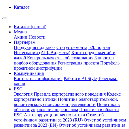
Каталог
Каталог
(current)
Медиа
Акции
Новости
Партнёрам
Продукция под заказ
Статус ремонта
b2b портал
Интеграции (API, Виджеты)
Книга предложений и
жалоб
Контроль качества обслуживания
Запрос на
подбор оборудования
Регистрация проекта
Портфель
проектной дистрибуции
Коммуникация
Контактная информация
Работа в Al-Style
Телеграм-
канал
ESG
Экология
Правила корпоративного поведения
Кодекс
корпоративной этики
Политика благотворительной,
волонтерской, спонсорской деятельности
Политика в
области управления персоналом
Политика в области
ESG
Антикоррупционная политика
Отчет об
устойчивом развитии за 2023 (RU)
Отчет об устойчивом
развитии за 2023 (EN)
Отчет об устойчивом развитии за