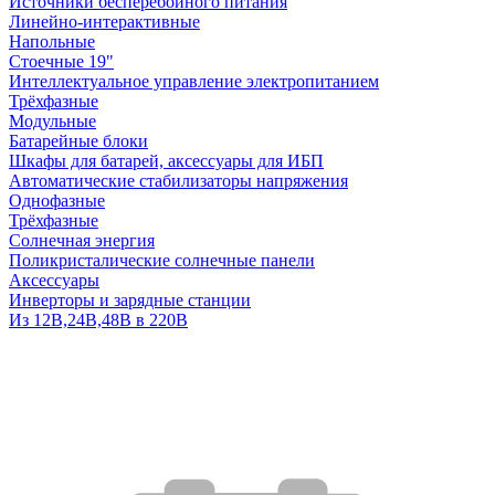
Источники бесперебойного питания
Линейно-интерактивные
Напольные
Стоечные 19"
Интеллектуальное управление электропитанием
Трёхфазные
Модульные
Батарейные блоки
Шкафы для батарей, аксессуары для ИБП
Автоматические стабилизаторы напряжения
Однофазные
Трёхфазные
Солнечная энергия
Поликристалические солнечные панели
Аксессуары
Инверторы и зарядные станции
Из 12В,24В,48В в 220В