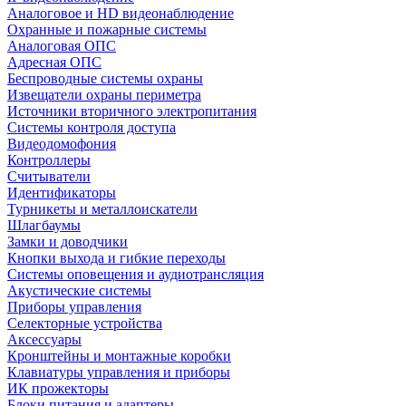
Аналоговое и HD видеонаблюдение
Охранные и пожарные системы
Аналоговая ОПС
Адресная ОПС
Беспроводные системы охраны
Извещатели охраны периметра
Источники вторичного электропитания
Системы контроля доступа
Видеодомофония
Контроллеры
Считыватели
Идентификаторы
Турникеты и металлоискатели
Шлагбаумы
Замки и доводчики
Кнопки выхода и гибкие переходы
Системы оповещения и аудиотрансляция
Акустические системы
Приборы управления
Селекторные устройства
Аксессуары
Кронштейны и монтажные коробки
Клавиатуры управления и приборы
ИК прожекторы
Блоки питания и адаптеры