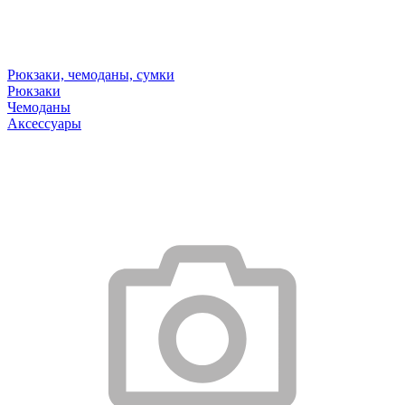
Рюкзаки, чемоданы, сумки
Рюкзаки
Чемоданы
Аксессуары