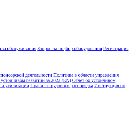
ства обслуживания
Запрос на подбор оборудования
Регистрация
спонсорской деятельности
Политика в области управления
 устойчивом развитии за 2023 (EN)
Отчет об устойчивом
 и утилизации
Правила трудового распорядка
Инструкция по