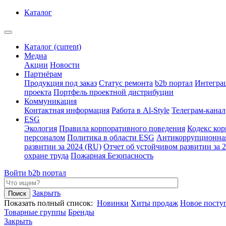
Каталог
Каталог
(current)
Медиа
Акции
Новости
Партнёрам
Продукция под заказ
Статус ремонта
b2b портал
Интегра
проекта
Портфель проектной дистрибуции
Коммуникация
Контактная информация
Работа в Al-Style
Телеграм-канал
ESG
Экология
Правила корпоративного поведения
Кодекс ко
персоналом
Политика в области ESG
Антикоррупционна
развитии за 2024 (RU)
Отчет об устойчивом развитии за 
охране труда
Пожарная Безопасность
Войти
b2b портал
Закрыть
Показать полный список:
Новинки
Хиты продаж
Новое посту
Товарные группы
Бренды
Закрыть