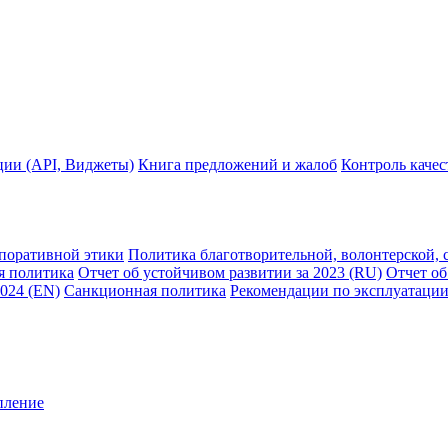
ции (API, Виджеты)
Книга предложений и жалоб
Контроль каче
рпоративной этики
Политика благотворительной, волонтерской, 
я политика
Отчет об устойчивом развитии за 2023 (RU)
Отчет об
2024 (EN)
Санкционная политика
Рекомендации по эксплуатации
пление