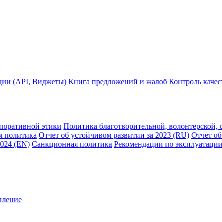
ции (API, Виджеты)
Книга предложений и жалоб
Контроль каче
рпоративной этики
Политика благотворительной, волонтерской, 
я политика
Отчет об устойчивом развитии за 2023 (RU)
Отчет об
2024 (EN)
Санкционная политика
Рекомендации по эксплуатации
пление