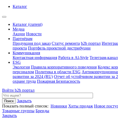
Каталог
Каталог
(current)
Медиа
Акции
Новости
Партнёрам
Продукция под заказ
Статус ремонта
b2b портал
Интегра
проекта
Портфель проектной дистрибуции
Коммуникация
Контактная информация
Работа в Al-Style
Телеграм-канал
ESG
Экология
Правила корпоративного поведения
Кодекс ко
персоналом
Политика в области ESG
Антикоррупционна
развитии за 2024 (RU)
Отчет об устойчивом развитии за 
охране труда
Пожарная Безопасность
Войти
b2b портал
Закрыть
Показать полный список:
Новинки
Хиты продаж
Новое посту
Товарные группы
Бренды
Закрыть