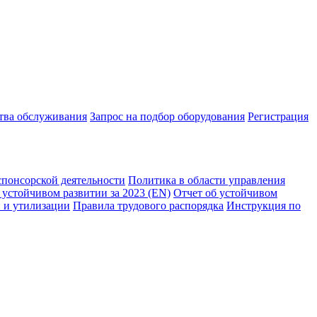
ства обслуживания
Запрос на подбор оборудования
Регистрация
спонсорской деятельности
Политика в области управления
 устойчивом развитии за 2023 (EN)
Отчет об устойчивом
 и утилизации
Правила трудового распорядка
Инструкция по