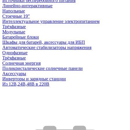
Источники бесперебойного питания
Линейно-интерактивные
Напольные
Стоечные 19"
Интеллектуальное управление электропитанием
Трёхфазные
Модульные
Батарейные блоки
Шкафы для батарей, аксессуары для ИБП
Автоматические стабилизаторы напряжения
Однофазные
Трёхфазные
Солнечная энергия
Поликристалические солнечные панели
Аксессуары
Инверторы и зарядные станции
Из 12В,24В,48В в 220В