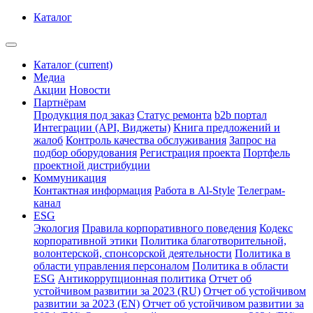
Каталог
Каталог
(current)
Медиа
Акции
Новости
Партнёрам
Продукция под заказ
Статус ремонта
b2b портал
Интеграции (API, Виджеты)
Книга предложений и
жалоб
Контроль качества обслуживания
Запрос на
подбор оборудования
Регистрация проекта
Портфель
проектной дистрибуции
Коммуникация
Контактная информация
Работа в Al-Style
Телеграм-
канал
ESG
Экология
Правила корпоративного поведения
Кодекс
корпоративной этики
Политика благотворительной,
волонтерской, спонсорской деятельности
Политика в
области управления персоналом
Политика в области
ESG
Антикоррупционная политика
Отчет об
устойчивом развитии за 2023 (RU)
Отчет об устойчивом
развитии за 2023 (EN)
Отчет об устойчивом развитии за