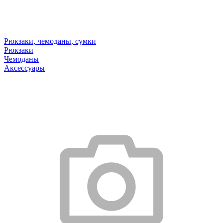
Рюкзаки, чемоданы, сумки
Рюкзаки
Чемоданы
Аксессуары