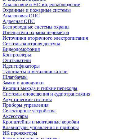
Аналоговое и HD видеонаблюдение
Охранные и пожарные системы
Аналоговая ОПС
Адресная ОПС
Беспроводные системы охраны
Извещатели охраны периметра
Источники вторичного электропитания
Системы контроля доступа
Видеодомофония
Контроллеры
Считыватели
Идентификаторы
Турникеты и металлоискатели
Шлагбаумы
Замки и доводчики
Кнопки выхода и гибкие переходы
Системы оповещения и аудиотрансляция
Акустические системы
Приборы управления
Селекторные устройства
Аксессуары
Кронштейны и монтажные коробки
Клавиатуры управления и приборы
ИК прожекторы
Блоки питания и адаптеры