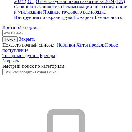
2024 (RU)
Отчет об устойчивом развитии за 2024 (EN)
Санкционная политика
Рекомендации по эксплуатации
и утилизации
Правила трудового распорядка
Инструкция по охране труда
Пожарная Безопасность
Войти
b2b портал
Закрыть
Показать полный список:
Новинки
Хиты продаж
Новое
поступление
Товарные группы
Бренды
Закрыть
Быстрый поиск по категориям: