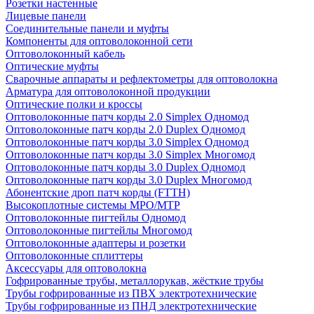
Розетки настенные
Лицевые панели
Соединительные панели и муфты
Компоненты для оптоволоконной сети
Оптоволоконный кабель
Оптические муфты
Сварочные аппараты и рефлектометры для оптоволокна
Арматура для оптоволоконной продукции
Оптические полки и кроссы
Оптоволоконные патч корды 2.0 Simplex Одномод
Оптоволоконные патч корды 2.0 Duplex Одномод
Оптоволоконные патч корды 3.0 Simplex Одномод
Оптоволоконные патч корды 3.0 Simplex Многомод
Оптоволоконные патч корды 3.0 Duplex Одномод
Оптоволоконные патч корды 3.0 Duplex Многомод
Абонентские дроп патч корды (FTTH)
Высокоплотные системы MPO/MTP
Оптоволоконные пигтейлы Одномод
Оптоволоконные пигтейлы Многомод
Оптоволоконные адаптеры и розетки
Оптоволоконные сплиттеры
Аксессуары для оптоволокна
Гофрированные трубы, металлорукав, жёсткие трубы
Трубы гофрированные из ПВХ электротехнические
Трубы гофрированные из ПНД электротехнические