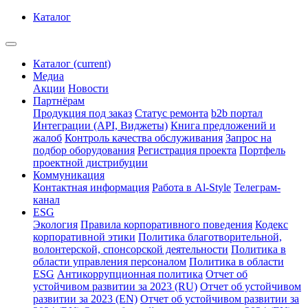
Каталог
Каталог
(current)
Медиа
Акции
Новости
Партнёрам
Продукция под заказ
Статус ремонта
b2b портал
Интеграции (API, Виджеты)
Книга предложений и
жалоб
Контроль качества обслуживания
Запрос на
подбор оборудования
Регистрация проекта
Портфель
проектной дистрибуции
Коммуникация
Контактная информация
Работа в Al-Style
Телеграм-
канал
ESG
Экология
Правила корпоративного поведения
Кодекс
корпоративной этики
Политика благотворительной,
волонтерской, спонсорской деятельности
Политика в
области управления персоналом
Политика в области
ESG
Антикоррупционная политика
Отчет об
устойчивом развитии за 2023 (RU)
Отчет об устойчивом
развитии за 2023 (EN)
Отчет об устойчивом развитии за