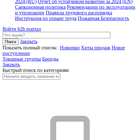
2024 (RU)
Отчет об устойчивом развитии за 2024 (EN)
Санкционная политика
Рекомендации по эксплуатации
и утилизации
Правила трудового распорядка
Инструкция по охране труда
Пожарная Безопасность
Войти
b2b портал
Закрыть
Показать полный список:
Новинки
Хиты продаж
Новое
поступление
Товарные группы
Бренды
Закрыть
Быстрый поиск по категориям: