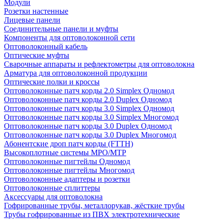
Модули
Розетки настенные
Лицевые панели
Соединительные панели и муфты
Компоненты для оптоволоконной сети
Оптоволоконный кабель
Оптические муфты
Сварочные аппараты и рефлектометры для оптоволокна
Арматура для оптоволоконной продукции
Оптические полки и кроссы
Оптоволоконные патч корды 2.0 Simplex Одномод
Оптоволоконные патч корды 2.0 Duplex Одномод
Оптоволоконные патч корды 3.0 Simplex Одномод
Оптоволоконные патч корды 3.0 Simplex Многомод
Оптоволоконные патч корды 3.0 Duplex Одномод
Оптоволоконные патч корды 3.0 Duplex Многомод
Абонентские дроп патч корды (FTTH)
Высокоплотные системы MPO/MTP
Оптоволоконные пигтейлы Одномод
Оптоволоконные пигтейлы Многомод
Оптоволоконные адаптеры и розетки
Оптоволоконные сплиттеры
Аксессуары для оптоволокна
Гофрированные трубы, металлорукав, жёсткие трубы
Трубы гофрированные из ПВХ электротехнические