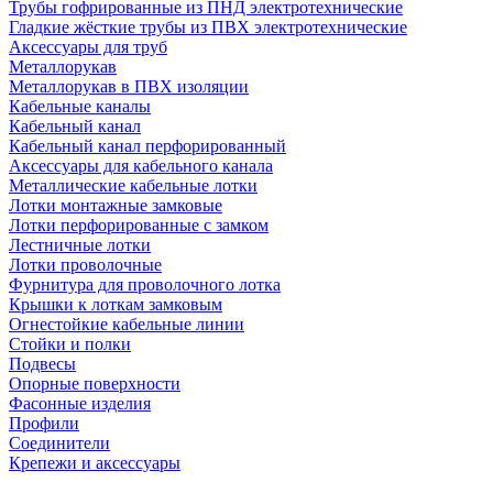
Трубы гофрированные из ПНД электротехнические
Гладкие жёсткие трубы из ПВХ электротехнические
Аксессуары для труб
Металлорукав
Металлорукав в ПВХ изоляции
Кабельные каналы
Кабельный канал
Кабельный канал перфорированный
Аксессуары для кабельного канала
Металлические кабельные лотки
Лотки монтажные замковые
Лотки перфорированные с замком
Лестничные лотки
Лотки проволочные
Фурнитура для проволочного лотка
Крышки к лоткам замковым
Огнестойкие кабельные линии
Стойки и полки
Подвесы
Опорные поверхности
Фасонные изделия
Профили
Соединители
Крепежи и аксессуары