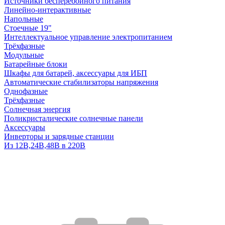
Источники бесперебойного питания
Линейно-интерактивные
Напольные
Стоечные 19"
Интеллектуальное управление электропитанием
Трёхфазные
Модульные
Батарейные блоки
Шкафы для батарей, аксессуары для ИБП
Автоматические стабилизаторы напряжения
Однофазные
Трёхфазные
Солнечная энергия
Поликристалические солнечные панели
Аксессуары
Инверторы и зарядные станции
Из 12В,24В,48В в 220В