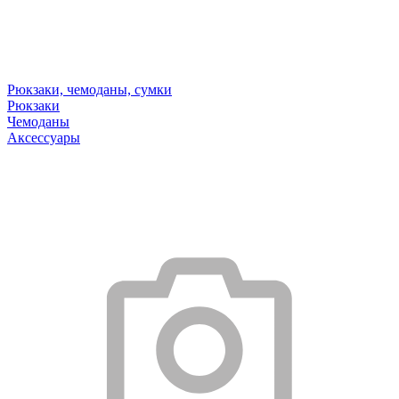
Рюкзаки, чемоданы, сумки
Рюкзаки
Чемоданы
Аксессуары