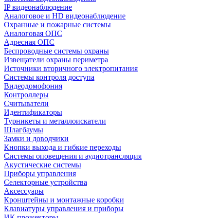
IP видеонаблюдение
Аналоговое и HD видеонаблюдение
Охранные и пожарные системы
Аналоговая ОПС
Адресная ОПС
Беспроводные системы охраны
Извещатели охраны периметра
Источники вторичного электропитания
Системы контроля доступа
Видеодомофония
Контроллеры
Считыватели
Идентификаторы
Турникеты и металлоискатели
Шлагбаумы
Замки и доводчики
Кнопки выхода и гибкие переходы
Системы оповещения и аудиотрансляция
Акустические системы
Приборы управления
Селекторные устройства
Аксессуары
Кронштейны и монтажные коробки
Клавиатуры управления и приборы
ИК прожекторы