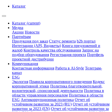
Каталог
Каталог
(current)
Медиа
Акции
Новости
Партнёрам
Продукция под заказ
Статус ремонта
b2b портал
Интеграции (API, Виджеты)
Книга предложений и
жалоб
Контроль качества обслуживания
Запрос на
подбор оборудования
Регистрация проекта
Портфель
проектной дистрибуции
Коммуникация
Контактная информация
Работа в Al-Style
Телеграм-
канал
ESG
Экология
Правила корпоративного поведения
Кодекс
корпоративной этики
Политика благотворительной,
волонтерской, спонсорской деятельности
Политика в
области управления персоналом
Политика в области
ESG
Антикоррупционная политика
Отчет об
устойчивом развитии за 2023 (RU)
Отчет об устойчивом
развитии за 2023 (EN)
Отчет об устойчивом развитии за