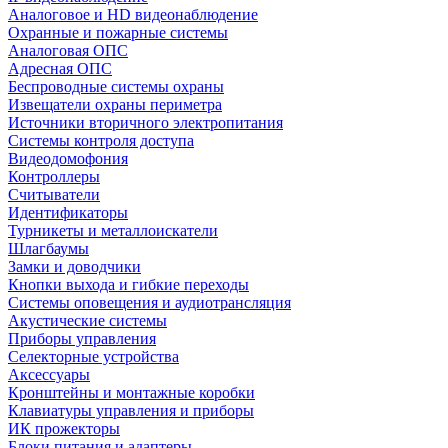
Аналоговое и HD видеонаблюдение
Охранные и пожарные системы
Аналоговая ОПС
Адресная ОПС
Беспроводные системы охраны
Извещатели охраны периметра
Источники вторичного электропитания
Системы контроля доступа
Видеодомофония
Контроллеры
Считыватели
Идентификаторы
Турникеты и металлоискатели
Шлагбаумы
Замки и доводчики
Кнопки выхода и гибкие переходы
Системы оповещения и аудиотрансляция
Акустические системы
Приборы управления
Селекторные устройства
Аксессуары
Кронштейны и монтажные коробки
Клавиатуры управления и приборы
ИК прожекторы
Блоки питания и адаптеры