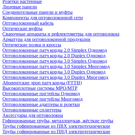
Розетки настенные
Лицевые панели
Соединительные панели и муфты
Компоненты для оптоволоконной сети
Оптоволоконный кабель
Оптические муфты
Сварочные аппараты и рефлектометры для оптоволокна
Арматура для оптоволоконной продукции
Оптические полки и кроссы
Оптоволоконные патч корды 2.0 Simplex Одномод
Оптоволоконные патч корды 2.0 Duplex Одномод
Оптоволоконные патч корды 3.0 Simplex Одномод
Оптоволоконные патч корды 3.0 Simplex Многомод
Оптоволоконные патч корды 3.0 Duplex Одномод
Оптоволоконные патч корды 3.0 Duplex Многомод
Абонентские дроп патч корды (FTTH)
Высокоплотные системы MPO/MTP
Оптоволоконные пигтейлы Одномод
Оптоволоконные пигтейлы Многомод
Оптоволоконные адаптеры и розетки
Оптоволоконные сплиттеры
Аксессуары для оптоволокна
Гофрированные трубы, металлорукав, жёсткие трубы
Трубы гофрированные из ПВХ электротехнические
Трубы гофрированные из ПНД электротехнические