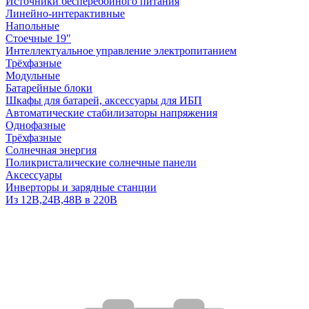
Источники бесперебойного питания
Линейно-интерактивные
Напольные
Стоечные 19"
Интеллектуальное управление электропитанием
Трёхфазные
Модульные
Батарейные блоки
Шкафы для батарей, аксессуары для ИБП
Автоматические стабилизаторы напряжения
Однофазные
Трёхфазные
Солнечная энергия
Поликристалические солнечные панели
Аксессуары
Инверторы и зарядные станции
Из 12В,24В,48В в 220В