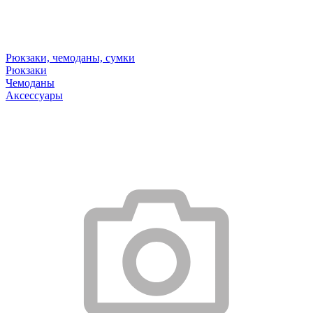
Рюкзаки, чемоданы, сумки
Рюкзаки
Чемоданы
Аксессуары