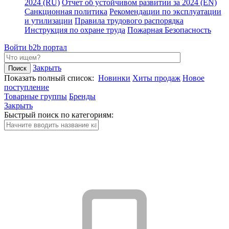
2024 (RU)
Отчет об устойчивом развитии за 2024 (EN)
Санкционная политика
Рекомендации по эксплуатации
и утилизации
Правила трудового распорядка
Инструкция по охране труда
Пожарная Безопасность
Войти
b2b портал
Закрыть
Показать полный список:
Новинки
Хиты продаж
Новое
поступление
Товарные группы
Бренды
Закрыть
Быстрый поиск по категориям: