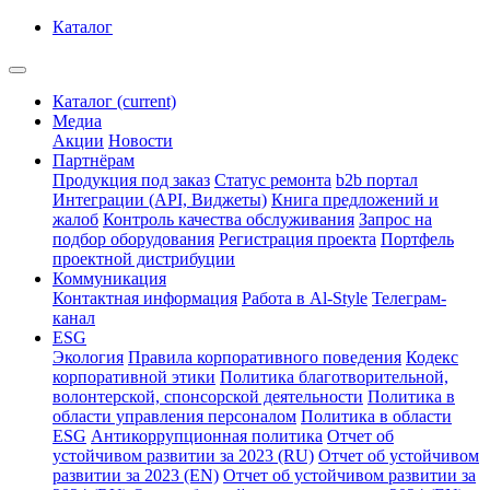
Каталог
Каталог
(current)
Медиа
Акции
Новости
Партнёрам
Продукция под заказ
Статус ремонта
b2b портал
Интеграции (API, Виджеты)
Книга предложений и
жалоб
Контроль качества обслуживания
Запрос на
подбор оборудования
Регистрация проекта
Портфель
проектной дистрибуции
Коммуникация
Контактная информация
Работа в Al-Style
Телеграм-
канал
ESG
Экология
Правила корпоративного поведения
Кодекс
корпоративной этики
Политика благотворительной,
волонтерской, спонсорской деятельности
Политика в
области управления персоналом
Политика в области
ESG
Антикоррупционная политика
Отчет об
устойчивом развитии за 2023 (RU)
Отчет об устойчивом
развитии за 2023 (EN)
Отчет об устойчивом развитии за