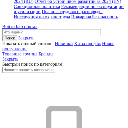
2024 (RU)
Отчет об устойчивом развитии за 2024 (EN)
Санкционная политика
Рекомендации по эксплуатации
и утилизации
Правила трудового распорядка
Инструкция по охране труда
Пожарная Безопасность
Войти
b2b портал
Закрыть
Показать полный список:
Новинки
Хиты продаж
Новое
поступление
Товарные группы
Бренды
Закрыть
Быстрый поиск по категориям: