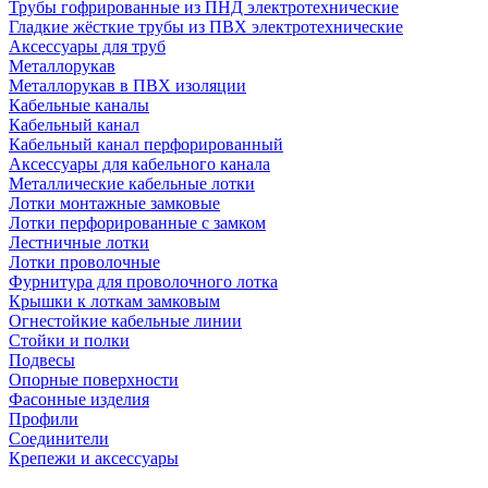
Трубы гофрированные из ПНД электротехнические
Гладкие жёсткие трубы из ПВХ электротехнические
Аксессуары для труб
Металлорукав
Металлорукав в ПВХ изоляции
Кабельные каналы
Кабельный канал
Кабельный канал перфорированный
Аксессуары для кабельного канала
Металлические кабельные лотки
Лотки монтажные замковые
Лотки перфорированные с замком
Лестничные лотки
Лотки проволочные
Фурнитура для проволочного лотка
Крышки к лоткам замковым
Огнестойкие кабельные линии
Стойки и полки
Подвесы
Опорные поверхности
Фасонные изделия
Профили
Соединители
Крепежи и аксессуары