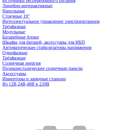
Источники бесперебойного питания
Линейно-интерактивные
Напольные
Стоечные 19"
Интеллектуальное управление электропитанием
Трёхфазные
Модульные
Батарейные блоки
Шкафы для батарей, аксессуары для ИБП
Автоматические стабилизаторы напряжения
Однофазные
Трёхфазные
Солнечная энергия
Поликристалические солнечные панели
Аксессуары
Инверторы и зарядные станции
Из 12В,24В,48В в 220В