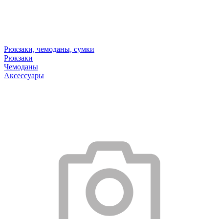
Рюкзаки, чемоданы, сумки
Рюкзаки
Чемоданы
Аксессуары