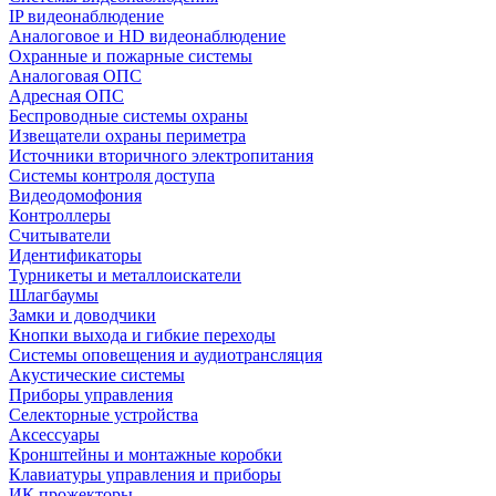
IP видеонаблюдение
Аналоговое и HD видеонаблюдение
Охранные и пожарные системы
Аналоговая ОПС
Адресная ОПС
Беспроводные системы охраны
Извещатели охраны периметра
Источники вторичного электропитания
Системы контроля доступа
Видеодомофония
Контроллеры
Считыватели
Идентификаторы
Турникеты и металлоискатели
Шлагбаумы
Замки и доводчики
Кнопки выхода и гибкие переходы
Системы оповещения и аудиотрансляция
Акустические системы
Приборы управления
Селекторные устройства
Аксессуары
Кронштейны и монтажные коробки
Клавиатуры управления и приборы
ИК прожекторы