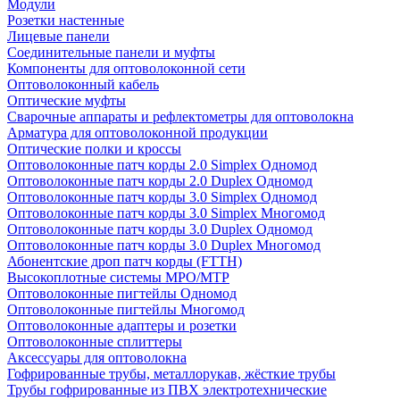
Модули
Розетки настенные
Лицевые панели
Соединительные панели и муфты
Компоненты для оптоволоконной сети
Оптоволоконный кабель
Оптические муфты
Сварочные аппараты и рефлектометры для оптоволокна
Арматура для оптоволоконной продукции
Оптические полки и кроссы
Оптоволоконные патч корды 2.0 Simplex Одномод
Оптоволоконные патч корды 2.0 Duplex Одномод
Оптоволоконные патч корды 3.0 Simplex Одномод
Оптоволоконные патч корды 3.0 Simplex Многомод
Оптоволоконные патч корды 3.0 Duplex Одномод
Оптоволоконные патч корды 3.0 Duplex Многомод
Абонентские дроп патч корды (FTTH)
Высокоплотные системы MPO/MTP
Оптоволоконные пигтейлы Одномод
Оптоволоконные пигтейлы Многомод
Оптоволоконные адаптеры и розетки
Оптоволоконные сплиттеры
Аксессуары для оптоволокна
Гофрированные трубы, металлорукав, жёсткие трубы
Трубы гофрированные из ПВХ электротехнические