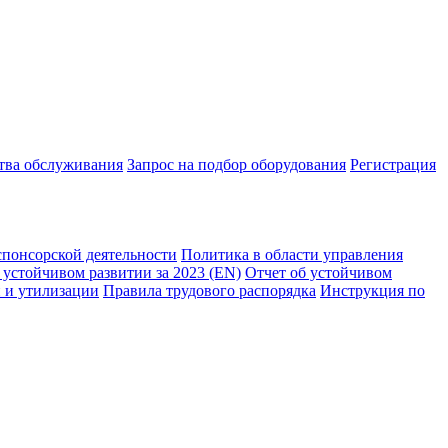
ства обслуживания
Запрос на подбор оборудования
Регистрация
спонсорской деятельности
Политика в области управления
 устойчивом развитии за 2023 (EN)
Отчет об устойчивом
 и утилизации
Правила трудового распорядка
Инструкция по