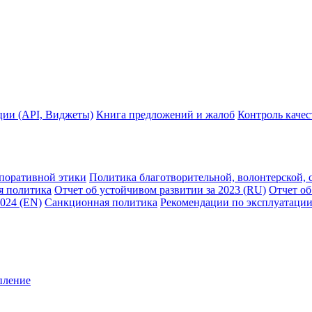
ции (API, Виджеты)
Книга предложений и жалоб
Контроль каче
рпоративной этики
Политика благотворительной, волонтерской, 
я политика
Отчет об устойчивом развитии за 2023 (RU)
Отчет об
2024 (EN)
Санкционная политика
Рекомендации по эксплуатации
пление