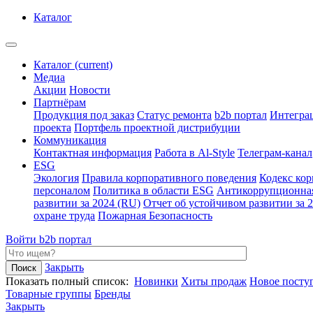
Каталог
Каталог
(current)
Медиа
Акции
Новости
Партнёрам
Продукция под заказ
Статус ремонта
b2b портал
Интегра
проекта
Портфель проектной дистрибуции
Коммуникация
Контактная информация
Работа в Al-Style
Телеграм-канал
ESG
Экология
Правила корпоративного поведения
Кодекс ко
персоналом
Политика в области ESG
Антикоррупционна
развитии за 2024 (RU)
Отчет об устойчивом развитии за 
охране труда
Пожарная Безопасность
Войти
b2b портал
Закрыть
Показать полный список:
Новинки
Хиты продаж
Новое посту
Товарные группы
Бренды
Закрыть