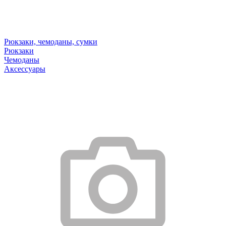
Рюкзаки, чемоданы, сумки
Рюкзаки
Чемоданы
Аксессуары