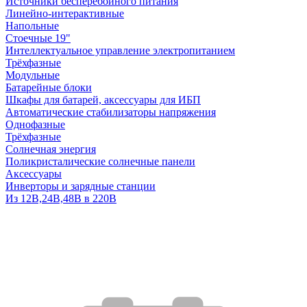
Источники бесперебойного питания
Линейно-интерактивные
Напольные
Стоечные 19"
Интеллектуальное управление электропитанием
Трёхфазные
Модульные
Батарейные блоки
Шкафы для батарей, аксессуары для ИБП
Автоматические стабилизаторы напряжения
Однофазные
Трёхфазные
Солнечная энергия
Поликристалические солнечные панели
Аксессуары
Инверторы и зарядные станции
Из 12В,24В,48В в 220В