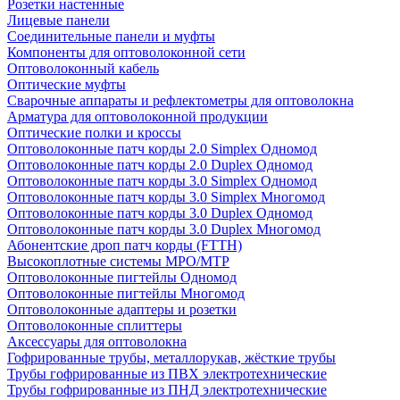
Розетки настенные
Лицевые панели
Соединительные панели и муфты
Компоненты для оптоволоконной сети
Оптоволоконный кабель
Оптические муфты
Сварочные аппараты и рефлектометры для оптоволокна
Арматура для оптоволоконной продукции
Оптические полки и кроссы
Оптоволоконные патч корды 2.0 Simplex Одномод
Оптоволоконные патч корды 2.0 Duplex Одномод
Оптоволоконные патч корды 3.0 Simplex Одномод
Оптоволоконные патч корды 3.0 Simplex Многомод
Оптоволоконные патч корды 3.0 Duplex Одномод
Оптоволоконные патч корды 3.0 Duplex Многомод
Абонентские дроп патч корды (FTTH)
Высокоплотные системы MPO/MTP
Оптоволоконные пигтейлы Одномод
Оптоволоконные пигтейлы Многомод
Оптоволоконные адаптеры и розетки
Оптоволоконные сплиттеры
Аксессуары для оптоволокна
Гофрированные трубы, металлорукав, жёсткие трубы
Трубы гофрированные из ПВХ электротехнические
Трубы гофрированные из ПНД электротехнические