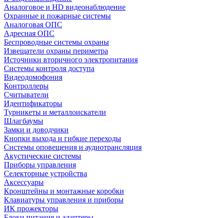
Аналоговое и HD видеонаблюдение
Охранные и пожарные системы
Аналоговая ОПС
Адресная ОПС
Беспроводные системы охраны
Извещатели охраны периметра
Источники вторичного электропитания
Системы контроля доступа
Видеодомофония
Контроллеры
Считыватели
Идентификаторы
Турникеты и металлоискатели
Шлагбаумы
Замки и доводчики
Кнопки выхода и гибкие переходы
Системы оповещения и аудиотрансляция
Акустические системы
Приборы управления
Селекторные устройства
Аксессуары
Кронштейны и монтажные коробки
Клавиатуры управления и приборы
ИК прожекторы
Блоки питания и адаптеры