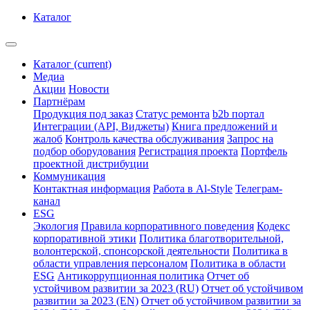
Каталог
Каталог
(current)
Медиа
Акции
Новости
Партнёрам
Продукция под заказ
Статус ремонта
b2b портал
Интеграции (API, Виджеты)
Книга предложений и
жалоб
Контроль качества обслуживания
Запрос на
подбор оборудования
Регистрация проекта
Портфель
проектной дистрибуции
Коммуникация
Контактная информация
Работа в Al-Style
Телеграм-
канал
ESG
Экология
Правила корпоративного поведения
Кодекс
корпоративной этики
Политика благотворительной,
волонтерской, спонсорской деятельности
Политика в
области управления персоналом
Политика в области
ESG
Антикоррупционная политика
Отчет об
устойчивом развитии за 2023 (RU)
Отчет об устойчивом
развитии за 2023 (EN)
Отчет об устойчивом развитии за