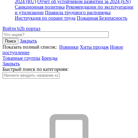
2024 (RU)
Отчет об устойчивом развитии за 2024 (EN)
Санкционная политика
Рекомендации по эксплуатации
и утилизации
Правила трудового распорядка
Инструкция по охране труда
Пожарная Безопасность
Войти
b2b портал
Закрыть
Показать полный список:
Новинки
Хиты продаж
Новое
поступление
Товарные группы
Бренды
Закрыть
Быстрый поиск по категориям: