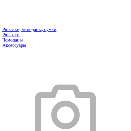
Рюкзаки, чемоданы, сумки
Рюкзаки
Чемоданы
Аксессуары