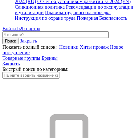
2024 (RU)
Отчет об устойчивом развитии за 2024 (EN)
Санкционная политика
Рекомендации по эксплуатации
и утилизации
Правила трудового распорядка
Инструкция по охране труда
Пожарная Безопасность
Войти
b2b портал
Закрыть
Показать полный список:
Новинки
Хиты продаж
Новое
поступление
Товарные группы
Бренды
Закрыть
Быстрый поиск по категориям: