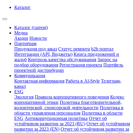
Каталог
Каталог
(current)
Медиа
Акции
Новости
Партнёрам
Продукция под заказ
Статус ремонта
b2b портал
Интеграции (API, Виджеты)
Книга предложений и
жалоб
Контроль качества обслуживания
Запрос на
подбор оборудования
Регистрация проекта
Портфель
проектной дистрибуции
Коммуникация
Контактная информация
Работа в Al-Style
Телеграм-
канал
ESG
Экология
Правила корпоративного поведения
Кодекс
корпоративной этики
Политика благотворительной,
волонтерской, спонсорской деятельности
Политика в
области управления персоналом
Политика в области
ESG
Антикоррупционная политика
Отчет об
устойчивом развитии за 2023 (RU)
Отчет об устойчивом
развитии за 2023 (EN)
Отчет об устойчивом развитии за