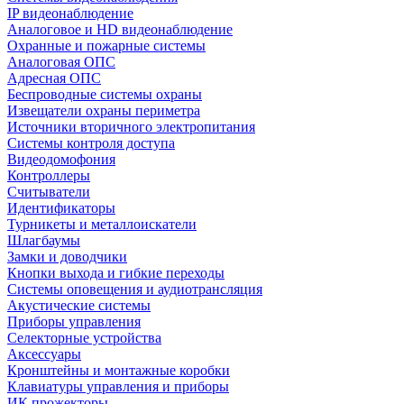
IP видеонаблюдение
Аналоговое и HD видеонаблюдение
Охранные и пожарные системы
Аналоговая ОПС
Адресная ОПС
Беспроводные системы охраны
Извещатели охраны периметра
Источники вторичного электропитания
Системы контроля доступа
Видеодомофония
Контроллеры
Считыватели
Идентификаторы
Турникеты и металлоискатели
Шлагбаумы
Замки и доводчики
Кнопки выхода и гибкие переходы
Системы оповещения и аудиотрансляция
Акустические системы
Приборы управления
Селекторные устройства
Аксессуары
Кронштейны и монтажные коробки
Клавиатуры управления и приборы
ИК прожекторы