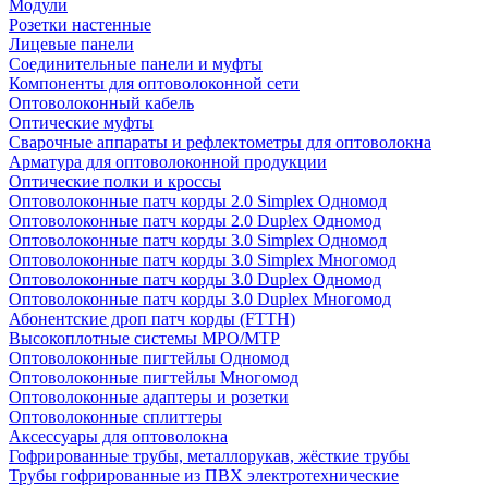
Модули
Розетки настенные
Лицевые панели
Соединительные панели и муфты
Компоненты для оптоволоконной сети
Оптоволоконный кабель
Оптические муфты
Сварочные аппараты и рефлектометры для оптоволокна
Арматура для оптоволоконной продукции
Оптические полки и кроссы
Оптоволоконные патч корды 2.0 Simplex Одномод
Оптоволоконные патч корды 2.0 Duplex Одномод
Оптоволоконные патч корды 3.0 Simplex Одномод
Оптоволоконные патч корды 3.0 Simplex Многомод
Оптоволоконные патч корды 3.0 Duplex Одномод
Оптоволоконные патч корды 3.0 Duplex Многомод
Абонентские дроп патч корды (FTTH)
Высокоплотные системы MPO/MTP
Оптоволоконные пигтейлы Одномод
Оптоволоконные пигтейлы Многомод
Оптоволоконные адаптеры и розетки
Оптоволоконные сплиттеры
Аксессуары для оптоволокна
Гофрированные трубы, металлорукав, жёсткие трубы
Трубы гофрированные из ПВХ электротехнические