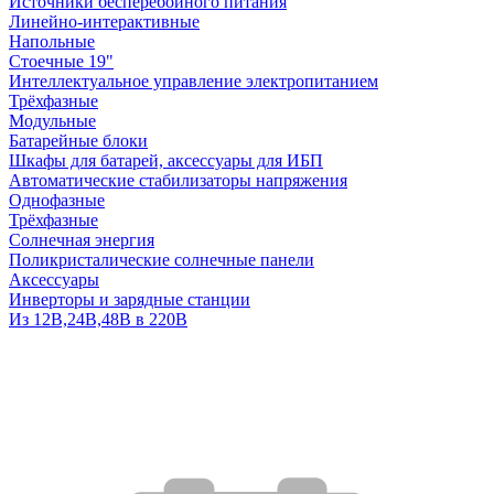
Источники бесперебойного питания
Линейно-интерактивные
Напольные
Стоечные 19"
Интеллектуальное управление электропитанием
Трёхфазные
Модульные
Батарейные блоки
Шкафы для батарей, аксессуары для ИБП
Автоматические стабилизаторы напряжения
Однофазные
Трёхфазные
Солнечная энергия
Поликристалические солнечные панели
Аксессуары
Инверторы и зарядные станции
Из 12В,24В,48В в 220В