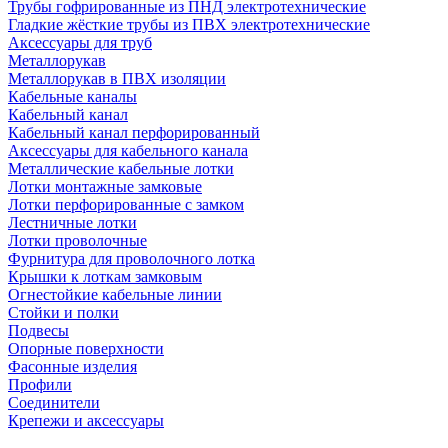
Трубы гофрированные из ПНД электротехнические
Гладкие жёсткие трубы из ПВХ электротехнические
Аксессуары для труб
Металлорукав
Металлорукав в ПВХ изоляции
Кабельные каналы
Кабельный канал
Кабельный канал перфорированный
Аксессуары для кабельного канала
Металлические кабельные лотки
Лотки монтажные замковые
Лотки перфорированные с замком
Лестничные лотки
Лотки проволочные
Фурнитура для проволочного лотка
Крышки к лоткам замковым
Огнестойкие кабельные линии
Стойки и полки
Подвесы
Опорные поверхности
Фасонные изделия
Профили
Соединители
Крепежи и аксессуары