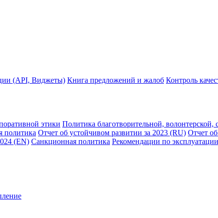
ции (API, Виджеты)
Книга предложений и жалоб
Контроль каче
рпоративной этики
Политика благотворительной, волонтерской, 
я политика
Отчет об устойчивом развитии за 2023 (RU)
Отчет об
2024 (EN)
Санкционная политика
Рекомендации по эксплуатации
пление