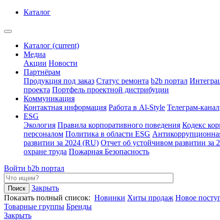
Каталог
Каталог
(current)
Медиа
Акции
Новости
Партнёрам
Продукция под заказ
Статус ремонта
b2b портал
Интегра
проекта
Портфель проектной дистрибуции
Коммуникация
Контактная информация
Работа в Al-Style
Телеграм-канал
ESG
Экология
Правила корпоративного поведения
Кодекс ко
персоналом
Политика в области ESG
Антикоррупционна
развитии за 2024 (RU)
Отчет об устойчивом развитии за 
охране труда
Пожарная Безопасность
Войти
b2b портал
Закрыть
Показать полный список:
Новинки
Хиты продаж
Новое посту
Товарные группы
Бренды
Закрыть