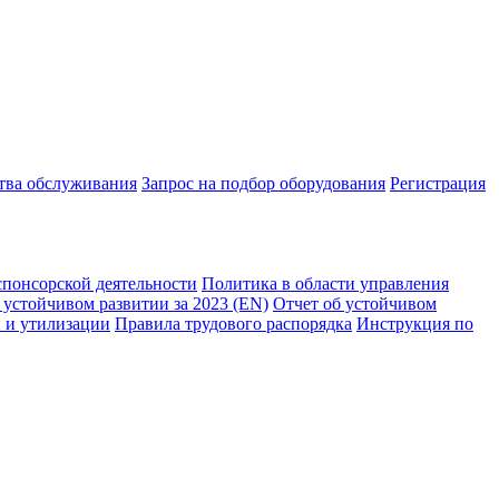
ства обслуживания
Запрос на подбор оборудования
Регистрация
спонсорской деятельности
Политика в области управления
 устойчивом развитии за 2023 (EN)
Отчет об устойчивом
 и утилизации
Правила трудового распорядка
Инструкция по