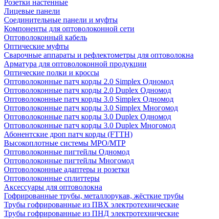
Розетки настенные
Лицевые панели
Соединительные панели и муфты
Компоненты для оптоволоконной сети
Оптоволоконный кабель
Оптические муфты
Сварочные аппараты и рефлектометры для оптоволокна
Арматура для оптоволоконной продукции
Оптические полки и кроссы
Оптоволоконные патч корды 2.0 Simplex Одномод
Оптоволоконные патч корды 2.0 Duplex Одномод
Оптоволоконные патч корды 3.0 Simplex Одномод
Оптоволоконные патч корды 3.0 Simplex Многомод
Оптоволоконные патч корды 3.0 Duplex Одномод
Оптоволоконные патч корды 3.0 Duplex Многомод
Абонентские дроп патч корды (FTTH)
Высокоплотные системы MPO/MTP
Оптоволоконные пигтейлы Одномод
Оптоволоконные пигтейлы Многомод
Оптоволоконные адаптеры и розетки
Оптоволоконные сплиттеры
Аксессуары для оптоволокна
Гофрированные трубы, металлорукав, жёсткие трубы
Трубы гофрированные из ПВХ электротехнические
Трубы гофрированные из ПНД электротехнические