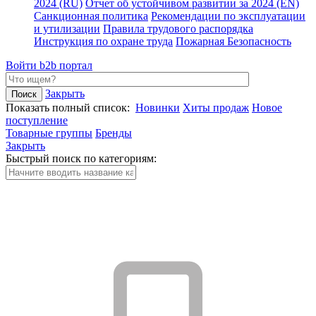
2024 (RU)
Отчет об устойчивом развитии за 2024 (EN)
Санкционная политика
Рекомендации по эксплуатации
и утилизации
Правила трудового распорядка
Инструкция по охране труда
Пожарная Безопасность
Войти
b2b портал
Закрыть
Показать полный список:
Новинки
Хиты продаж
Новое
поступление
Товарные группы
Бренды
Закрыть
Быстрый поиск по категориям: