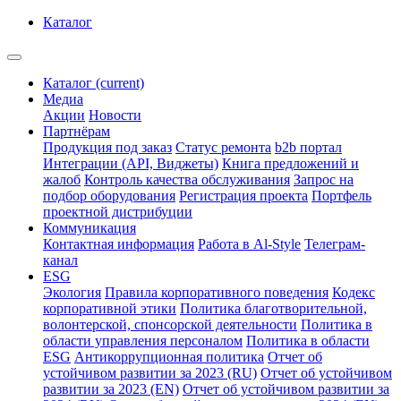
Каталог
Каталог
(current)
Медиа
Акции
Новости
Партнёрам
Продукция под заказ
Статус ремонта
b2b портал
Интеграции (API, Виджеты)
Книга предложений и
жалоб
Контроль качества обслуживания
Запрос на
подбор оборудования
Регистрация проекта
Портфель
проектной дистрибуции
Коммуникация
Контактная информация
Работа в Al-Style
Телеграм-
канал
ESG
Экология
Правила корпоративного поведения
Кодекс
корпоративной этики
Политика благотворительной,
волонтерской, спонсорской деятельности
Политика в
области управления персоналом
Политика в области
ESG
Антикоррупционная политика
Отчет об
устойчивом развитии за 2023 (RU)
Отчет об устойчивом
развитии за 2023 (EN)
Отчет об устойчивом развитии за