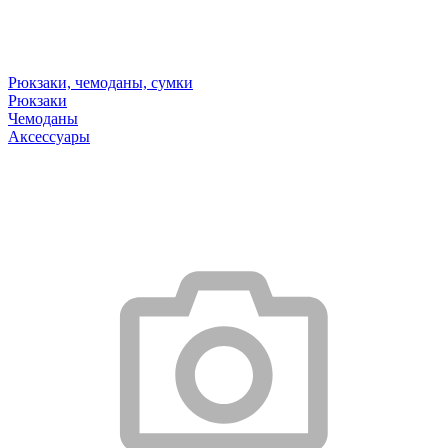
Рюкзаки, чемоданы, сумки
Рюкзаки
Чемоданы
Аксессуары