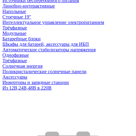
Источники бесперебойного питания
Линейно-интерактивные
Напольные
Стоечные 19"
Интеллектуальное управление электропитанием
Трёхфазные
Модульные
Батарейные блоки
Шкафы для батарей, аксессуары для ИБП
Автоматические стабилизаторы напряжения
Однофазные
Трёхфазные
Солнечная энергия
Поликристалические солнечные панели
Аксессуары
Инверторы и зарядные станции
Из 12В,24В,48В в 220В