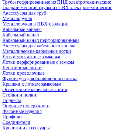
Трубы гофрированные из ПНД электротехнические
Гладкие жёсткие трубы из ПВХ электротехнические
Аксессуары для труб
Металлорукав
Металлорукав в ПВХ изоляции
Кабельные каналы
Кабельный канал
Кабельный канал перфорированный
Аксессуары для кабельного канала
Металлические кабельные лотки
Лотки монтажные замковые
Лотки перфорированные с замком
Лестничные лотки
Лотки проволочные
Фурнитура для проволочного лотка
Крышки к лоткам замковым
Огнестойкие кабельные линии
Стойки и полки
Подвесы
Опорные поверхности
Фасонные изделия
Профили
Соединители
Крепежи и аксессуары