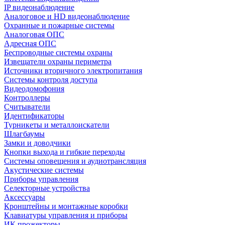
IP видеонаблюдение
Аналоговое и HD видеонаблюдение
Охранные и пожарные системы
Аналоговая ОПС
Адресная ОПС
Беспроводные системы охраны
Извещатели охраны периметра
Источники вторичного электропитания
Системы контроля доступа
Видеодомофония
Контроллеры
Считыватели
Идентификаторы
Турникеты и металлоискатели
Шлагбаумы
Замки и доводчики
Кнопки выхода и гибкие переходы
Системы оповещения и аудиотрансляция
Акустические системы
Приборы управления
Селекторные устройства
Аксессуары
Кронштейны и монтажные коробки
Клавиатуры управления и приборы
ИК прожекторы