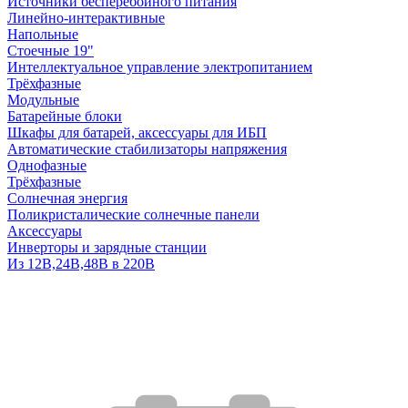
Источники бесперебойного питания
Линейно-интерактивные
Напольные
Стоечные 19"
Интеллектуальное управление электропитанием
Трёхфазные
Модульные
Батарейные блоки
Шкафы для батарей, аксессуары для ИБП
Автоматические стабилизаторы напряжения
Однофазные
Трёхфазные
Солнечная энергия
Поликристалические солнечные панели
Аксессуары
Инверторы и зарядные станции
Из 12В,24В,48В в 220В