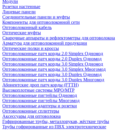
Модули
Розетки настенные
Лицевые панели
Соединительные панели и муфты
Компоненты для оптоволоконной сети
Оптоволоконный кабель
Оптические муфты
Сварочные аппараты и рефлектометры для оптоволокна
Арматура для оптоволоконной продукции
Оптические полки и кроссы
Оптоволоконные патч корды 2.0 Simplex Одномод
Оптоволоконные патч корды 2.0 Duplex Одномод
Оптоволоконные патч корды 3.0 Simplex Одномод
Оптоволоконные патч корды 3.0 Simplex Многомод
Оптоволоконные патч корды 3.0 Duplex Одномод
Оптоволоконные патч корды 3.0 Duplex Многомод
Абонентские дроп патч корды (FTTH)
Высокоплотные системы MPO/MTP
Оптоволоконные пигтейлы Одномод
Оптоволоконные пигтейлы Многомод
Оптоволоконные адаптеры и розетки
Оптоволоконные сплиттеры
Аксессуары для оптоволокна
Гофрированные трубы, металлорукав, жёсткие трубы
Трубы гофрированные из ПВХ электротехнические