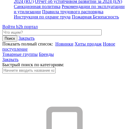
2024 (RU)
Отчет об устойчивом развитии за 2024 (EN)
Санкционная политика
Рекомендации по эксплуатации
и утилизации
Правила трудового распорядка
Инструкция по охране труда
Пожарная Безопасность
Войти
b2b портал
Закрыть
Показать полный список:
Новинки
Хиты продаж
Новое
поступление
Товарные группы
Бренды
Закрыть
Быстрый поиск по категориям: