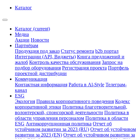
Каталог
Каталог
(current)
Медиа
Акции
Новости
Партнёрам
Продукция под заказ
Статус ремонта
b2b портал
Интеграции (API, Виджеты)
Книга предложений и
жалоб
Контроль качества обслуживания
Запрос на
подбор оборудования
Регистрация проекта
Портфель
проектной дистрибуции
Коммуникация
Контактная информация
Работа в Al-Style
Телеграм-
канал
ESG
Экология
Правила корпоративного поведения
Кодекс
корпоративной этики
Политика благотворительной,
волонтерской, спонсорской деятельности
Политика в
области управления персоналом
Политика в области
ESG
Антикоррупционная политика
Отчет об
устойчивом развитии за 2023 (RU)
Отчет об устойчивом
развитии за 2023 (EN)
Отчет об устойчивом развитии за