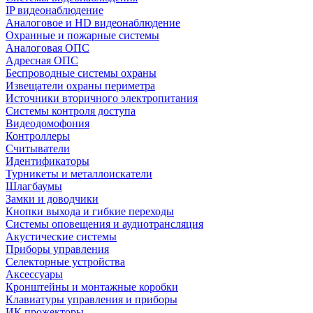
IP видеонаблюдение
Аналоговое и HD видеонаблюдение
Охранные и пожарные системы
Аналоговая ОПС
Адресная ОПС
Беспроводные системы охраны
Извещатели охраны периметра
Источники вторичного электропитания
Системы контроля доступа
Видеодомофония
Контроллеры
Считыватели
Идентификаторы
Турникеты и металлоискатели
Шлагбаумы
Замки и доводчики
Кнопки выхода и гибкие переходы
Системы оповещения и аудиотрансляция
Акустические системы
Приборы управления
Селекторные устройства
Аксессуары
Кронштейны и монтажные коробки
Клавиатуры управления и приборы
ИК прожекторы