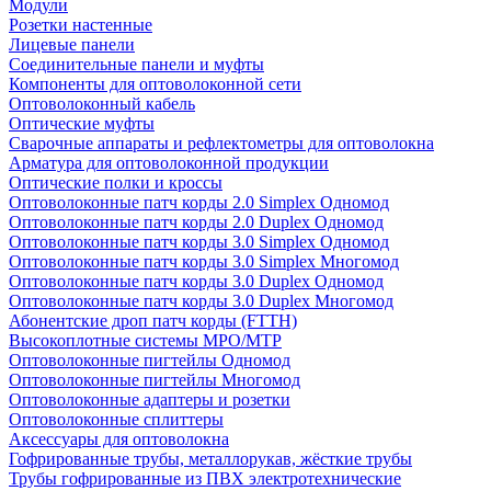
Модули
Розетки настенные
Лицевые панели
Соединительные панели и муфты
Компоненты для оптоволоконной сети
Оптоволоконный кабель
Оптические муфты
Сварочные аппараты и рефлектометры для оптоволокна
Арматура для оптоволоконной продукции
Оптические полки и кроссы
Оптоволоконные патч корды 2.0 Simplex Одномод
Оптоволоконные патч корды 2.0 Duplex Одномод
Оптоволоконные патч корды 3.0 Simplex Одномод
Оптоволоконные патч корды 3.0 Simplex Многомод
Оптоволоконные патч корды 3.0 Duplex Одномод
Оптоволоконные патч корды 3.0 Duplex Многомод
Абонентские дроп патч корды (FTTH)
Высокоплотные системы MPO/MTP
Оптоволоконные пигтейлы Одномод
Оптоволоконные пигтейлы Многомод
Оптоволоконные адаптеры и розетки
Оптоволоконные сплиттеры
Аксессуары для оптоволокна
Гофрированные трубы, металлорукав, жёсткие трубы
Трубы гофрированные из ПВХ электротехнические