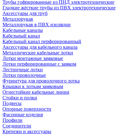
Трубы гофрированные из ПНД электротехнические
Гладкие жёсткие трубы из ПВХ электротехнические
Аксессуары для труб
Металлорукав
Металлорукав в ПВХ изоляции
Кабельные каналы
Кабельный канал
Кабельный канал перфорированный
Аксессуары для кабельного канала
Металлические кабельные лотки
Лотки монтажные замковые
Лотки перфорированные с замком
Лестничные лотки
Лотки проволочные
Фурнитура для проволочного лотка
Крышки к лоткам замковым
Огнестойкие кабельные линии
Стойки и полки
Подвесы
Опорные поверхности
Фасонные изделия
Профили
Соединители
Крепежи и аксессуары