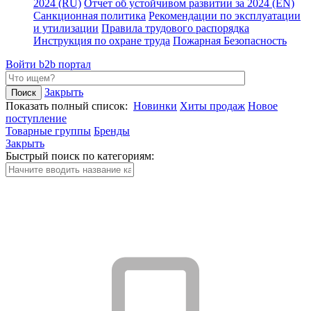
2024 (RU)
Отчет об устойчивом развитии за 2024 (EN)
Санкционная политика
Рекомендации по эксплуатации
и утилизации
Правила трудового распорядка
Инструкция по охране труда
Пожарная Безопасность
Войти
b2b портал
Закрыть
Показать полный список:
Новинки
Хиты продаж
Новое
поступление
Товарные группы
Бренды
Закрыть
Быстрый поиск по категориям: