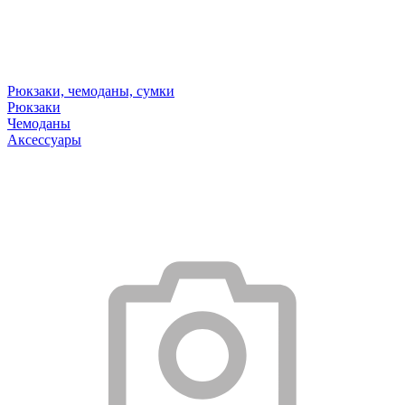
Рюкзаки, чемоданы, сумки
Рюкзаки
Чемоданы
Аксессуары