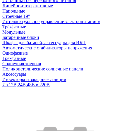
Источники бесперебойного питания
Линейно-интерактивные
Напольные
Стоечные 19"
Интеллектуальное управление электропитанием
Трёхфазные
Модульные
Батарейные блоки
Шкафы для батарей, аксессуары для ИБП
Автоматические стабилизаторы напряжения
Однофазные
Трёхфазные
Солнечная энергия
Поликристалические солнечные панели
Аксессуары
Инверторы и зарядные станции
Из 12В,24В,48В в 220В