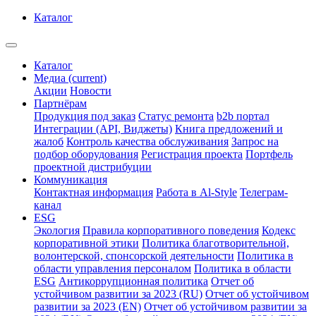
Каталог
Каталог
Медиа
(current)
Акции
Новости
Партнёрам
Продукция под заказ
Статус ремонта
b2b портал
Интеграции (API, Виджеты)
Книга предложений и
жалоб
Контроль качества обслуживания
Запрос на
подбор оборудования
Регистрация проекта
Портфель
проектной дистрибуции
Коммуникация
Контактная информация
Работа в Al-Style
Телеграм-
канал
ESG
Экология
Правила корпоративного поведения
Кодекс
корпоративной этики
Политика благотворительной,
волонтерской, спонсорской деятельности
Политика в
области управления персоналом
Политика в области
ESG
Антикоррупционная политика
Отчет об
устойчивом развитии за 2023 (RU)
Отчет об устойчивом
развитии за 2023 (EN)
Отчет об устойчивом развитии за