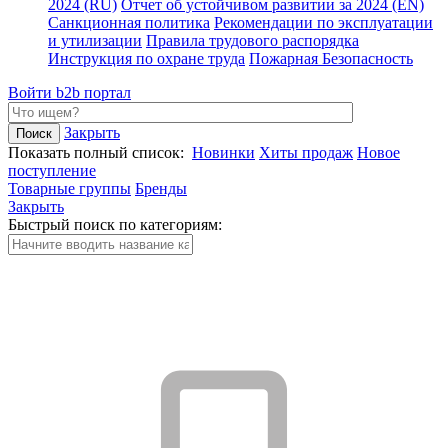
2024 (RU)
Отчет об устойчивом развитии за 2024 (EN)
Санкционная политика
Рекомендации по эксплуатации
и утилизации
Правила трудового распорядка
Инструкция по охране труда
Пожарная Безопасность
Войти
b2b портал
Закрыть
Показать полный список:
Новинки
Хиты продаж
Новое
поступление
Товарные группы
Бренды
Закрыть
Быстрый поиск по категориям: