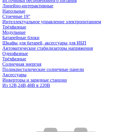
Источники бесперебойного питания
Линейно-интерактивные
Напольные
Стоечные 19"
Интеллектуальное управление электропитанием
Трёхфазные
Модульные
Батарейные блоки
Шкафы для батарей, аксессуары для ИБП
Автоматические стабилизаторы напряжения
Однофазные
Трёхфазные
Солнечная энергия
Поликристалические солнечные панели
Аксессуары
Инверторы и зарядные станции
Из 12В,24В,48В в 220В