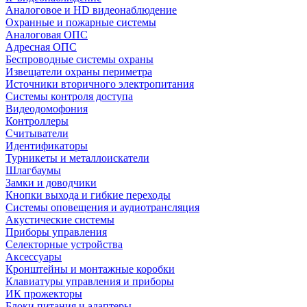
Аналоговое и HD видеонаблюдение
Охранные и пожарные системы
Аналоговая ОПС
Адресная ОПС
Беспроводные системы охраны
Извещатели охраны периметра
Источники вторичного электропитания
Системы контроля доступа
Видеодомофония
Контроллеры
Считыватели
Идентификаторы
Турникеты и металлоискатели
Шлагбаумы
Замки и доводчики
Кнопки выхода и гибкие переходы
Системы оповещения и аудиотрансляция
Акустические системы
Приборы управления
Селекторные устройства
Аксессуары
Кронштейны и монтажные коробки
Клавиатуры управления и приборы
ИК прожекторы
Блоки питания и адаптеры