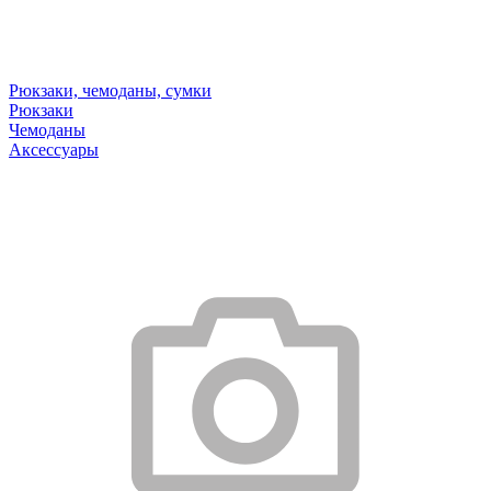
Рюкзаки, чемоданы, сумки
Рюкзаки
Чемоданы
Аксессуары