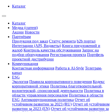
Каталог
Каталог
Медиа
(current)
Акции
Новости
Партнёрам
Продукция под заказ
Статус ремонта
b2b портал
Интеграции (API, Виджеты)
Книга предложений и
жалоб
Контроль качества обслуживания
Запрос на
подбор оборудования
Регистрация проекта
Портфель
проектной дистрибуции
Коммуникация
Контактная информация
Работа в Al-Style
Телеграм-
канал
ESG
Экология
Правила корпоративного поведения
Кодекс
корпоративной этики
Политика благотворительной,
волонтерской, спонсорской деятельности
Политика в
области управления персоналом
Политика в области
ESG
Антикоррупционная политика
Отчет об
устойчивом развитии за 2023 (RU)
Отчет об устойчивом
развитии за 2023 (EN)
Отчет об устойчивом развитии за