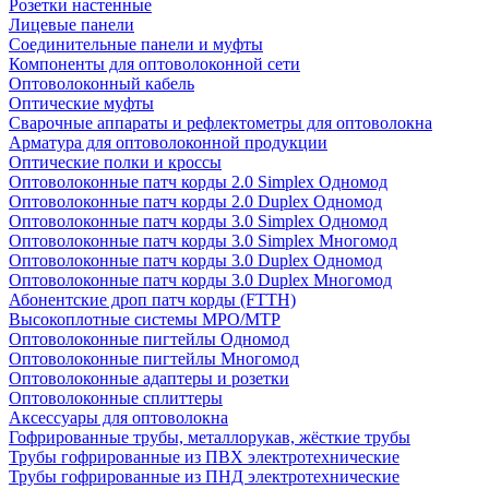
Розетки настенные
Лицевые панели
Соединительные панели и муфты
Компоненты для оптоволоконной сети
Оптоволоконный кабель
Оптические муфты
Сварочные аппараты и рефлектометры для оптоволокна
Арматура для оптоволоконной продукции
Оптические полки и кроссы
Оптоволоконные патч корды 2.0 Simplex Одномод
Оптоволоконные патч корды 2.0 Duplex Одномод
Оптоволоконные патч корды 3.0 Simplex Одномод
Оптоволоконные патч корды 3.0 Simplex Многомод
Оптоволоконные патч корды 3.0 Duplex Одномод
Оптоволоконные патч корды 3.0 Duplex Многомод
Абонентские дроп патч корды (FTTH)
Высокоплотные системы MPO/MTP
Оптоволоконные пигтейлы Одномод
Оптоволоконные пигтейлы Многомод
Оптоволоконные адаптеры и розетки
Оптоволоконные сплиттеры
Аксессуары для оптоволокна
Гофрированные трубы, металлорукав, жёсткие трубы
Трубы гофрированные из ПВХ электротехнические
Трубы гофрированные из ПНД электротехнические