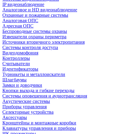
IP видеонаблюдение
Аналоговое и HD видеонаблюдение
Охранные и пожарные системы
Аналоговая ОПС
Адресная ОПС
Беспроводные системы охраны
Извещатели охраны периметра
Источники вторичного электропитания
Системы контроля доступа
Видеодомофония
Контроллеры
Считыватели
Идентификаторы
Турникеты и металлоискатели
Шлагбаумы
Замки и доводчики
Кнопки выхода и гибкие переходы
Системы оповещения и аудиотрансляция
Акустические системы
Приборы управления
Селекторные устройства
Аксессуары
Кронштейны и монтажные коробки
Клавиатуры управления и приборы
ИК прожекторы