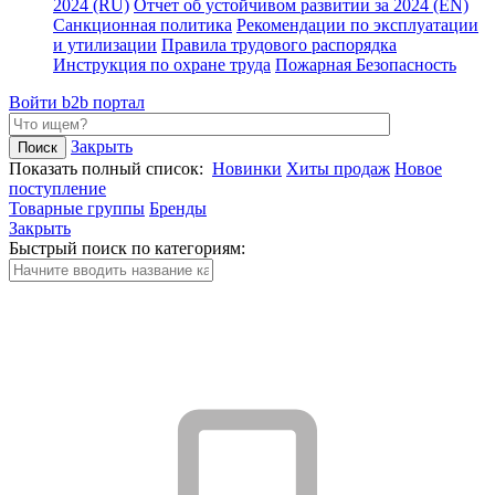
2024 (RU)
Отчет об устойчивом развитии за 2024 (EN)
Санкционная политика
Рекомендации по эксплуатации
и утилизации
Правила трудового распорядка
Инструкция по охране труда
Пожарная Безопасность
Войти
b2b портал
Закрыть
Показать полный список:
Новинки
Хиты продаж
Новое
поступление
Товарные группы
Бренды
Закрыть
Быстрый поиск по категориям: