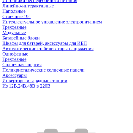
Источники бесперебойного питания
Линейно-интерактивные
Напольные
Стоечные 19"
Интеллектуальное управление электропитанием
Трёхфазные
Модульные
Батарейные блоки
Шкафы для батарей, аксессуары для ИБП
Автоматические стабилизаторы напряжения
Однофазные
Трёхфазные
Солнечная энергия
Поликристалические солнечные панели
Аксессуары
Инверторы и зарядные станции
Из 12В,24В,48В в 220В