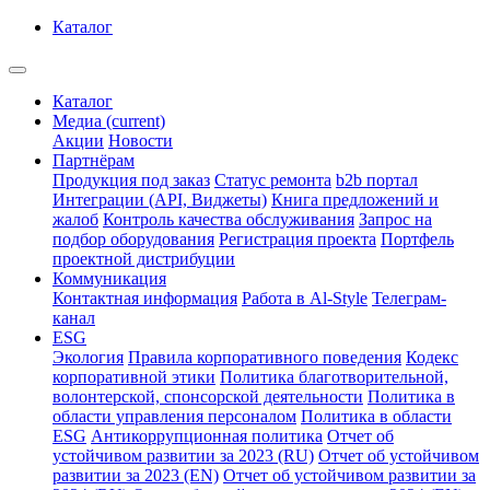
Каталог
Каталог
Медиа
(current)
Акции
Новости
Партнёрам
Продукция под заказ
Статус ремонта
b2b портал
Интеграции (API, Виджеты)
Книга предложений и
жалоб
Контроль качества обслуживания
Запрос на
подбор оборудования
Регистрация проекта
Портфель
проектной дистрибуции
Коммуникация
Контактная информация
Работа в Al-Style
Телеграм-
канал
ESG
Экология
Правила корпоративного поведения
Кодекс
корпоративной этики
Политика благотворительной,
волонтерской, спонсорской деятельности
Политика в
области управления персоналом
Политика в области
ESG
Антикоррупционная политика
Отчет об
устойчивом развитии за 2023 (RU)
Отчет об устойчивом
развитии за 2023 (EN)
Отчет об устойчивом развитии за