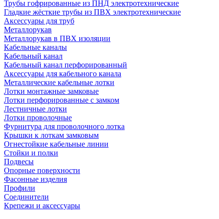
Трубы гофрированные из ПНД электротехнические
Гладкие жёсткие трубы из ПВХ электротехнические
Аксессуары для труб
Металлорукав
Металлорукав в ПВХ изоляции
Кабельные каналы
Кабельный канал
Кабельный канал перфорированный
Аксессуары для кабельного канала
Металлические кабельные лотки
Лотки монтажные замковые
Лотки перфорированные с замком
Лестничные лотки
Лотки проволочные
Фурнитура для проволочного лотка
Крышки к лоткам замковым
Огнестойкие кабельные линии
Стойки и полки
Подвесы
Опорные поверхности
Фасонные изделия
Профили
Соединители
Крепежи и аксессуары