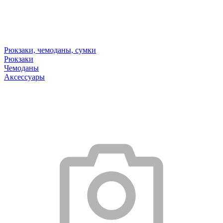
Рюкзаки, чемоданы, сумки
Рюкзаки
Чемоданы
Аксессуары