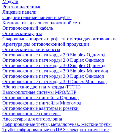
Модули
Розетки настенные
Лицевые панели
Соединительные панели и муфты
Компоненты для оптоволоконной сети
Оптоволоконный кабель
Оптические муфты
Сварочные аппараты и рефлектометры для оптоволокна
Арматура для оптоволоконной продукции
Оптические полки и кроссы
Оптоволоконные патч корды 2.0 Simplex Одномод
Оптоволоконные патч корды 2.0 Duplex Одномод
Оптоволоконные патч корды 3.0 Simplex Одномод
Оптоволоконные патч корды 3.0 Simplex Многомод
Оптоволоконные патч корды 3.0 Duplex Одномод
Оптоволоконные патч корды 3.0 Duplex Многомод
Абонентские дроп патч корды (FTTH)
Высокоплотные системы MPO/MTP
Оптоволоконные пигтейлы Одномод
Оптоволоконные пигтейлы Многомод
Оптоволоконные адаптеры и розетки
Оптоволоконные сплиттеры
Аксессуары для оптоволокна
Гофрированные трубы, металлорукав, жёсткие трубы
Трубы гофрированные из ПВХ электротехнические