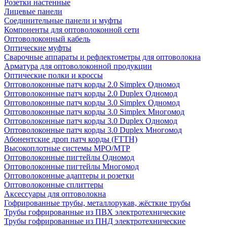
Розетки настенные
Лицевые панели
Соединительные панели и муфты
Компоненты для оптоволоконной сети
Оптоволоконный кабель
Оптические муфты
Сварочные аппараты и рефлектометры для оптоволокна
Арматура для оптоволоконной продукции
Оптические полки и кроссы
Оптоволоконные патч корды 2.0 Simplex Одномод
Оптоволоконные патч корды 2.0 Duplex Одномод
Оптоволоконные патч корды 3.0 Simplex Одномод
Оптоволоконные патч корды 3.0 Simplex Многомод
Оптоволоконные патч корды 3.0 Duplex Одномод
Оптоволоконные патч корды 3.0 Duplex Многомод
Абонентские дроп патч корды (FTTH)
Высокоплотные системы MPO/MTP
Оптоволоконные пигтейлы Одномод
Оптоволоконные пигтейлы Многомод
Оптоволоконные адаптеры и розетки
Оптоволоконные сплиттеры
Аксессуары для оптоволокна
Гофрированные трубы, металлорукав, жёсткие трубы
Трубы гофрированные из ПВХ электротехнические
Трубы гофрированные из ПНД электротехнические