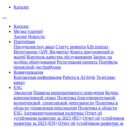
Каталог
Каталог
Медиа
(current)
Акции
Новости
Партнёрам
Продукция под заказ
Статус ремонта
b2b портал
Интеграции (API, Виджеты)
Книга предложений и
жалоб
Контроль качества обслуживания
Запрос на
подбор оборудования
Регистрация проекта
Портфель
проектной дистрибуции
Коммуникация
Контактная информация
Работа в Al-Style
Телеграм-
канал
ESG
Экология
Правила корпоративного поведения
Кодекс
корпоративной этики
Политика благотворительной,
волонтерской, спонсорской деятельности
Политика в
области управления персоналом
Политика в области
ESG
Антикоррупционная политика
Отчет об
устойчивом развитии за 2023 (RU)
Отчет об устойчивом
развитии за 2023 (EN)
Отчет об устойчивом развитии за