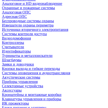
Аналоговое и HD видеонаблюдение
Охранные и пожарные системы
Аналоговая ОПС
Адресная ОПС
Беспроводные системы охраны
Извещатели охраны периметра
Источники вторичного электропитания
Системы контроля доступа
Видеодомофония
Контроллеры
Считыватели
Идентификаторы
Турникеты и металлоискатели
Шлагбаумы
Замки и доводчики
Кнопки выхода и гибкие переходы
Системы оповещения и аудиотрансляция
Акустические системы
Приборы управления
Селекторные устройства
Аксессуары
Кронштейны и монтажные коробки
Клавиатуры управления и приборы
ИК прожекторы
Блоки питания и адаптеры