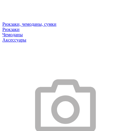
Рюкзаки, чемоданы, сумки
Рюкзаки
Чемоданы
Аксессуары