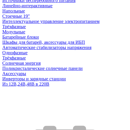
Источники бесперебойного питания
Линейно-интерактивные
Напольные
Стоечные 19"
Интеллектуальное управление электропитанием
Трёхфазные
Модульные
Батарейные блоки
Шкафы для батарей, аксессуары для ИБП
Автоматические стабилизаторы напряжения
Однофазные
Трёхфазные
Солнечная энергия
Поликристалические солнечные панели
Аксессуары
Инверторы и зарядные станции
Из 12В,24В,48В в 220В