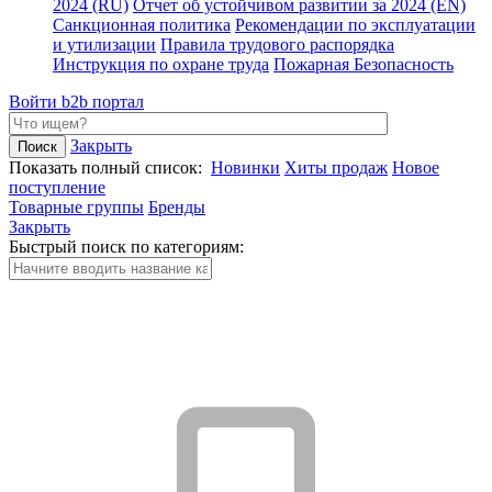
2024 (RU)
Отчет об устойчивом развитии за 2024 (EN)
Санкционная политика
Рекомендации по эксплуатации
и утилизации
Правила трудового распорядка
Инструкция по охране труда
Пожарная Безопасность
Войти
b2b портал
Закрыть
Показать полный список:
Новинки
Хиты продаж
Новое
поступление
Товарные группы
Бренды
Закрыть
Быстрый поиск по категориям: