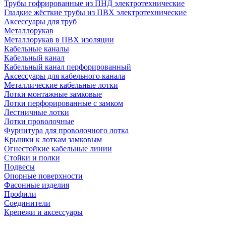
Трубы гофрированные из ПНД электротехнические
Гладкие жёсткие трубы из ПВХ электротехнические
Аксессуары для труб
Металлорукав
Металлорукав в ПВХ изоляции
Кабельные каналы
Кабельный канал
Кабельный канал перфорированный
Аксессуары для кабельного канала
Металлические кабельные лотки
Лотки монтажные замковые
Лотки перфорированные с замком
Лестничные лотки
Лотки проволочные
Фурнитура для проволочного лотка
Крышки к лоткам замковым
Огнестойкие кабельные линии
Стойки и полки
Подвесы
Опорные поверхности
Фасонные изделия
Профили
Соединители
Крепежи и аксессуары