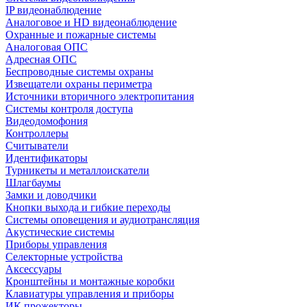
IP видеонаблюдение
Аналоговое и HD видеонаблюдение
Охранные и пожарные системы
Аналоговая ОПС
Адресная ОПС
Беспроводные системы охраны
Извещатели охраны периметра
Источники вторичного электропитания
Системы контроля доступа
Видеодомофония
Контроллеры
Считыватели
Идентификаторы
Турникеты и металлоискатели
Шлагбаумы
Замки и доводчики
Кнопки выхода и гибкие переходы
Системы оповещения и аудиотрансляция
Акустические системы
Приборы управления
Селекторные устройства
Аксессуары
Кронштейны и монтажные коробки
Клавиатуры управления и приборы
ИК прожекторы