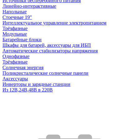
Источники бесперебойного питания
Линейно-интерактивные
Напольные
Стоечные 19"
Интеллектуальное управление электропитанием
Трёхфазные
Модульные
Батарейные блоки
Шкафы для батарей, аксессуары для ИБП
Автоматические стабилизаторы напряжения
Однофазные
Трёхфазные
Солнечная энергия
Поликристалические солнечные панели
Аксессуары
Инверторы и зарядные станции
Из 12В,24В,48В в 220В