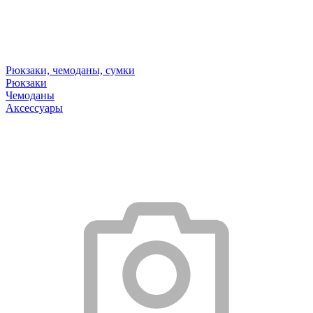
Рюкзаки, чемоданы, сумки
Рюкзаки
Чемоданы
Аксессуары