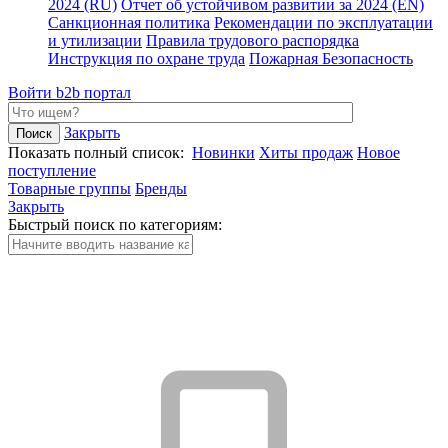
2024 (RU)
Отчет об устойчивом развитии за 2024 (EN)
Санкционная политика
Рекомендации по эксплуатации
и утилизации
Правила трудового распорядка
Инструкция по охране труда
Пожарная Безопасность
Войти
b2b портал
Закрыть
Показать полный список:
Новинки
Хиты продаж
Новое
поступление
Товарные группы
Бренды
Закрыть
Быстрый поиск по категориям: