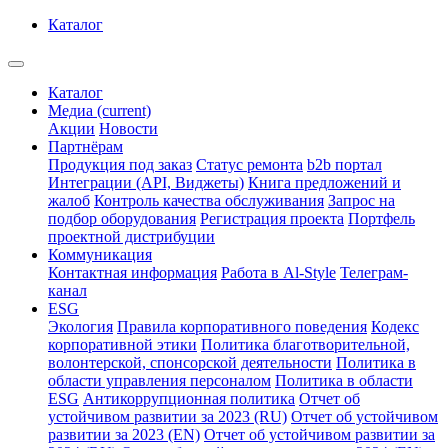
Каталог
Каталог
Медиа
(current)
Акции
Новости
Партнёрам
Продукция под заказ
Статус ремонта
b2b портал
Интеграции (API, Виджеты)
Книга предложений и
жалоб
Контроль качества обслуживания
Запрос на
подбор оборудования
Регистрация проекта
Портфель
проектной дистрибуции
Коммуникация
Контактная информация
Работа в Al-Style
Телеграм-
канал
ESG
Экология
Правила корпоративного поведения
Кодекс
корпоративной этики
Политика благотворительной,
волонтерской, спонсорской деятельности
Политика в
области управления персоналом
Политика в области
ESG
Антикоррупционная политика
Отчет об
устойчивом развитии за 2023 (RU)
Отчет об устойчивом
развитии за 2023 (EN)
Отчет об устойчивом развитии за