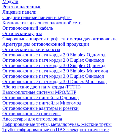
Модули
Розетки настенные
Лицевые панели
Соединительные панели и муфты
Компоненты для оптоволоконной сети
Оптоволоконный кабель
Оптические муфты
Сварочные аппараты и рефлектометры для оптоволокна
Арматура для оптоволоконной продукции
Оптические полки и кроссы
Оптоволоконные патч корды 2.0 Simplex Одномод
Оптоволоконные патч корды 2.0 Duplex Одномод
Оптоволоконные патч корды 3.0 Simplex Одномод
Оптоволоконные патч корды 3.0 Simplex Многомод
Оптоволоконные патч корды 3.0 Duplex Одномод
Оптоволоконные патч корды 3.0 Duplex Многомод
Абонентские дроп патч корды (FTTH)
Высокоплотные системы MPO/MTP
Оптоволоконные пигтейлы Одномод
Оптоволоконные пигтейлы Многомод
Оптоволоконные адаптеры и розетки
Оптоволоконные сплиттеры
Аксессуары для оптоволокна
Гофрированные трубы, металлорукав, жёсткие трубы
Трубы гофрированные из ПВХ электротехнические