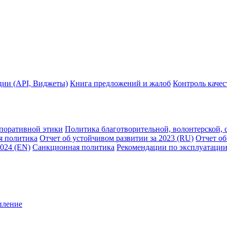
ции (API, Виджеты)
Книга предложений и жалоб
Контроль каче
рпоративной этики
Политика благотворительной, волонтерской, 
я политика
Отчет об устойчивом развитии за 2023 (RU)
Отчет об
2024 (EN)
Санкционная политика
Рекомендации по эксплуатации
пление