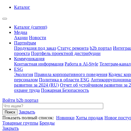
Каталог
Каталог
(current)
Медиа
Акции
Новости
Партнёрам
Продукция под заказ
Статус ремонта
b2b портал
Интегра
проекта
Портфель проектной дистрибуции
Коммуникация
Контактная информация
Работа в Al-Style
Телеграм-канал
ESG
Экология
Правила корпоративного поведения
Кодекс ко
персоналом
Политика в области ESG
Антикоррупционна
развитии за 2024 (RU)
Отчет об устойчивом развитии за 
охране труда
Пожарная Безопасность
Войти
b2b портал
Закрыть
Показать полный список:
Новинки
Хиты продаж
Новое посту
Товарные группы
Бренды
Закрыть