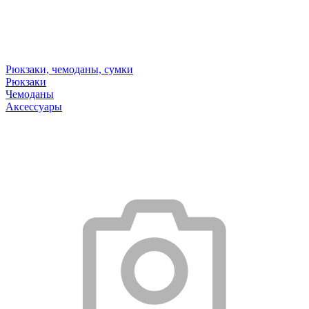
Рюкзаки, чемоданы, сумки
Рюкзаки
Чемоданы
Аксессуары