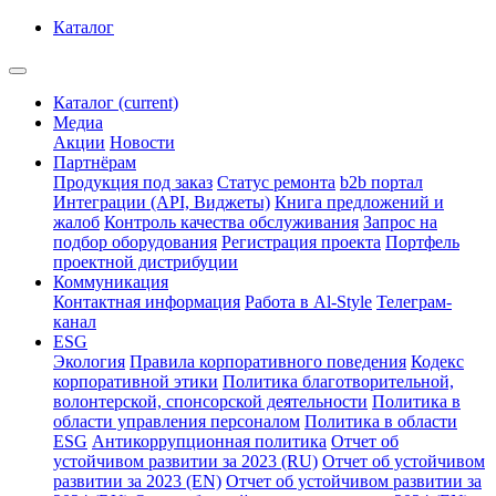
Каталог
Каталог
(current)
Медиа
Акции
Новости
Партнёрам
Продукция под заказ
Статус ремонта
b2b портал
Интеграции (API, Виджеты)
Книга предложений и
жалоб
Контроль качества обслуживания
Запрос на
подбор оборудования
Регистрация проекта
Портфель
проектной дистрибуции
Коммуникация
Контактная информация
Работа в Al-Style
Телеграм-
канал
ESG
Экология
Правила корпоративного поведения
Кодекс
корпоративной этики
Политика благотворительной,
волонтерской, спонсорской деятельности
Политика в
области управления персоналом
Политика в области
ESG
Антикоррупционная политика
Отчет об
устойчивом развитии за 2023 (RU)
Отчет об устойчивом
развитии за 2023 (EN)
Отчет об устойчивом развитии за