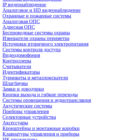
IP видеонаблюдение
Аналоговое и HD видеонаблюдение
Охранные и пожарные системы
Аналоговая ОПС
Адресная ОПС
Беспроводные системы охраны
Извещатели охраны периметра
Источники вторичного электропитания
Системы контроля доступа
Видеодомофония
Контроллеры
Считыватели
Идентификаторы
Турникеты и металлоискатели
Шлагбаумы
Замки и доводчики
Кнопки выхода и гибкие переходы
Системы оповещения и аудиотрансляция
Акустические системы
Приборы управления
Селекторные устройства
Аксессуары
Кронштейны и монтажные коробки
Клавиатуры управления и приборы
ИК прожекторы