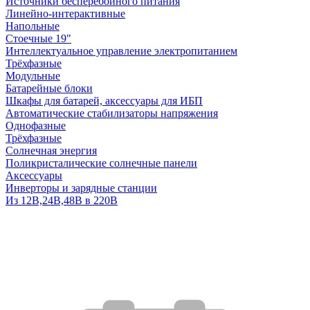
Источники бесперебойного питания
Линейно-интерактивные
Напольные
Стоечные 19"
Интеллектуальное управление электропитанием
Трёхфазные
Модульные
Батарейные блоки
Шкафы для батарей, аксессуары для ИБП
Автоматические стабилизаторы напряжения
Однофазные
Трёхфазные
Солнечная энергия
Поликристалические солнечные панели
Аксессуары
Инверторы и зарядные станции
Из 12В,24В,48В в 220В