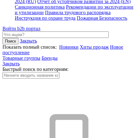
2024 (RU)
Отчет об устойчивом развитии за 2024 (EN)
Санкционная политика
Рекомендации по эксплуатации
и утилизации
Правила трудового распорядка
Инструкция по охране труда
Пожарная Безопасность
Войти
b2b портал
Закрыть
Показать полный список:
Новинки
Хиты продаж
Новое
поступление
Товарные группы
Бренды
Закрыть
Быстрый поиск по категориям: