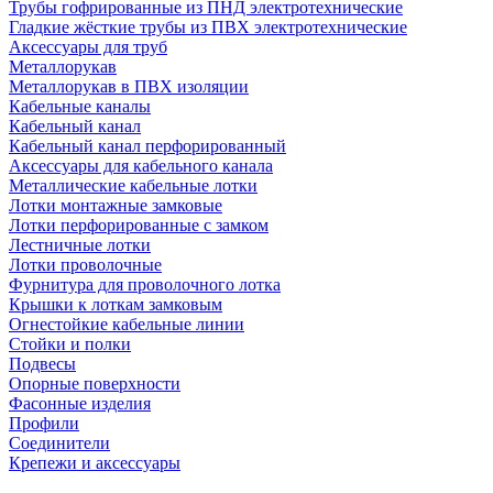
Трубы гофрированные из ПНД электротехнические
Гладкие жёсткие трубы из ПВХ электротехнические
Аксессуары для труб
Металлорукав
Металлорукав в ПВХ изоляции
Кабельные каналы
Кабельный канал
Кабельный канал перфорированный
Аксессуары для кабельного канала
Металлические кабельные лотки
Лотки монтажные замковые
Лотки перфорированные с замком
Лестничные лотки
Лотки проволочные
Фурнитура для проволочного лотка
Крышки к лоткам замковым
Огнестойкие кабельные линии
Стойки и полки
Подвесы
Опорные поверхности
Фасонные изделия
Профили
Соединители
Крепежи и аксессуары