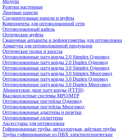
Модули
Розетки настенные
Лицевые панели
Соединительные панели и муфты
Компоненты для оптоволоконной сети
Оптоволоконный кабель
Оптические муфты
Сварочные аппараты и рефлектометры для оптоволокна
Арматура для оптоволоконной продукции
Оптические полки и кроссы
Оптоволоконные патч корды 2.0 Simplex Одномод
Оптоволоконные патч корды 2.0 Duplex Одномод
Оптоволоконные патч корды 3.0 Simplex Одномод
Оптоволоконные патч корды 3.0 Simplex Многомод
Оптоволоконные патч корды 3.0 Duplex Одномод
Оптоволоконные патч корды 3.0 Duplex Многомод
Абонентские дроп патч корды (FTTH)
Высокоплотные системы MPO/MTP
Оптоволоконные пигтейлы Одномод
Оптоволоконные пигтейлы Многомод
Оптоволоконные адаптеры и розетки
Оптоволоконные сплиттеры
Аксессуары для оптоволокна
Гофрированные трубы, металлорукав, жёсткие трубы
Трубы гофрированные из ПВХ электротехнические