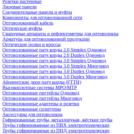
Розетки настенные
Лицевые панели
Соединительные панели и муфты
Компоненты для оптоволоконной сети
Оптоволоконный кабель
Оптические муфты
Сварочные аппараты и рефлектометры для оптоволокна
Арматура для оптоволоконной продукции
Оптические полки и кроссы
Оптоволоконные патч корды 2.0 Simplex Одномод
Оптоволоконные патч корды 2.0 Duplex Одномод
Оптоволоконные патч корды 3.0 Simplex Одномод
Оптоволоконные патч корды 3.0 Simplex Многомод
Оптоволоконные патч корды 3.0 Duplex Одномод
Оптоволоконные патч корды 3.0 Duplex Многомод
Абонентские дроп патч корды (FTTH)
Высокоплотные системы MPO/MTP
Оптоволоконные пигтейлы Одномод
Оптоволоконные пигтейлы Многомод
Оптоволоконные адаптеры и розетки
Оптоволоконные сплиттеры
Аксессуары для оптоволокна
Гофрированные трубы, металлорукав, жёсткие трубы
Трубы гофрированные из ПВХ электротехнические
Трубы гофрированные из ПНД электротехнические