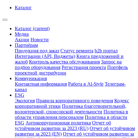
Каталог
Каталог
(current)
Медиа
Акции
Новости
Партнёрам
Продукция под заказ
Статус ремонта
b2b портал
Интеграции (API, Виджеты)
Книга предложений и
жалоб
Контроль качества обслуживания
Запрос на
подбор оборудования
Регистрация проекта
Портфель
проектной дистрибуции
Коммуникация
Контактная информация
Работа в Al-Style
Телеграм-
канал
ESG
Экология
Правила корпоративного поведения
Кодекс
корпоративной этики
Политика благотворительной,
волонтерской, спонсорской деятельности
Политика в
области управления персоналом
Политика в области
ESG
Антикоррупционная политика
Отчет об
устойчивом развитии за 2023 (RU)
Отчет об устойчивом
развитии за 2023 (EN)
Отчет об устойчивом развитии за