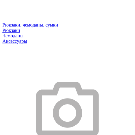
Рюкзаки, чемоданы, сумки
Рюкзаки
Чемоданы
Аксессуары