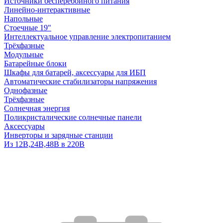
Источники бесперебойного питания
Линейно-интерактивные
Напольные
Стоечные 19"
Интеллектуальное управление электропитанием
Трёхфазные
Модульные
Батарейные блоки
Шкафы для батарей, аксессуары для ИБП
Автоматические стабилизаторы напряжения
Однофазные
Трёхфазные
Солнечная энергия
Поликристалические солнечные панели
Аксессуары
Инверторы и зарядные станции
Из 12В,24В,48В в 220В