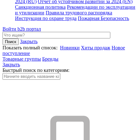
2024 (RU)
Отчет об устойчивом развитии за 2024 (EN)
Санкционная политика
Рекомендации по эксплуатации
и утилизации
Правила трудового распорядка
Инструкция по охране труда
Пожарная Безопасность
Войти
b2b портал
Закрыть
Показать полный список:
Новинки
Хиты продаж
Новое
поступление
Товарные группы
Бренды
Закрыть
Быстрый поиск по категориям: