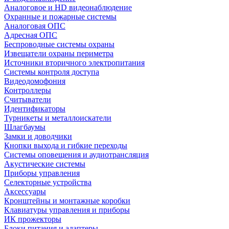
Аналоговое и HD видеонаблюдение
Охранные и пожарные системы
Аналоговая ОПС
Адресная ОПС
Беспроводные системы охраны
Извещатели охраны периметра
Источники вторичного электропитания
Системы контроля доступа
Видеодомофония
Контроллеры
Считыватели
Идентификаторы
Турникеты и металлоискатели
Шлагбаумы
Замки и доводчики
Кнопки выхода и гибкие переходы
Системы оповещения и аудиотрансляция
Акустические системы
Приборы управления
Селекторные устройства
Аксессуары
Кронштейны и монтажные коробки
Клавиатуры управления и приборы
ИК прожекторы
Блоки питания и адаптеры