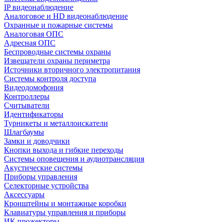
IP видеонаблюдение
Аналоговое и HD видеонаблюдение
Охранные и пожарные системы
Аналоговая ОПС
Адресная ОПС
Беспроводные системы охраны
Извещатели охраны периметра
Источники вторичного электропитания
Системы контроля доступа
Видеодомофония
Контроллеры
Считыватели
Идентификаторы
Турникеты и металлоискатели
Шлагбаумы
Замки и доводчики
Кнопки выхода и гибкие переходы
Системы оповещения и аудиотрансляция
Акустические системы
Приборы управления
Селекторные устройства
Аксессуары
Кронштейны и монтажные коробки
Клавиатуры управления и приборы
ИК прожекторы