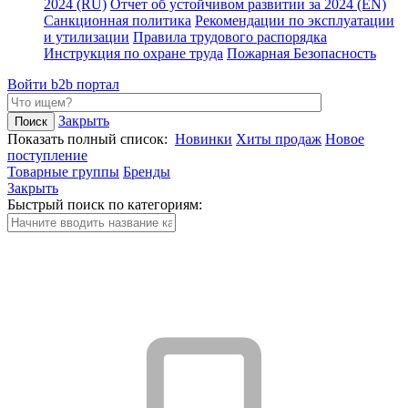
2024 (RU)
Отчет об устойчивом развитии за 2024 (EN)
Санкционная политика
Рекомендации по эксплуатации
и утилизации
Правила трудового распорядка
Инструкция по охране труда
Пожарная Безопасность
Войти
b2b портал
Закрыть
Показать полный список:
Новинки
Хиты продаж
Новое
поступление
Товарные группы
Бренды
Закрыть
Быстрый поиск по категориям: