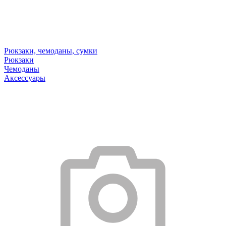
Рюкзаки, чемоданы, сумки
Рюкзаки
Чемоданы
Аксессуары