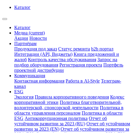
Каталог
Каталог
Медиа
(current)
Акции
Новости
Партнёрам
Продукция под заказ
Статус ремонта
b2b портал
Интеграции (API, Виджеты)
Книга предложений и
жалоб
Контроль качества обслуживания
Запрос на
подбор оборудования
Регистрация проекта
Портфель
проектной дистрибуции
Коммуникация
Контактная информация
Работа в Al-Style
Телеграм-
канал
ESG
Экология
Правила корпоративного поведения
Кодекс
корпоративной этики
Политика благотворительной,
волонтерской, спонсорской деятельности
Политика в
области управления персоналом
Политика в области
ESG
Антикоррупционная политика
Отчет об
устойчивом развитии за 2023 (RU)
Отчет об устойчивом
развитии за 2023 (EN)
Отчет об устойчивом развитии за