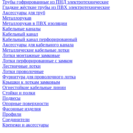
Трубы гофрированные из ПНД электротехнические
Гладкие жёсткие трубы из ПВХ электротехнические
Аксессуары для труб
Металлорукав
Металлорукав в ПВХ изоляции
Кабельные каналы
Кабельный канал
Кабельный канал перфорированный
Аксессуары для кабельного канала
Металлические кабельные лотки
Лотки монтажные замковые
Лотки перфорированные с замком
Лестничные лотки
Лотки проволочные
Фурнитура для проволочного лотка
Крышки к лоткам замковым
Огнестойкие кабельные линии
Стойки и полки
Подвесы
Опорные поверхности
Фасонные изделия
Профили
Соединители
Крепежи и аксессуары