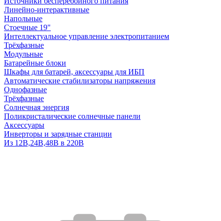
Источники бесперебойного питания
Линейно-интерактивные
Напольные
Стоечные 19"
Интеллектуальное управление электропитанием
Трёхфазные
Модульные
Батарейные блоки
Шкафы для батарей, аксессуары для ИБП
Автоматические стабилизаторы напряжения
Однофазные
Трёхфазные
Солнечная энергия
Поликристалические солнечные панели
Аксессуары
Инверторы и зарядные станции
Из 12В,24В,48В в 220В