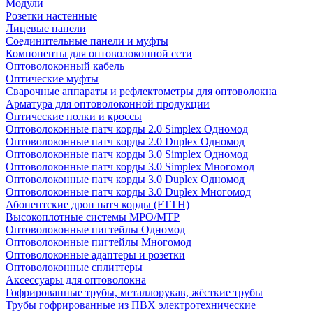
Модули
Розетки настенные
Лицевые панели
Соединительные панели и муфты
Компоненты для оптоволоконной сети
Оптоволоконный кабель
Оптические муфты
Сварочные аппараты и рефлектометры для оптоволокна
Арматура для оптоволоконной продукции
Оптические полки и кроссы
Оптоволоконные патч корды 2.0 Simplex Одномод
Оптоволоконные патч корды 2.0 Duplex Одномод
Оптоволоконные патч корды 3.0 Simplex Одномод
Оптоволоконные патч корды 3.0 Simplex Многомод
Оптоволоконные патч корды 3.0 Duplex Одномод
Оптоволоконные патч корды 3.0 Duplex Многомод
Абонентские дроп патч корды (FTTH)
Высокоплотные системы MPO/MTP
Оптоволоконные пигтейлы Одномод
Оптоволоконные пигтейлы Многомод
Оптоволоконные адаптеры и розетки
Оптоволоконные сплиттеры
Аксессуары для оптоволокна
Гофрированные трубы, металлорукав, жёсткие трубы
Трубы гофрированные из ПВХ электротехнические