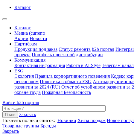
Каталог
Каталог
Медиа
(current)
Акции
Новости
Партнёрам
Продукция под заказ
Статус ремонта
b2b портал
Интегра
проекта
Портфель проектной дистрибуции
Коммуникация
Контактная информация
Работа в Al-Style
Телеграм-канал
ESG
Экология
Правила корпоративного поведения
Кодекс ко
персоналом
Политика в области ESG
Антикоррупционна
развитии за 2024 (RU)
Отчет об устойчивом развитии за 
охране труда
Пожарная Безопасность
Войти
b2b портал
Закрыть
Показать полный список:
Новинки
Хиты продаж
Новое посту
Товарные группы
Бренды
Закрыть