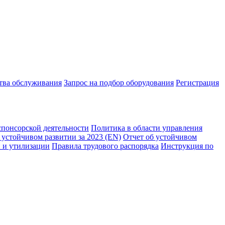
ства обслуживания
Запрос на подбор оборудования
Регистрация
спонсорской деятельности
Политика в области управления
 устойчивом развитии за 2023 (EN)
Отчет об устойчивом
 и утилизации
Правила трудового распорядка
Инструкция по