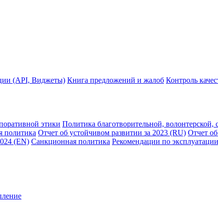
ции (API, Виджеты)
Книга предложений и жалоб
Контроль каче
рпоративной этики
Политика благотворительной, волонтерской, 
я политика
Отчет об устойчивом развитии за 2023 (RU)
Отчет об
2024 (EN)
Санкционная политика
Рекомендации по эксплуатации
пление