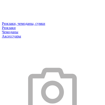
Рюкзаки, чемоданы, сумки
Рюкзаки
Чемоданы
Аксессуары