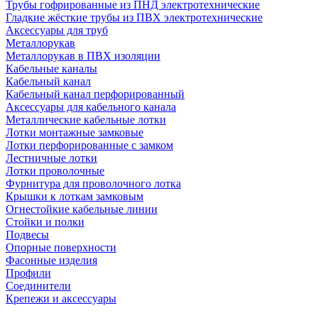
Трубы гофрированные из ПНД электротехнические
Гладкие жёсткие трубы из ПВХ электротехнические
Аксессуары для труб
Металлорукав
Металлорукав в ПВХ изоляции
Кабельные каналы
Кабельный канал
Кабельный канал перфорированный
Аксессуары для кабельного канала
Металлические кабельные лотки
Лотки монтажные замковые
Лотки перфорированные с замком
Лестничные лотки
Лотки проволочные
Фурнитура для проволочного лотка
Крышки к лоткам замковым
Огнестойкие кабельные линии
Стойки и полки
Подвесы
Опорные поверхности
Фасонные изделия
Профили
Соединители
Крепежи и аксессуары