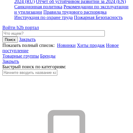
2024 (RU)
Отчет об устойчивом развитии за 2024 (EN)
Санкционная политика
Рекомендации по эксплуатации
и утилизации
Правила трудового распорядка
Инструкция по охране труда
Пожарная Безопасность
Войти
b2b портал
Закрыть
Показать полный список:
Новинки
Хиты продаж
Новое
поступление
Товарные группы
Бренды
Закрыть
Быстрый поиск по категориям: