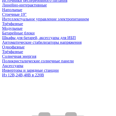
Источники бесперебойного питания
Линейно-интерактивные
Напольные
Стоечные 19"
Интеллектуальное управление электропитанием
Трёхфазные
Модульные
Батарейные блоки
Шкафы для батарей, аксессуары для ИБП
Автоматические стабилизаторы напряжения
Однофазные
Трёхфазные
Солнечная энергия
Поликристалические солнечные панели
Аксессуары
Инверторы и зарядные станции
Из 12В,24В,48В в 220В