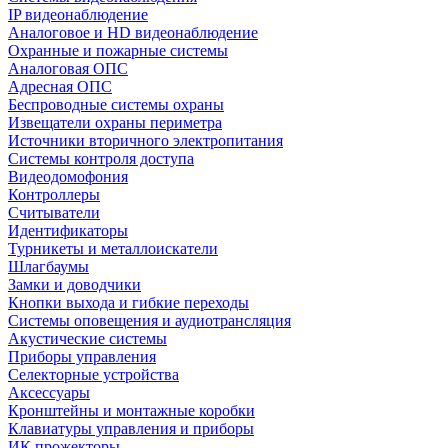
IP видеонаблюдение
Аналоговое и HD видеонаблюдение
Охранные и пожарные системы
Аналоговая ОПС
Адресная ОПС
Беспроводные системы охраны
Извещатели охраны периметра
Источники вторичного электропитания
Системы контроля доступа
Видеодомофония
Контроллеры
Считыватели
Идентификаторы
Турникеты и металлоискатели
Шлагбаумы
Замки и доводчики
Кнопки выхода и гибкие переходы
Системы оповещения и аудиотрансляция
Акустические системы
Приборы управления
Селекторные устройства
Аксессуары
Кронштейны и монтажные коробки
Клавиатуры управления и приборы
ИК прожекторы