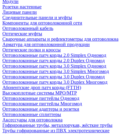
Модули
Розетки настенные
Лицевые панели
Соединительные панели и муфты
Компоненты для оптоволоконной сети
Оптоволоконный кабель
Оптические муфты
Сварочные аппараты и рефлектометры для оптоволокна
Арматура для оптоволоконной продукции
Оптические полки и кроссы
Оптоволоконные патч корды 2.0 Simplex Одномод
Оптоволоконные патч корды 2.0 Duplex Одномод
Оптоволоконные патч корды 3.0 Simplex Одномод
Оптоволоконные патч корды 3.0 Simplex Многомод
Оптоволоконные патч корды 3.0 Duplex Одномод
Оптоволоконные патч корды 3.0 Duplex Многомод
Абонентские дроп патч корды (FTTH)
Высокоплотные системы MPO/MTP
Оптоволоконные пигтейлы Одномод
Оптоволоконные пигтейлы Многомод
Оптоволоконные адаптеры и розетки
Оптоволоконные сплиттеры
Аксессуары для оптоволокна
Гофрированные трубы, металлорукав, жёсткие трубы
Трубы гофрированные из ПВХ электротехнические