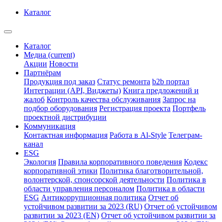
Каталог
Каталог
Медиа
(current)
Акции
Новости
Партнёрам
Продукция под заказ
Статус ремонта
b2b портал
Интеграции (API, Виджеты)
Книга предложений и
жалоб
Контроль качества обслуживания
Запрос на
подбор оборудования
Регистрация проекта
Портфель
проектной дистрибуции
Коммуникация
Контактная информация
Работа в Al-Style
Телеграм-
канал
ESG
Экология
Правила корпоративного поведения
Кодекс
корпоративной этики
Политика благотворительной,
волонтерской, спонсорской деятельности
Политика в
области управления персоналом
Политика в области
ESG
Антикоррупционная политика
Отчет об
устойчивом развитии за 2023 (RU)
Отчет об устойчивом
развитии за 2023 (EN)
Отчет об устойчивом развитии за