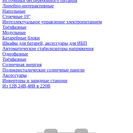
Источники бесперебойного питания
Линейно-интерактивные
Напольные
Стоечные 19"
Интеллектуальное управление электропитанием
Трёхфазные
Модульные
Батарейные блоки
Шкафы для батарей, аксессуары для ИБП
Автоматические стабилизаторы напряжения
Однофазные
Трёхфазные
Солнечная энергия
Поликристалические солнечные панели
Аксессуары
Инверторы и зарядные станции
Из 12В,24В,48В в 220В