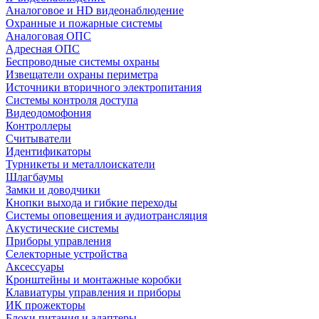
Аналоговое и HD видеонаблюдение
Охранные и пожарные системы
Аналоговая ОПС
Адресная ОПС
Беспроводные системы охраны
Извещатели охраны периметра
Источники вторичного электропитания
Системы контроля доступа
Видеодомофония
Контроллеры
Считыватели
Идентификаторы
Турникеты и металлоискатели
Шлагбаумы
Замки и доводчики
Кнопки выхода и гибкие переходы
Системы оповещения и аудиотрансляция
Акустические системы
Приборы управления
Селекторные устройства
Аксессуары
Кронштейны и монтажные коробки
Клавиатуры управления и приборы
ИК прожекторы
Блоки питания и адаптеры