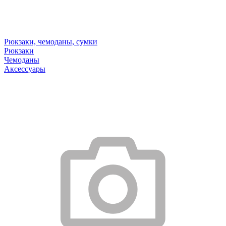
Рюкзаки, чемоданы, сумки
Рюкзаки
Чемоданы
Аксессуары