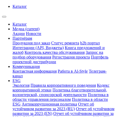
Каталог
Каталог
Медиа
(current)
Акции
Новости
Партнёрам
Продукция под заказ
Статус ремонта
b2b портал
Интеграции (API, Виджеты)
Книга предложений и
жалоб
Контроль качества обслуживания
Запрос на
подбор оборудования
Регистрация проекта
Портфель
проектной дистрибуции
Коммуникация
Контактная информация
Работа в Al-Style
Телеграм-
канал
ESG
Экология
Правила корпоративного поведения
Кодекс
корпоративной этики
Политика благотворительной,
волонтерской, спонсорской деятельности
Политика в
области управления персоналом
Политика в области
ESG
Антикоррупционная политика
Отчет об
устойчивом развитии за 2023 (RU)
Отчет об устойчивом
развитии за 2023 (EN)
Отчет об устойчивом развитии за