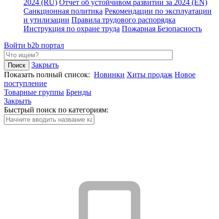
2024 (RU)
Отчет об устойчивом развитии за 2024 (EN)
Санкционная политика
Рекомендации по эксплуатации
и утилизации
Правила трудового распорядка
Инструкция по охране труда
Пожарная Безопасность
Войти
b2b портал
Закрыть
Показать полный список:
Новинки
Хиты продаж
Новое
поступление
Товарные группы
Бренды
Закрыть
Быстрый поиск по категориям: