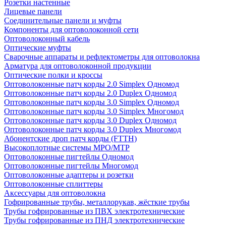
Розетки настенные
Лицевые панели
Соединительные панели и муфты
Компоненты для оптоволоконной сети
Оптоволоконный кабель
Оптические муфты
Сварочные аппараты и рефлектометры для оптоволокна
Арматура для оптоволоконной продукции
Оптические полки и кроссы
Оптоволоконные патч корды 2.0 Simplex Одномод
Оптоволоконные патч корды 2.0 Duplex Одномод
Оптоволоконные патч корды 3.0 Simplex Одномод
Оптоволоконные патч корды 3.0 Simplex Многомод
Оптоволоконные патч корды 3.0 Duplex Одномод
Оптоволоконные патч корды 3.0 Duplex Многомод
Абонентские дроп патч корды (FTTH)
Высокоплотные системы MPO/MTP
Оптоволоконные пигтейлы Одномод
Оптоволоконные пигтейлы Многомод
Оптоволоконные адаптеры и розетки
Оптоволоконные сплиттеры
Аксессуары для оптоволокна
Гофрированные трубы, металлорукав, жёсткие трубы
Трубы гофрированные из ПВХ электротехнические
Трубы гофрированные из ПНД электротехнические