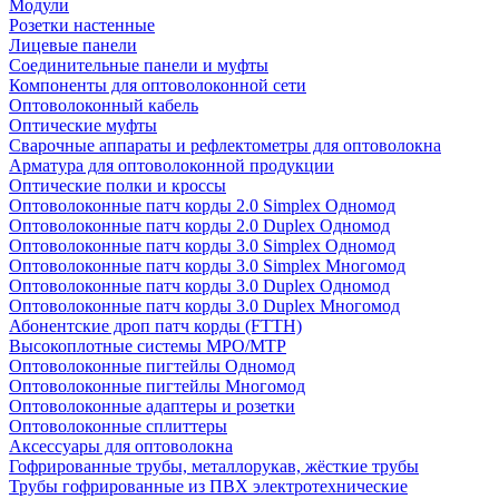
Модули
Розетки настенные
Лицевые панели
Соединительные панели и муфты
Компоненты для оптоволоконной сети
Оптоволоконный кабель
Оптические муфты
Сварочные аппараты и рефлектометры для оптоволокна
Арматура для оптоволоконной продукции
Оптические полки и кроссы
Оптоволоконные патч корды 2.0 Simplex Одномод
Оптоволоконные патч корды 2.0 Duplex Одномод
Оптоволоконные патч корды 3.0 Simplex Одномод
Оптоволоконные патч корды 3.0 Simplex Многомод
Оптоволоконные патч корды 3.0 Duplex Одномод
Оптоволоконные патч корды 3.0 Duplex Многомод
Абонентские дроп патч корды (FTTH)
Высокоплотные системы MPO/MTP
Оптоволоконные пигтейлы Одномод
Оптоволоконные пигтейлы Многомод
Оптоволоконные адаптеры и розетки
Оптоволоконные сплиттеры
Аксессуары для оптоволокна
Гофрированные трубы, металлорукав, жёсткие трубы
Трубы гофрированные из ПВХ электротехнические