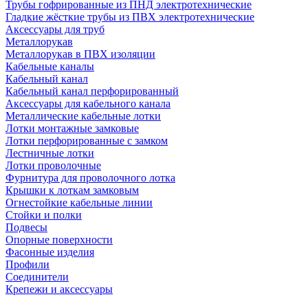
Трубы гофрированные из ПНД электротехнические
Гладкие жёсткие трубы из ПВХ электротехнические
Аксессуары для труб
Металлорукав
Металлорукав в ПВХ изоляции
Кабельные каналы
Кабельный канал
Кабельный канал перфорированный
Аксессуары для кабельного канала
Металлические кабельные лотки
Лотки монтажные замковые
Лотки перфорированные с замком
Лестничные лотки
Лотки проволочные
Фурнитура для проволочного лотка
Крышки к лоткам замковым
Огнестойкие кабельные линии
Стойки и полки
Подвесы
Опорные поверхности
Фасонные изделия
Профили
Соединители
Крепежи и аксессуары