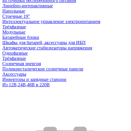
Источники бесперебойного питания
Линейно-интерактивные
Напольные
Стоечные 19"
Интеллектуальное управление электропитанием
Трёхфазные
Модульные
Батарейные блоки
Шкафы для батарей, аксессуары для ИБП
Автоматические стабилизаторы напряжения
Однофазные
Трёхфазные
Солнечная энергия
Поликристалические солнечные панели
Аксессуары
Инверторы и зарядные станции
Из 12В,24В,48В в 220В