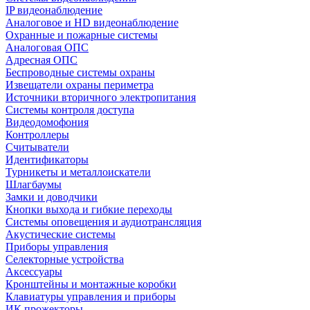
IP видеонаблюдение
Аналоговое и HD видеонаблюдение
Охранные и пожарные системы
Аналоговая ОПС
Адресная ОПС
Беспроводные системы охраны
Извещатели охраны периметра
Источники вторичного электропитания
Системы контроля доступа
Видеодомофония
Контроллеры
Считыватели
Идентификаторы
Турникеты и металлоискатели
Шлагбаумы
Замки и доводчики
Кнопки выхода и гибкие переходы
Системы оповещения и аудиотрансляция
Акустические системы
Приборы управления
Селекторные устройства
Аксессуары
Кронштейны и монтажные коробки
Клавиатуры управления и приборы
ИК прожекторы