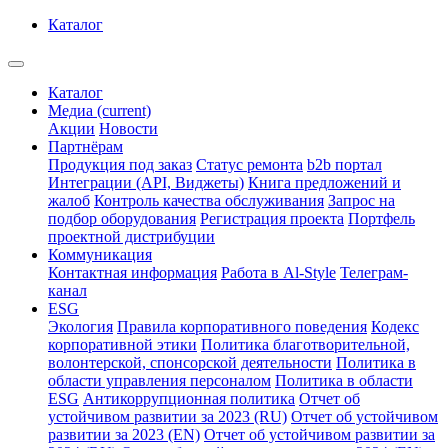
Каталог
Каталог
Медиа
(current)
Акции
Новости
Партнёрам
Продукция под заказ
Статус ремонта
b2b портал
Интеграции (API, Виджеты)
Книга предложений и
жалоб
Контроль качества обслуживания
Запрос на
подбор оборудования
Регистрация проекта
Портфель
проектной дистрибуции
Коммуникация
Контактная информация
Работа в Al-Style
Телеграм-
канал
ESG
Экология
Правила корпоративного поведения
Кодекс
корпоративной этики
Политика благотворительной,
волонтерской, спонсорской деятельности
Политика в
области управления персоналом
Политика в области
ESG
Антикоррупционная политика
Отчет об
устойчивом развитии за 2023 (RU)
Отчет об устойчивом
развитии за 2023 (EN)
Отчет об устойчивом развитии за