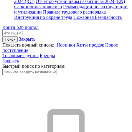
2024 (RU)
Отчет об устойчивом развитии за 2024 (EN)
Санкционная политика
Рекомендации по эксплуатации
и утилизации
Правила трудового распорядка
Инструкция по охране труда
Пожарная Безопасность
Войти
b2b портал
Закрыть
Показать полный список:
Новинки
Хиты продаж
Новое
поступление
Товарные группы
Бренды
Закрыть
Быстрый поиск по категориям: