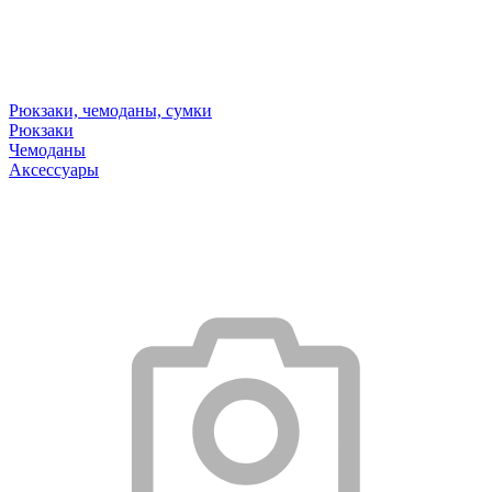
Рюкзаки, чемоданы, сумки
Рюкзаки
Чемоданы
Аксессуары