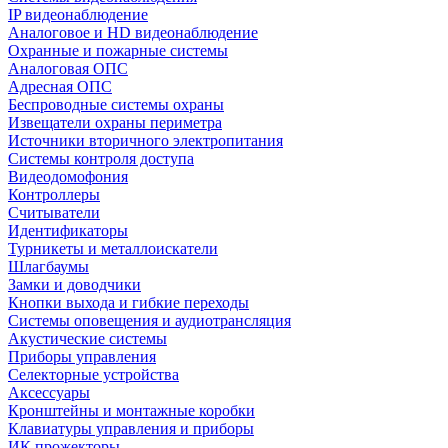
IP видеонаблюдение
Аналоговое и HD видеонаблюдение
Охранные и пожарные системы
Аналоговая ОПС
Адресная ОПС
Беспроводные системы охраны
Извещатели охраны периметра
Источники вторичного электропитания
Системы контроля доступа
Видеодомофония
Контроллеры
Считыватели
Идентификаторы
Турникеты и металлоискатели
Шлагбаумы
Замки и доводчики
Кнопки выхода и гибкие переходы
Системы оповещения и аудиотрансляция
Акустические системы
Приборы управления
Селекторные устройства
Аксессуары
Кронштейны и монтажные коробки
Клавиатуры управления и приборы
ИК прожекторы