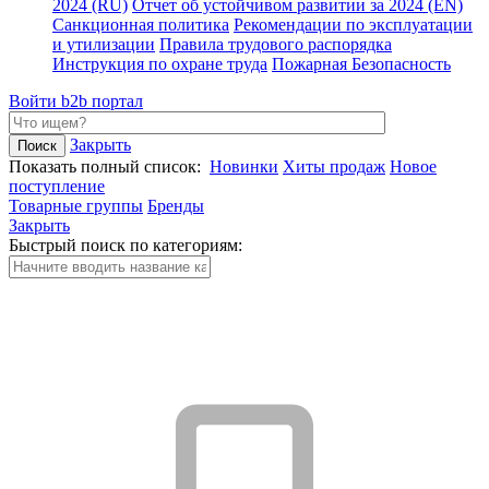
2024 (RU)
Отчет об устойчивом развитии за 2024 (EN)
Санкционная политика
Рекомендации по эксплуатации
и утилизации
Правила трудового распорядка
Инструкция по охране труда
Пожарная Безопасность
Войти
b2b портал
Закрыть
Показать полный список:
Новинки
Хиты продаж
Новое
поступление
Товарные группы
Бренды
Закрыть
Быстрый поиск по категориям: