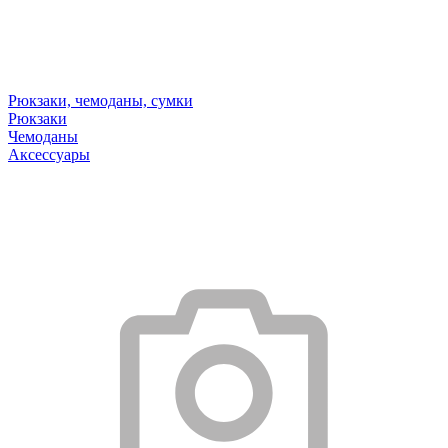
Рюкзаки, чемоданы, сумки
Рюкзаки
Чемоданы
Аксессуары