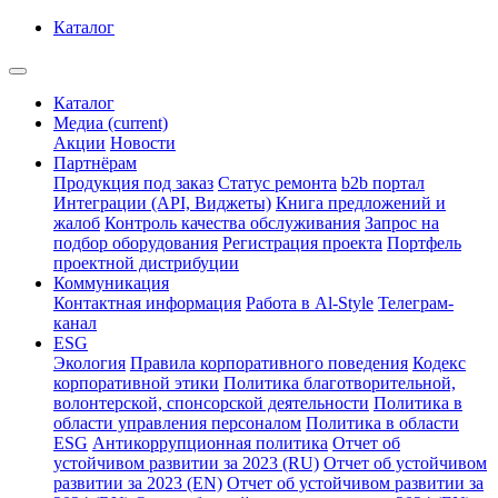
Каталог
Каталог
Медиа
(current)
Акции
Новости
Партнёрам
Продукция под заказ
Статус ремонта
b2b портал
Интеграции (API, Виджеты)
Книга предложений и
жалоб
Контроль качества обслуживания
Запрос на
подбор оборудования
Регистрация проекта
Портфель
проектной дистрибуции
Коммуникация
Контактная информация
Работа в Al-Style
Телеграм-
канал
ESG
Экология
Правила корпоративного поведения
Кодекс
корпоративной этики
Политика благотворительной,
волонтерской, спонсорской деятельности
Политика в
области управления персоналом
Политика в области
ESG
Антикоррупционная политика
Отчет об
устойчивом развитии за 2023 (RU)
Отчет об устойчивом
развитии за 2023 (EN)
Отчет об устойчивом развитии за