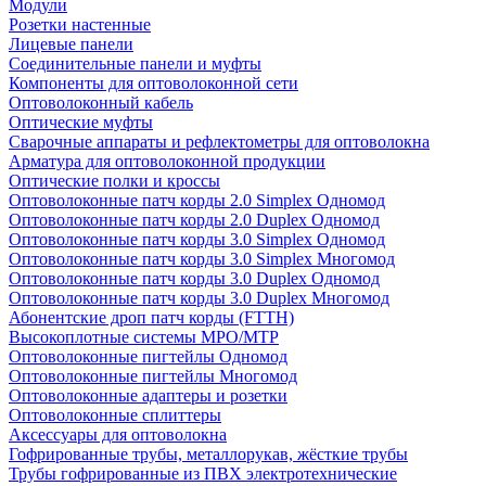
Модули
Розетки настенные
Лицевые панели
Соединительные панели и муфты
Компоненты для оптоволоконной сети
Оптоволоконный кабель
Оптические муфты
Сварочные аппараты и рефлектометры для оптоволокна
Арматура для оптоволоконной продукции
Оптические полки и кроссы
Оптоволоконные патч корды 2.0 Simplex Одномод
Оптоволоконные патч корды 2.0 Duplex Одномод
Оптоволоконные патч корды 3.0 Simplex Одномод
Оптоволоконные патч корды 3.0 Simplex Многомод
Оптоволоконные патч корды 3.0 Duplex Одномод
Оптоволоконные патч корды 3.0 Duplex Многомод
Абонентские дроп патч корды (FTTH)
Высокоплотные системы MPO/MTP
Оптоволоконные пигтейлы Одномод
Оптоволоконные пигтейлы Многомод
Оптоволоконные адаптеры и розетки
Оптоволоконные сплиттеры
Аксессуары для оптоволокна
Гофрированные трубы, металлорукав, жёсткие трубы
Трубы гофрированные из ПВХ электротехнические