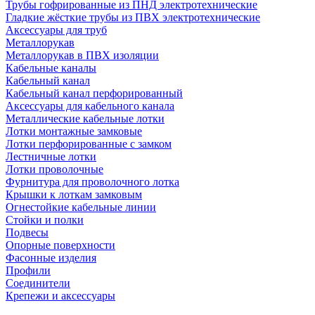
Трубы гофрированные из ПНД электротехнические
Гладкие жёсткие трубы из ПВХ электротехнические
Аксессуары для труб
Металлорукав
Металлорукав в ПВХ изоляции
Кабельные каналы
Кабельный канал
Кабельный канал перфорированный
Аксессуары для кабельного канала
Металлические кабельные лотки
Лотки монтажные замковые
Лотки перфорированные с замком
Лестничные лотки
Лотки проволочные
Фурнитура для проволочного лотка
Крышки к лоткам замковым
Огнестойкие кабельные линии
Стойки и полки
Подвесы
Опорные поверхности
Фасонные изделия
Профили
Соединители
Крепежи и аксессуары