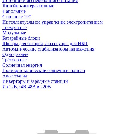
Источники бесперебойного питания
Линейно-интерактивные
Напольные
Стоечные 19"
Интеллектуальное управление электропитанием
Трёхфазные
Модульные
Батарейные блоки
Шкафы для батарей, аксессуары для ИБП
Автоматические стабилизаторы напряжения
Однофазные
Трёхфазные
Солнечная энергия
Поликристалические солнечные панели
Аксессуары
Инверторы и зарядные станции
Из 12В,24В,48В в 220В