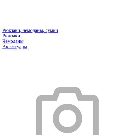
Рюкзаки, чемоданы, сумки
Рюкзаки
Чемоданы
Аксессуары