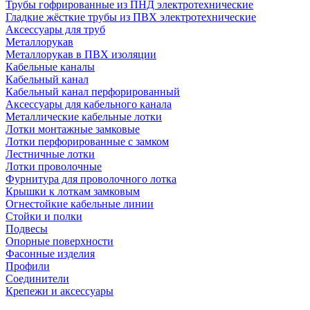
Трубы гофрированные из ПНД электротехнические
Гладкие жёсткие трубы из ПВХ электротехнические
Аксессуары для труб
Металлорукав
Металлорукав в ПВХ изоляции
Кабельные каналы
Кабельный канал
Кабельный канал перфорированный
Аксессуары для кабельного канала
Металлические кабельные лотки
Лотки монтажные замковые
Лотки перфорированные с замком
Лестничные лотки
Лотки проволочные
Фурнитура для проволочного лотка
Крышки к лоткам замковым
Огнестойкие кабельные линии
Стойки и полки
Подвесы
Опорные поверхности
Фасонные изделия
Профили
Соединители
Крепежи и аксессуары