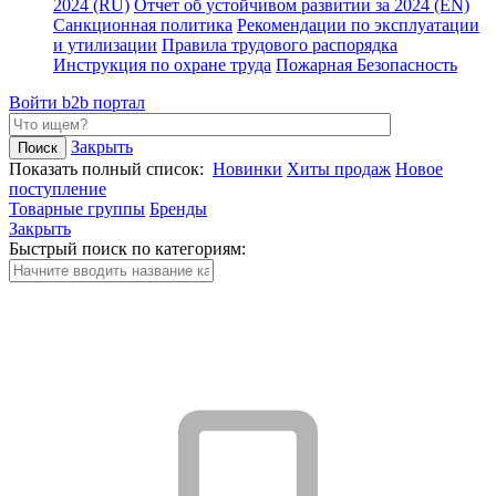
2024 (RU)
Отчет об устойчивом развитии за 2024 (EN)
Санкционная политика
Рекомендации по эксплуатации
и утилизации
Правила трудового распорядка
Инструкция по охране труда
Пожарная Безопасность
Войти
b2b портал
Закрыть
Показать полный список:
Новинки
Хиты продаж
Новое
поступление
Товарные группы
Бренды
Закрыть
Быстрый поиск по категориям: