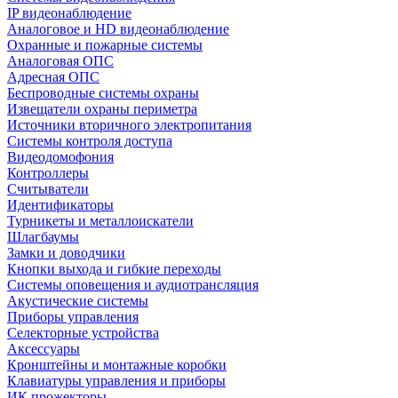
IP видеонаблюдение
Аналоговое и HD видеонаблюдение
Охранные и пожарные системы
Аналоговая ОПС
Адресная ОПС
Беспроводные системы охраны
Извещатели охраны периметра
Источники вторичного электропитания
Системы контроля доступа
Видеодомофония
Контроллеры
Считыватели
Идентификаторы
Турникеты и металлоискатели
Шлагбаумы
Замки и доводчики
Кнопки выхода и гибкие переходы
Системы оповещения и аудиотрансляция
Акустические системы
Приборы управления
Селекторные устройства
Аксессуары
Кронштейны и монтажные коробки
Клавиатуры управления и приборы
ИК прожекторы