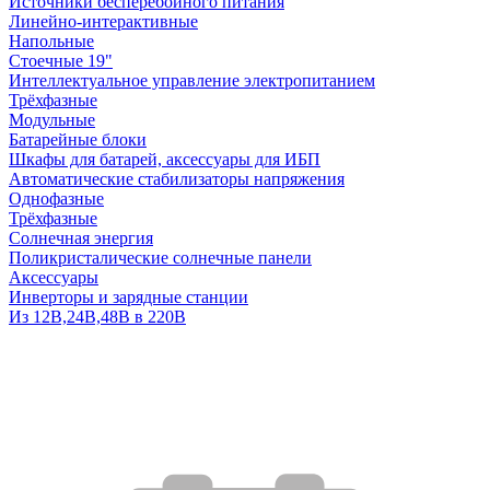
Источники бесперебойного питания
Линейно-интерактивные
Напольные
Стоечные 19"
Интеллектуальное управление электропитанием
Трёхфазные
Модульные
Батарейные блоки
Шкафы для батарей, аксессуары для ИБП
Автоматические стабилизаторы напряжения
Однофазные
Трёхфазные
Солнечная энергия
Поликристалические солнечные панели
Аксессуары
Инверторы и зарядные станции
Из 12В,24В,48В в 220В