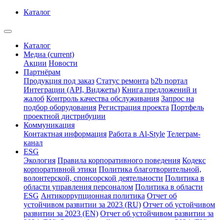
Каталог
Каталог
Медиа
(current)
Акции
Новости
Партнёрам
Продукция под заказ
Статус ремонта
b2b портал
Интеграции (API, Виджеты)
Книга предложений и
жалоб
Контроль качества обслуживания
Запрос на
подбор оборудования
Регистрация проекта
Портфель
проектной дистрибуции
Коммуникация
Контактная информация
Работа в Al-Style
Телеграм-
канал
ESG
Экология
Правила корпоративного поведения
Кодекс
корпоративной этики
Политика благотворительной,
волонтерской, спонсорской деятельности
Политика в
области управления персоналом
Политика в области
ESG
Антикоррупционная политика
Отчет об
устойчивом развитии за 2023 (RU)
Отчет об устойчивом
развитии за 2023 (EN)
Отчет об устойчивом развитии за