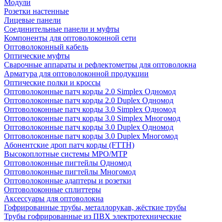
Модули
Розетки настенные
Лицевые панели
Соединительные панели и муфты
Компоненты для оптоволоконной сети
Оптоволоконный кабель
Оптические муфты
Сварочные аппараты и рефлектометры для оптоволокна
Арматура для оптоволоконной продукции
Оптические полки и кроссы
Оптоволоконные патч корды 2.0 Simplex Одномод
Оптоволоконные патч корды 2.0 Duplex Одномод
Оптоволоконные патч корды 3.0 Simplex Одномод
Оптоволоконные патч корды 3.0 Simplex Многомод
Оптоволоконные патч корды 3.0 Duplex Одномод
Оптоволоконные патч корды 3.0 Duplex Многомод
Абонентские дроп патч корды (FTTH)
Высокоплотные системы MPO/MTP
Оптоволоконные пигтейлы Одномод
Оптоволоконные пигтейлы Многомод
Оптоволоконные адаптеры и розетки
Оптоволоконные сплиттеры
Аксессуары для оптоволокна
Гофрированные трубы, металлорукав, жёсткие трубы
Трубы гофрированные из ПВХ электротехнические