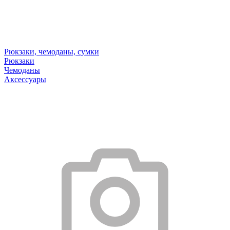
Рюкзаки, чемоданы, сумки
Рюкзаки
Чемоданы
Аксессуары