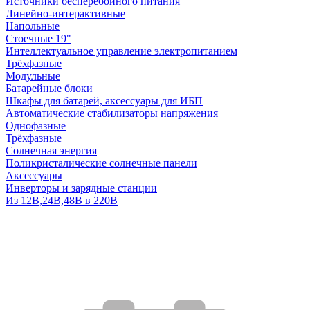
Источники бесперебойного питания
Линейно-интерактивные
Напольные
Стоечные 19"
Интеллектуальное управление электропитанием
Трёхфазные
Модульные
Батарейные блоки
Шкафы для батарей, аксессуары для ИБП
Автоматические стабилизаторы напряжения
Однофазные
Трёхфазные
Солнечная энергия
Поликристалические солнечные панели
Аксессуары
Инверторы и зарядные станции
Из 12В,24В,48В в 220В