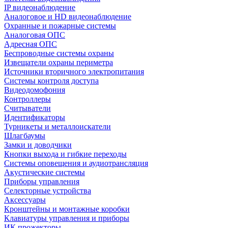
IP видеонаблюдение
Аналоговое и HD видеонаблюдение
Охранные и пожарные системы
Аналоговая ОПС
Адресная ОПС
Беспроводные системы охраны
Извещатели охраны периметра
Источники вторичного электропитания
Системы контроля доступа
Видеодомофония
Контроллеры
Считыватели
Идентификаторы
Турникеты и металлоискатели
Шлагбаумы
Замки и доводчики
Кнопки выхода и гибкие переходы
Системы оповещения и аудиотрансляция
Акустические системы
Приборы управления
Селекторные устройства
Аксессуары
Кронштейны и монтажные коробки
Клавиатуры управления и приборы
ИК прожекторы