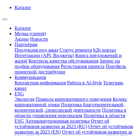
Каталог
Каталог
Медиа
(current)
Акции
Новости
Партнёрам
Продукция под заказ
Статус ремонта
b2b портал
Интеграции (API, Виджеты)
Книга предложений и
жалоб
Контроль качества обслуживания
Запрос на
подбор оборудования
Регистрация проекта
Портфель
проектной дистрибуции
Коммуникация
Контактная информация
Работа в Al-Style
Телеграм-
канал
ESG
Экология
Правила корпоративного поведения
Кодекс
корпоративной этики
Политика благотворительной,
волонтерской, спонсорской деятельности
Политика в
области управления персоналом
Политика в области
ESG
Антикоррупционная политика
Отчет об
устойчивом развитии за 2023 (RU)
Отчет об устойчивом
развитии за 2023 (EN)
Отчет об устойчивом развитии за