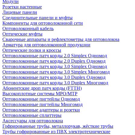
Модули
Розетки настенные
Лицевые панели
Соединительные панели и муфты
Компоненты для оптоволоконной сети
Оптоволоконный кабель
Оптические муфты
Сварочные аппараты и рефлектометры для оптоволокна
Арматура для оптоволоконной продукции
Оптические полки и кроссы
Оптоволоконные патч корды 2.0 Simplex Одномод
Оптоволоконные патч корды 2.0 Duplex Одномод
Оптоволоконные патч корды 3.0 Simplex Одномод
Оптоволоконные патч корды 3.0 Simplex Многомод
Оптоволоконные патч корды 3.0 Duplex Одномод
Оптоволоконные патч корды 3.0 Duplex Многомод
Абонентские дроп патч корды (FTTH)
Высокоплотные системы MPO/MTP
Оптоволоконные пигтейлы Одномод
Оптоволоконные пигтейлы Многомод
Оптоволоконные адаптеры и розетки
Оптоволоконные сплиттеры
Аксессуары для оптоволокна
Гофрированные трубы, металлорукав, жёсткие трубы
Трубы гофрированные из ПВХ электротехнические