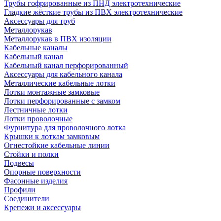
Трубы гофрированные из ПНД электротехнические
Гладкие жёсткие трубы из ПВХ электротехнические
Аксессуары для труб
Металлорукав
Металлорукав в ПВХ изоляции
Кабельные каналы
Кабельный канал
Кабельный канал перфорированный
Аксессуары для кабельного канала
Металлические кабельные лотки
Лотки монтажные замковые
Лотки перфорированные с замком
Лестничные лотки
Лотки проволочные
Фурнитура для проволочного лотка
Крышки к лоткам замковым
Огнестойкие кабельные линии
Стойки и полки
Подвесы
Опорные поверхности
Фасонные изделия
Профили
Соединители
Крепежи и аксессуары