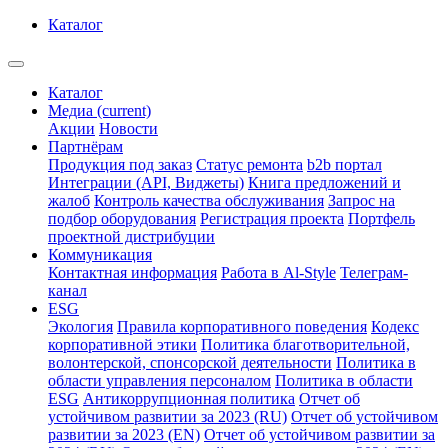
Каталог
Каталог
Медиа
(current)
Акции
Новости
Партнёрам
Продукция под заказ
Статус ремонта
b2b портал
Интеграции (API, Виджеты)
Книга предложений и
жалоб
Контроль качества обслуживания
Запрос на
подбор оборудования
Регистрация проекта
Портфель
проектной дистрибуции
Коммуникация
Контактная информация
Работа в Al-Style
Телеграм-
канал
ESG
Экология
Правила корпоративного поведения
Кодекс
корпоративной этики
Политика благотворительной,
волонтерской, спонсорской деятельности
Политика в
области управления персоналом
Политика в области
ESG
Антикоррупционная политика
Отчет об
устойчивом развитии за 2023 (RU)
Отчет об устойчивом
развитии за 2023 (EN)
Отчет об устойчивом развитии за