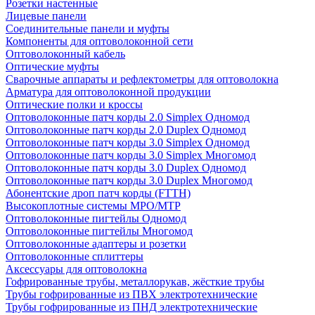
Розетки настенные
Лицевые панели
Соединительные панели и муфты
Компоненты для оптоволоконной сети
Оптоволоконный кабель
Оптические муфты
Сварочные аппараты и рефлектометры для оптоволокна
Арматура для оптоволоконной продукции
Оптические полки и кроссы
Оптоволоконные патч корды 2.0 Simplex Одномод
Оптоволоконные патч корды 2.0 Duplex Одномод
Оптоволоконные патч корды 3.0 Simplex Одномод
Оптоволоконные патч корды 3.0 Simplex Многомод
Оптоволоконные патч корды 3.0 Duplex Одномод
Оптоволоконные патч корды 3.0 Duplex Многомод
Абонентские дроп патч корды (FTTH)
Высокоплотные системы MPO/MTP
Оптоволоконные пигтейлы Одномод
Оптоволоконные пигтейлы Многомод
Оптоволоконные адаптеры и розетки
Оптоволоконные сплиттеры
Аксессуары для оптоволокна
Гофрированные трубы, металлорукав, жёсткие трубы
Трубы гофрированные из ПВХ электротехнические
Трубы гофрированные из ПНД электротехнические