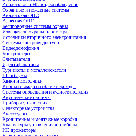
Аналоговое и HD видеонаблюдение
Охранные и пожарные системы
Аналоговая ОПС
Адресная ОПС
Беспроводные системы охраны
Извещатели охраны периметра
Источники вторичного электропитания
Системы контроля доступа
Видеодомофония
Контроллеры
Считыватели
Идентификаторы
Турникеты и металлоискатели
Шлагбаумы
Замки и доводчики
Кнопки выхода и гибкие переходы
Системы оповещения и аудиотрансляция
Акустические системы
Приборы управления
Селекторные устройства
Аксессуары
Кронштейны и монтажные коробки
Клавиатуры управления и приборы
ИК прожекторы
Блоки питания и адаптеры