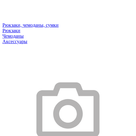
Рюкзаки, чемоданы, сумки
Рюкзаки
Чемоданы
Аксессуары