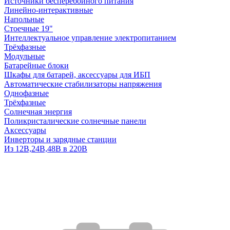
Источники бесперебойного питания
Линейно-интерактивные
Напольные
Стоечные 19"
Интеллектуальное управление электропитанием
Трёхфазные
Модульные
Батарейные блоки
Шкафы для батарей, аксессуары для ИБП
Автоматические стабилизаторы напряжения
Однофазные
Трёхфазные
Солнечная энергия
Поликристалические солнечные панели
Аксессуары
Инверторы и зарядные станции
Из 12В,24В,48В в 220В