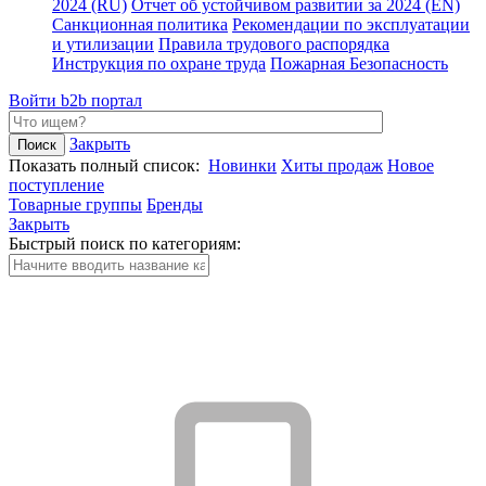
2024 (RU)
Отчет об устойчивом развитии за 2024 (EN)
Санкционная политика
Рекомендации по эксплуатации
и утилизации
Правила трудового распорядка
Инструкция по охране труда
Пожарная Безопасность
Войти
b2b портал
Закрыть
Показать полный список:
Новинки
Хиты продаж
Новое
поступление
Товарные группы
Бренды
Закрыть
Быстрый поиск по категориям: