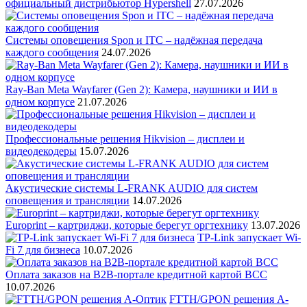
официальный дистрибьютор Hypershell
27.07.2026
Системы оповещения Spon и ITC – надёжная передача
каждого сообщения
24.07.2026
Ray-Ban Meta Wayfarer (Gen 2): Камера, наушники и ИИ в
одном корпусе
21.07.2026
Профессиональные решения Hikvision – дисплеи и
видеодекодеры
15.07.2026
Акустические системы L-FRANK AUDIO для систем
оповещения и трансляции
14.07.2026
Europrint – картриджи, которые берегут оргтехнику
13.07.2026
TP-Link запускает Wi-
Fi 7 для бизнеса
10.07.2026
Оплата заказов на B2B-портале кредитной картой BCC
10.07.2026
FTTH/GPON решения А-