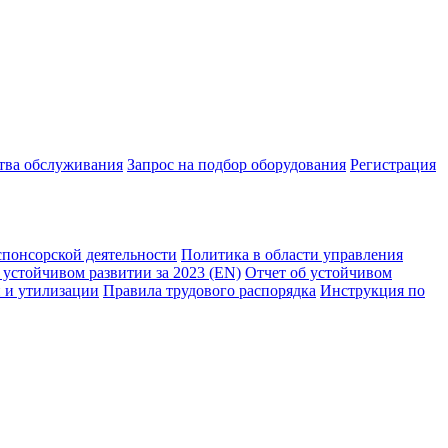
ства обслуживания
Запрос на подбор оборудования
Регистрация
спонсорской деятельности
Политика в области управления
 устойчивом развитии за 2023 (EN)
Отчет об устойчивом
 и утилизации
Правила трудового распорядка
Инструкция по