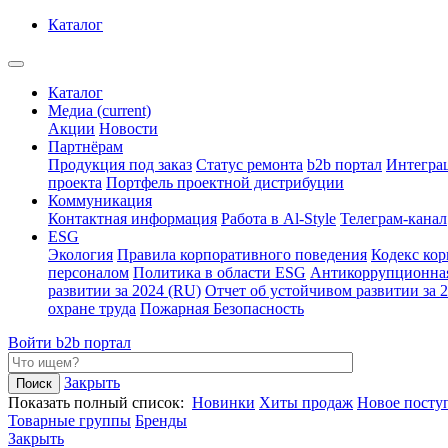
Каталог
Каталог
Медиа
(current)
Акции
Новости
Партнёрам
Продукция под заказ
Статус ремонта
b2b портал
Интегра
проекта
Портфель проектной дистрибуции
Коммуникация
Контактная информация
Работа в Al-Style
Телеграм-канал
ESG
Экология
Правила корпоративного поведения
Кодекс ко
персоналом
Политика в области ESG
Антикоррупционна
развитии за 2024 (RU)
Отчет об устойчивом развитии за 
охране труда
Пожарная Безопасность
Войти
b2b портал
Закрыть
Показать полный список:
Новинки
Хиты продаж
Новое посту
Товарные группы
Бренды
Закрыть