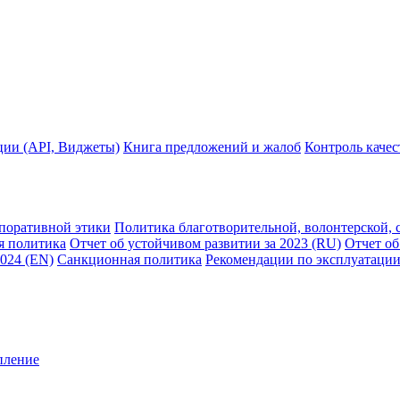
ции (API, Виджеты)
Книга предложений и жалоб
Контроль каче
рпоративной этики
Политика благотворительной, волонтерской, 
я политика
Отчет об устойчивом развитии за 2023 (RU)
Отчет об
2024 (EN)
Санкционная политика
Рекомендации по эксплуатации
пление