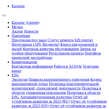
Каталог
Каталог
(current)
Медиа
Акции
Новости
Партнёрам
Продукция под заказ
Статус ремонта
b2b портал
Интеграции (API, Виджеты)
Книга предложений и
жалоб
Контроль качества обслуживания
Запрос на
подбор оборудования
Регистрация проекта
Портфель
проектной дистрибуции
Коммуникация
Контактная информация
Работа в Al-Style
Телеграм-
канал
ESG
Экология
Правила корпоративного поведения
Кодекс
корпоративной этики
Политика благотворительной,
волонтерской, спонсорской деятельности
Политика в
области управления персоналом
Политика в области
ESG
Антикоррупционная политика
Отчет об
устойчивом развитии за 2023 (RU)
Отчет об устойчивом
развитии за 2023 (EN)
Отчет об устойчивом развитии за