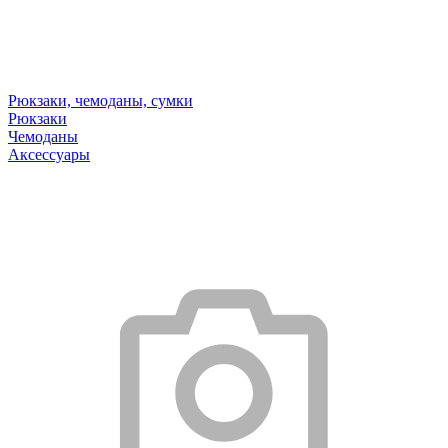
Рюкзаки, чемоданы, сумки
Рюкзаки
Чемоданы
Аксессуары