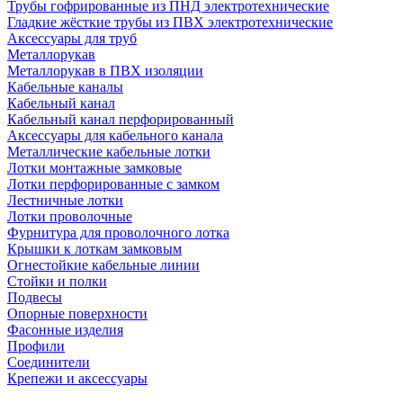
Трубы гофрированные из ПНД электротехнические
Гладкие жёсткие трубы из ПВХ электротехнические
Аксессуары для труб
Металлорукав
Металлорукав в ПВХ изоляции
Кабельные каналы
Кабельный канал
Кабельный канал перфорированный
Аксессуары для кабельного канала
Металлические кабельные лотки
Лотки монтажные замковые
Лотки перфорированные с замком
Лестничные лотки
Лотки проволочные
Фурнитура для проволочного лотка
Крышки к лоткам замковым
Огнестойкие кабельные линии
Стойки и полки
Подвесы
Опорные поверхности
Фасонные изделия
Профили
Соединители
Крепежи и аксессуары