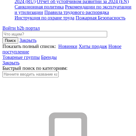
2024 (RU)
Отчет об устойчивом развитии за 2024 (EN)
Санкционная политика
Рекомендации по эксплуатации
и утилизации
Правила трудового распорядка
Инструкция по охране труда
Пожарная Безопасность
Войти
b2b портал
Закрыть
Показать полный список:
Новинки
Хиты продаж
Новое
поступление
Товарные группы
Бренды
Закрыть
Быстрый поиск по категориям: