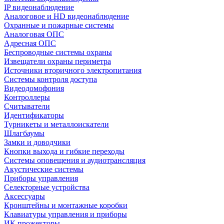
IP видеонаблюдение
Аналоговое и HD видеонаблюдение
Охранные и пожарные системы
Аналоговая ОПС
Адресная ОПС
Беспроводные системы охраны
Извещатели охраны периметра
Источники вторичного электропитания
Системы контроля доступа
Видеодомофония
Контроллеры
Считыватели
Идентификаторы
Турникеты и металлоискатели
Шлагбаумы
Замки и доводчики
Кнопки выхода и гибкие переходы
Системы оповещения и аудиотрансляция
Акустические системы
Приборы управления
Селекторные устройства
Аксессуары
Кронштейны и монтажные коробки
Клавиатуры управления и приборы
ИК прожекторы