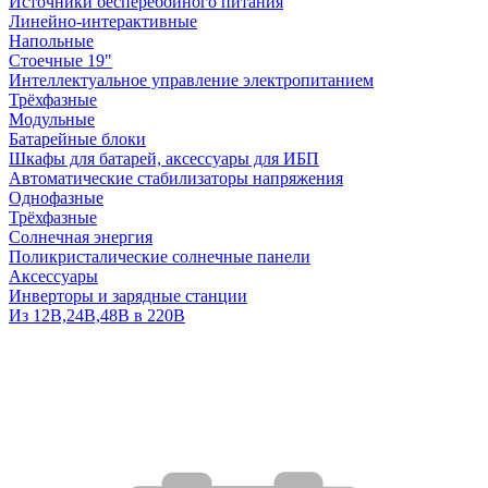
Источники бесперебойного питания
Линейно-интерактивные
Напольные
Стоечные 19"
Интеллектуальное управление электропитанием
Трёхфазные
Модульные
Батарейные блоки
Шкафы для батарей, аксессуары для ИБП
Автоматические стабилизаторы напряжения
Однофазные
Трёхфазные
Солнечная энергия
Поликристалические солнечные панели
Аксессуары
Инверторы и зарядные станции
Из 12В,24В,48В в 220В