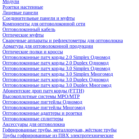
Модули
Розетки настенные
Лицевые панели
Соединительные панели и муфты
Компоненты для оптоволоконной сети
Оптоволоконный кабель
Оптические муфты
Сварочные аппараты и рефлектометры для оптоволокна
Арматура для оптоволоконной продукции
Оптические полки и кроссы
Оптоволоконные патч корды 2.0 Simplex Одномод
Оптоволоконные патч корды 2.0 Duplex Одномод
Оптоволоконные патч корды 3.0 Simplex Одномод
Оптоволоконные патч корды 3.0 Simplex Многомод
Оптоволоконные патч корды 3.0 Duplex Одномод
Оптоволоконные патч корды 3.0 Duplex Многомод
Абонентские дроп патч корды (FTTH)
Высокоплотные системы MPO/MTP
Оптоволоконные пигтейлы Одномод
Оптоволоконные пигтейлы Многомод
Оптоволоконные адаптеры и розетки
Оптоволоконные сплиттеры
Аксессуары для оптоволокна
Гофрированные трубы, металлорукав, жёсткие трубы
Трубы гофрированные из ПВХ электротехнические