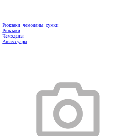
Рюкзаки, чемоданы, сумки
Рюкзаки
Чемоданы
Аксессуары