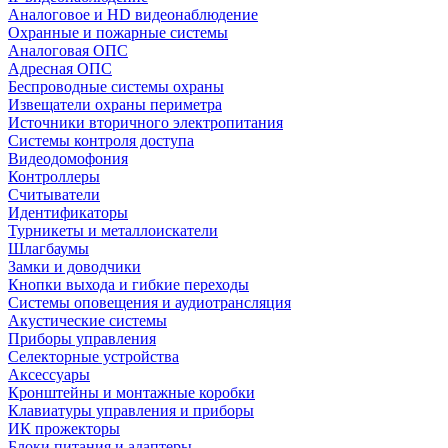
Аналоговое и HD видеонаблюдение
Охранные и пожарные системы
Аналоговая ОПС
Адресная ОПС
Беспроводные системы охраны
Извещатели охраны периметра
Источники вторичного электропитания
Системы контроля доступа
Видеодомофония
Контроллеры
Считыватели
Идентификаторы
Турникеты и металлоискатели
Шлагбаумы
Замки и доводчики
Кнопки выхода и гибкие переходы
Системы оповещения и аудиотрансляция
Акустические системы
Приборы управления
Селекторные устройства
Аксессуары
Кронштейны и монтажные коробки
Клавиатуры управления и приборы
ИК прожекторы
Блоки питания и адаптеры