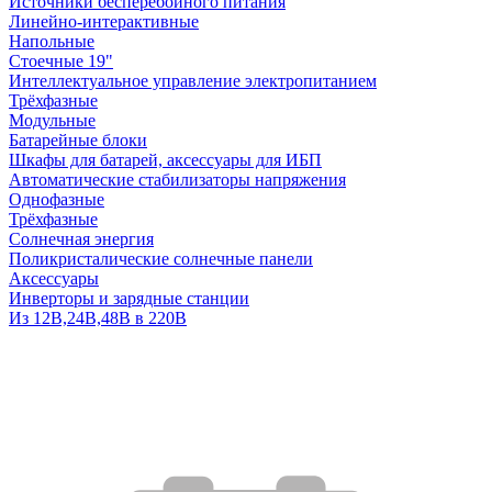
Источники бесперебойного питания
Линейно-интерактивные
Напольные
Стоечные 19"
Интеллектуальное управление электропитанием
Трёхфазные
Модульные
Батарейные блоки
Шкафы для батарей, аксессуары для ИБП
Автоматические стабилизаторы напряжения
Однофазные
Трёхфазные
Солнечная энергия
Поликристалические солнечные панели
Аксессуары
Инверторы и зарядные станции
Из 12В,24В,48В в 220В