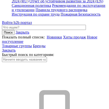
2024 (RU)
Отчет об устойчивом развитии за 2024 (EN)
Санкционная политика
Рекомендации по эксплуатации
и утилизации
Правила трудового распорядка
Инструкция по охране труда
Пожарная Безопасность
Войти
b2b портал
Закрыть
Показать полный список:
Новинки
Хиты продаж
Новое
поступление
Товарные группы
Бренды
Закрыть
Быстрый поиск по категориям: