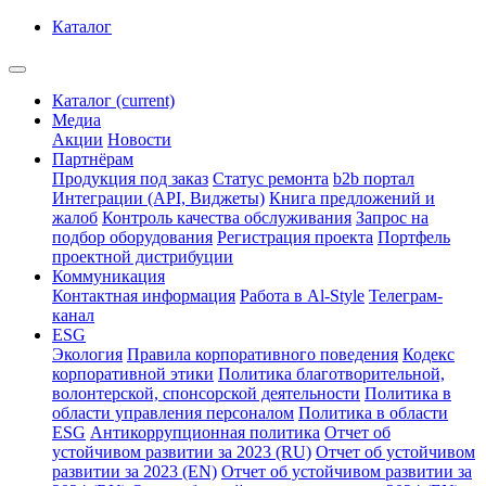
Каталог
Каталог
(current)
Медиа
Акции
Новости
Партнёрам
Продукция под заказ
Статус ремонта
b2b портал
Интеграции (API, Виджеты)
Книга предложений и
жалоб
Контроль качества обслуживания
Запрос на
подбор оборудования
Регистрация проекта
Портфель
проектной дистрибуции
Коммуникация
Контактная информация
Работа в Al-Style
Телеграм-
канал
ESG
Экология
Правила корпоративного поведения
Кодекс
корпоративной этики
Политика благотворительной,
волонтерской, спонсорской деятельности
Политика в
области управления персоналом
Политика в области
ESG
Антикоррупционная политика
Отчет об
устойчивом развитии за 2023 (RU)
Отчет об устойчивом
развитии за 2023 (EN)
Отчет об устойчивом развитии за