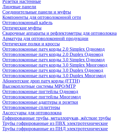
Розетки настенные
Лицевые панели
Соединительные панели и муфты
Компоненты для оптоволоконной сети
Оптоволоконный кабель
Оптические муфты
Сварочные аппараты и рефлектометры для оптоволокна
Арматура для оптоволоконной продукции
Оптические полки и кроссы
Оптоволоконные патч корды 2.0 Simplex Одномод
Оптоволоконные патч корды 2.0 Duplex Одномод
Оптоволоконные патч корды 3.0 Simplex Одномод
Оптоволоконные патч корды 3.0 Simplex Многомод
Оптоволоконные патч корды 3.0 Duplex Одномод
Оптоволоконные патч корды 3.0 Duplex Многомод
Абонентские дроп патч корды (FTTH)
Высокоплотные системы MPO/MTP
Оптоволоконные пигтейлы Одномод
Оптоволоконные пигтейлы Многомод
Оптоволоконные адаптеры и розетки
Оптоволоконные сплиттеры
Аксессуары для оптоволокна
Гофрированные трубы, металлорукав, жёсткие трубы
Трубы гофрированные из ПВХ электротехнические
Трубы гофрированные из ПНД электротехнические