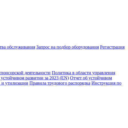
ства обслуживания
Запрос на подбор оборудования
Регистрация
спонсорской деятельности
Политика в области управления
 устойчивом развитии за 2023 (EN)
Отчет об устойчивом
 и утилизации
Правила трудового распорядка
Инструкция по