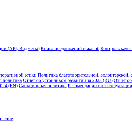
ции (API, Виджеты)
Книга предложений и жалоб
Контроль каче
рпоративной этики
Политика благотворительной, волонтерской, 
я политика
Отчет об устойчивом развитии за 2023 (RU)
Отчет об
2024 (EN)
Санкционная политика
Рекомендации по эксплуатации
пление