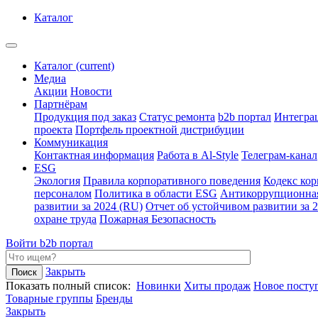
Каталог
Каталог
(current)
Медиа
Акции
Новости
Партнёрам
Продукция под заказ
Статус ремонта
b2b портал
Интегра
проекта
Портфель проектной дистрибуции
Коммуникация
Контактная информация
Работа в Al-Style
Телеграм-канал
ESG
Экология
Правила корпоративного поведения
Кодекс ко
персоналом
Политика в области ESG
Антикоррупционна
развитии за 2024 (RU)
Отчет об устойчивом развитии за 
охране труда
Пожарная Безопасность
Войти
b2b портал
Закрыть
Показать полный список:
Новинки
Хиты продаж
Новое посту
Товарные группы
Бренды
Закрыть