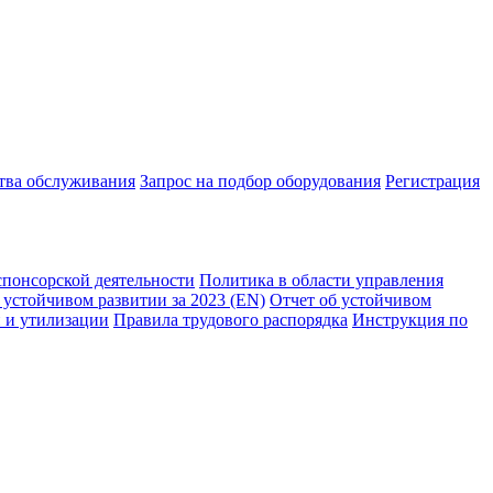
ства обслуживания
Запрос на подбор оборудования
Регистрация
спонсорской деятельности
Политика в области управления
 устойчивом развитии за 2023 (EN)
Отчет об устойчивом
 и утилизации
Правила трудового распорядка
Инструкция по