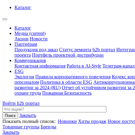
Каталог
Каталог
Медиа
(current)
Акции
Новости
Партнёрам
Продукция под заказ
Статус ремонта
b2b портал
Интегра
проекта
Портфель проектной дистрибуции
Коммуникация
Контактная информация
Работа в Al-Style
Телеграм-канал
ESG
Экология
Правила корпоративного поведения
Кодекс ко
персоналом
Политика в области ESG
Антикоррупционна
развитии за 2024 (RU)
Отчет об устойчивом развитии за 
охране труда
Пожарная Безопасность
Войти
b2b портал
Закрыть
Показать полный список:
Новинки
Хиты продаж
Новое посту
Товарные группы
Бренды
Закрыть