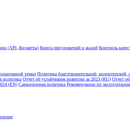
ции (API, Виджеты)
Книга предложений и жалоб
Контроль каче
рпоративной этики
Политика благотворительной, волонтерской, 
я политика
Отчет об устойчивом развитии за 2023 (RU)
Отчет об
2024 (EN)
Санкционная политика
Рекомендации по эксплуатации
пление