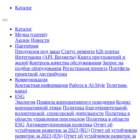
Каталог
Каталог
Медиа
(current)
Акции
Новости
Партнёрам
Продукция под заказ
Статус ремонта
b2b портал
Интеграции (API, Виджеты)
Книга предложений и
жалоб
Контроль качества обслуживания
Запрос на
подбор оборудования
Регистрация проекта
Портфель
проектной дистрибуции
Коммуникация
Контактная информация
Работа в Al-Style
Телеграм-
канал
ESG
Экология
Правила корпоративного поведения
Кодекс
корпоративной этики
Политика благотворительной,
волонтерской, спонсорской деятельности
Политика в
области управления персоналом
Политика в области
ESG
Антикоррупционная политика
Отчет об
устойчивом развитии за 2023 (RU)
Отчет об устойчивом
развитии за 2023 (EN)
Отчет об устойчивом развитии за