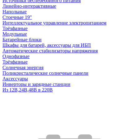
Источники бесперебойного питания
Линейно-интерактивные
Напольные
Стоечные 19"
Интеллектуальное управление электропитанием
Трёхфазные
Модульные
Батарейные блоки
Шкафы для батарей, аксессуары для ИБП
Автоматические стабилизаторы напряжения
Однофазные
Трёхфазные
Солнечная энергия
Поликристалические солнечные панели
Аксессуары
Инверторы и зарядные станции
Из 12В,24В,48В в 220В