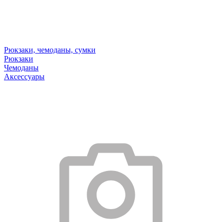
Рюкзаки, чемоданы, сумки
Рюкзаки
Чемоданы
Аксессуары