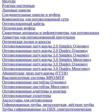
Модули
Розетки настенные
Лицевые панели
Соединительные панели и муфты
Компоненты для оптоволоконной сети
Оптоволоконный кабель
Оптические муфты
Сварочные аппараты и рефлектометры для оптоволокна
Арматура для оптоволоконной продукции
Оптические полки и кроссы
Оптоволоконные патч корды 2.0 Simplex Одномод
Оптоволоконные патч корды 2.0 Duplex Одномод
Оптоволоконные патч корды 3.0 Simplex Одномод
Оптоволоконные патч корды 3.0 Simplex Многомод
Оптоволоконные патч корды 3.0 Duplex Одномод
Оптоволоконные патч корды 3.0 Duplex Многомод
Абонентские дроп патч корды (FTTH)
Высокоплотные системы MPO/MTP
Оптоволоконные пигтейлы Одномод
Оптоволоконные пигтейлы Многомод
Оптоволоконные адаптеры и розетки
Оптоволоконные сплиттеры
Аксессуары для оптоволокна
Гофрированные трубы, металлорукав, жёсткие трубы
Трубы гофрированные из ПВХ электротехнические