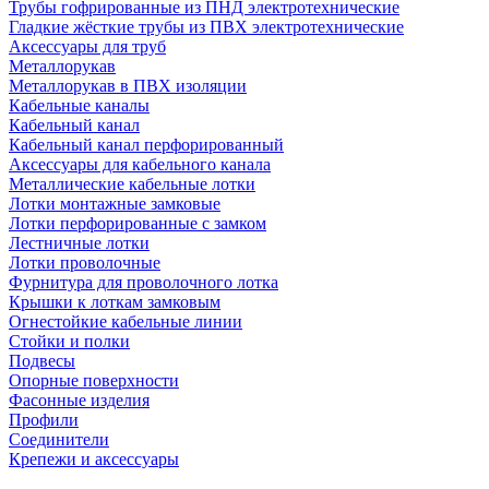
Трубы гофрированные из ПНД электротехнические
Гладкие жёсткие трубы из ПВХ электротехнические
Аксессуары для труб
Металлорукав
Металлорукав в ПВХ изоляции
Кабельные каналы
Кабельный канал
Кабельный канал перфорированный
Аксессуары для кабельного канала
Металлические кабельные лотки
Лотки монтажные замковые
Лотки перфорированные с замком
Лестничные лотки
Лотки проволочные
Фурнитура для проволочного лотка
Крышки к лоткам замковым
Огнестойкие кабельные линии
Стойки и полки
Подвесы
Опорные поверхности
Фасонные изделия
Профили
Соединители
Крепежи и аксессуары