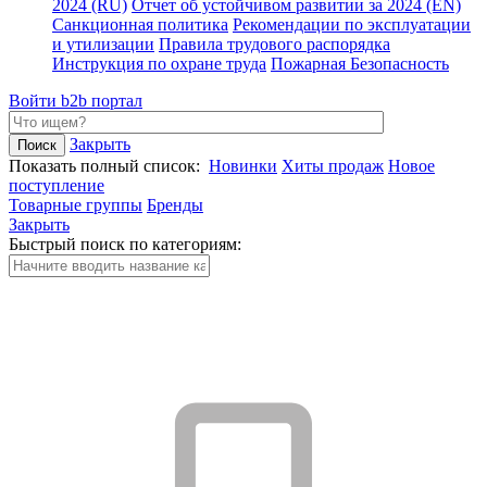
2024 (RU)
Отчет об устойчивом развитии за 2024 (EN)
Санкционная политика
Рекомендации по эксплуатации
и утилизации
Правила трудового распорядка
Инструкция по охране труда
Пожарная Безопасность
Войти
b2b портал
Закрыть
Показать полный список:
Новинки
Хиты продаж
Новое
поступление
Товарные группы
Бренды
Закрыть
Быстрый поиск по категориям: