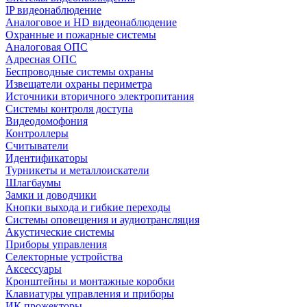
IP видеонаблюдение
Аналоговое и HD видеонаблюдение
Охранные и пожарные системы
Аналоговая ОПС
Адресная ОПС
Беспроводные системы охраны
Извещатели охраны периметра
Источники вторичного электропитания
Системы контроля доступа
Видеодомофония
Контроллеры
Считыватели
Идентификаторы
Турникеты и металлоискатели
Шлагбаумы
Замки и доводчики
Кнопки выхода и гибкие переходы
Системы оповещения и аудиотрансляция
Акустические системы
Приборы управления
Селекторные устройства
Аксессуары
Кронштейны и монтажные коробки
Клавиатуры управления и приборы
ИК прожекторы